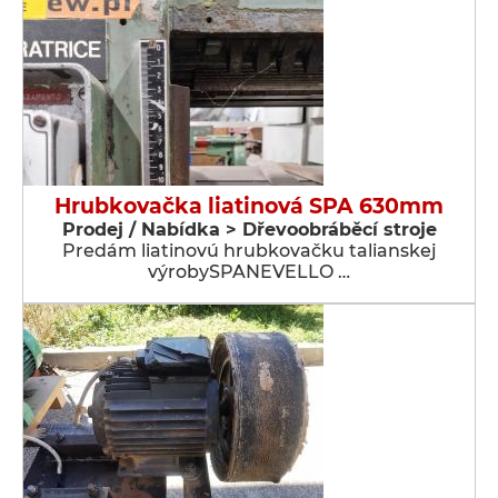
Hrubkovačka liatinová SPA 630mm
Prodej / Nabídka > Dřevoobráběcí stroje
Predám liatinovú hrubkovačku talianskej
výrobySPANEVELLO …