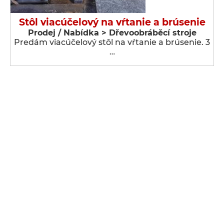
Stôl viacúčelový na vŕtanie a brúsenie
Prodej / Nabídka > Dřevoobráběcí stroje
Predám viacúčelový stôl na vŕtanie a brúsenie. 3
…