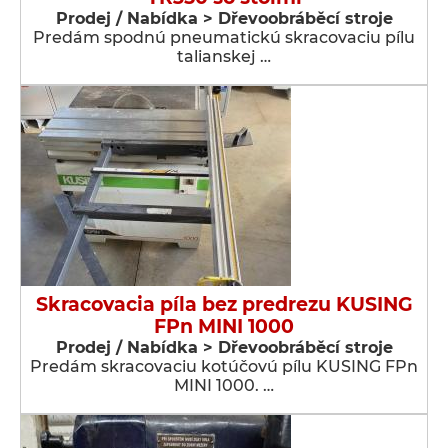
Prodej / Nabídka > Dřevoobráběcí stroje
Predám spodnú pneumatickú skracovaciu pílu
talianskej …
Skracovacia píla bez predrezu KUSING
FPn MINI 1000
Prodej / Nabídka > Dřevoobráběcí stroje
Predám skracovaciu kotúčovú pílu KUSING FPn
MINI 1000. …