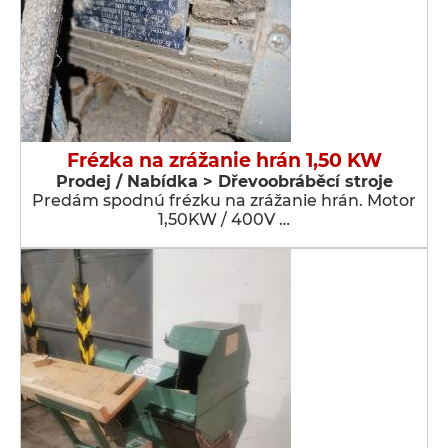
Frézka na zrážanie hrán 1,50 KW
Prodej / Nabídka > Dřevoobráběcí stroje
Predám spodnú frézku na zrážanie hrán. Motor
1,50KW / 400V …