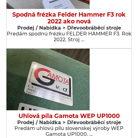
Spodná frézka Felder Hammer F3 rok
2022 ako nová
Prodej / Nabídka > Dřevoobráběcí stroje
Predám spodnú frézku FELDER HAMMER F3. Rok
2022. Stroj …
Uhlová píla Gamota WEP UP1000
Prodej / Nabídka > Dřevoobráběcí stroje
Predám uhlovú pílu slovenskej výroby WEP
Gamota UP1000. …