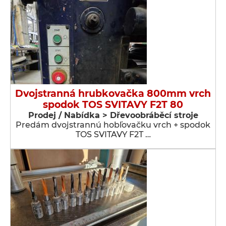
Dvojstranná hrubkovačka 800mm vrch
spodok TOS SVITAVY F2T 80
Prodej / Nabídka > Dřevoobráběcí stroje
Predám dvojstrannú hobľovačku vrch + spodok
TOS SVITAVY F2T …