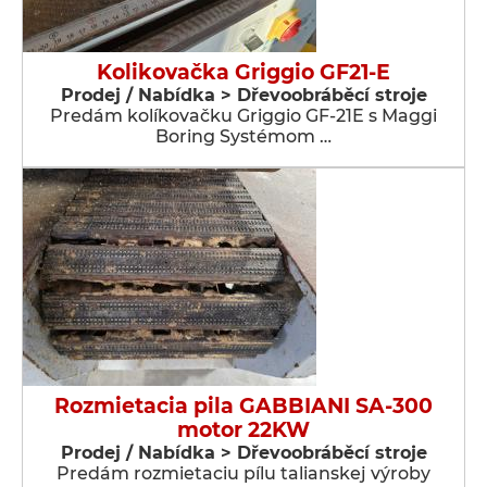
Kolikovačka Griggio GF21-E
Prodej / Nabídka > Dřevoobráběcí stroje
Predám kolíkovačku Griggio GF-21E s Maggi
Boring Systémom …
Rozmietacia pila GABBIANI SA-300
motor 22KW
Prodej / Nabídka > Dřevoobráběcí stroje
Predám rozmietaciu pílu talianskej výroby