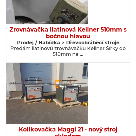
Zrovnávačka liatinová Kellner 510mm s
bočnou hlavou
Prodej / Nabídka > Dřevoobráběcí stroje
Predám liatinovú zrovnávačku Kellner Šírky do
510mm na …
Kolikovačka Maggi 21 - nový stroj