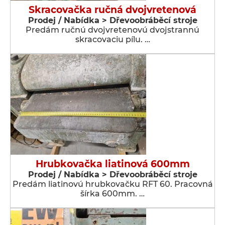
Skracovačka ručná dvojvretenová
Prodej / Nabídka > Dřevoobráběcí stroje
Predám ručnú dvojvretenovú dvojstrannú
skracovaciu pílu. …
Hrubkovačka liatinová 600mm
Prodej / Nabídka > Dřevoobráběcí stroje
Predám liatinovú hrubkovačku RFT 60. Pracovná
šírka 600mm. …