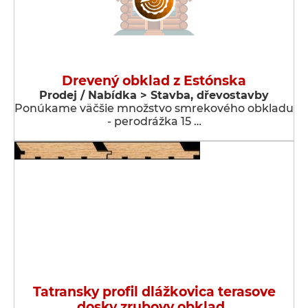
Drevený obklad z Estónska
Prodej / Nabídka > Stavba, dřevostavby
Ponúkame väčšie množstvo smrekového obkladu
- perodrážka 15 …
Tatransky profil dlážkovica terasove
dosky zrubovy obklad .