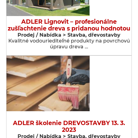
ADLER Lignovit – profesionálne
zušľachtenie dreva s pridanou hodnotou
Prodej / Nabídka > Stavba, dřevostavby
Kvalitné vodouriediteľné produkty na povrchovú
úpravu dreva …
ADLER školenie DREVOSTAVBY 13. 3.
2023
Prodej / Nabídka > Stavba, dřevostavby