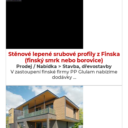
Stěnové lepené srubové profily z Finska
(finský smrk nebo borovice)
Prodej / Nabídka > Stavba, dřevostavby
V zastoupení finské firmy PP Glulam nabízíme
dodávky …