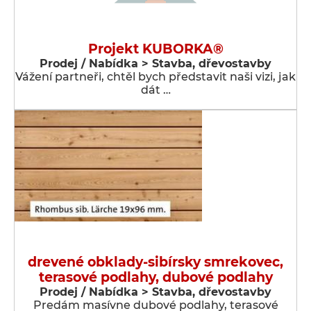
Projekt KUBORKA®
Prodej / Nabídka > Stavba, dřevostavby
Vážení partneři, chtěl bych představit naši vizi, jak
dát …
drevené obklady-sibírsky smrekovec,
terasové podlahy, dubové podlahy
Prodej / Nabídka > Stavba, dřevostavby
Predám masívne dubové podlahy, terasové