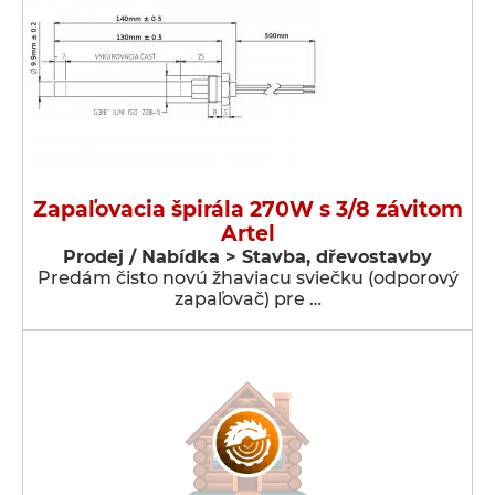
Zapaľovacia špirála 270W s 3/8 závitom
Artel
Prodej / Nabídka > Stavba, dřevostavby
Predám čisto novú žhaviacu sviečku (odporový
zapaľovač) pre …