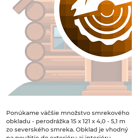
Ponúkame väčšie množstvo smrekového
obkladu - perodrážka 15 x 121 x 4,0 - 5,1 m
zo severského smreka. Obklad je vhodný
na použitie do exteriéru aj interiéru.