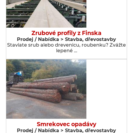
Zrubové profily z Finska
Prodej / Nabídka > Stavba, dřevostavby
Staviate srub alebo drevenicu, roubenku? Zvážte
lepené …
Smrekovec opadávy
Prodej / Nabídka > Stavba, dřevostavby