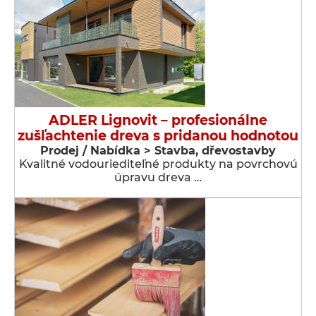
ADLER Lignovit – profesionálne
zušľachtenie dreva s pridanou hodnotou
Prodej / Nabídka > Stavba, dřevostavby
Kvalitné vodouriediteľné produkty na povrchovú
úpravu dreva …