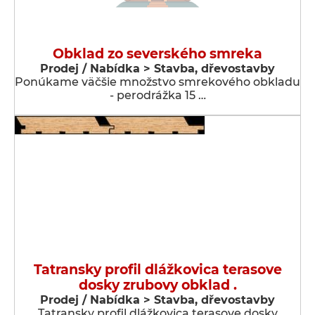
Obklad zo severského smreka
Prodej / Nabídka > Stavba, dřevostavby
Ponúkame väčšie množstvo smrekového obkladu
- perodrážka 15 …
Tatransky profil dlážkovica terasove
dosky zrubovy obklad .
Prodej / Nabídka > Stavba, dřevostavby
Tatransky profil dlážkovica terasove dosky