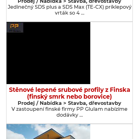
Prodej / Nabídka > Stavba, dřevostavby
Jedinečný SDS plus a SDS Max (TE-CX) príklepový
vrták so 4 …
Stěnové lepené srubové profily z Finska
(finský smrk nebo borovice)
Prodej / Nabídka > Stavba, dřevostavby
V zastoupení finské firmy PP Glulam nabízíme
dodávky …