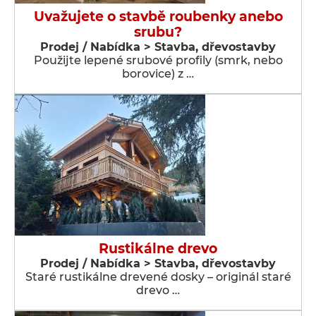
Uvažujete o stavbě roubenky anebo
srubu?
Prodej / Nabídka > Stavba, dřevostavby
Použijte lepené srubové profily (smrk, nebo
borovice) z …
Rustikálne drevo
Prodej / Nabídka > Stavba, dřevostavby
Staré rustikálne drevené dosky – originál staré
drevo …