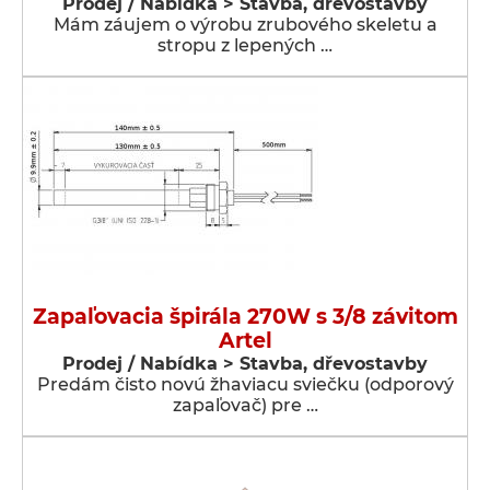
Prodej / Nabídka > Stavba, dřevostavby
Mám záujem o výrobu zrubového skeletu a
stropu z lepených …
Zapaľovacia špirála 270W s 3/8 závitom
Artel
Prodej / Nabídka > Stavba, dřevostavby
Predám čisto novú žhaviacu sviečku (odporový
zapaľovač) pre …