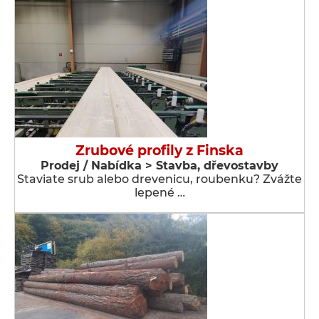
Zrubové profily z Finska
Prodej / Nabídka > Stavba, dřevostavby
Staviate srub alebo drevenicu, roubenku? Zvážte
lepené …