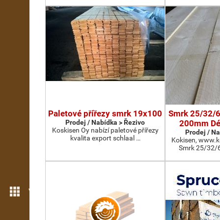
Paletové přířezy smrk 19x100
Smrk 25/32/6
Prodej / Nabídka > Řezivo
200mm Dé
Koskisen Oy nabízí paletové přířezy
Prodej / N
kvalita export schlaal …
Kokisen, www.k
Smrk 25/32/6
Více možností