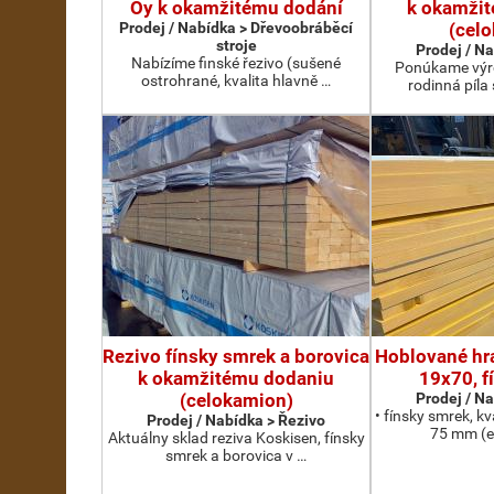
Oy k okamžitému dodání
k okamži
Prodej / Nabídka > Dřevoobráběcí
(cel
stroje
Prodej / N
Nabízíme finské řezivo (sušené
Ponúkame výro
ostrohrané, kvalita hlavně …
rodinná píla
Rezivo fínsky smrek a borovica
Hoblované hra
k okamžitému dodaniu
19x70, f
(celokamion)
Prodej / N
• fínsky smrek, kv
Prodej / Nabídka > Řezivo
75 mm (e
Aktuálny sklad reziva Koskisen, fínsky
smrek a borovica v …