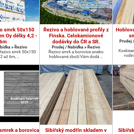
vo smrk 50x150
Řezivo a hoblované profily z
Hoblova
n Oy délky 4,2 -
Finska. Celokamionové
sm
6m
dodávky do ČR a SR.
Prodej 
abídka > Řezivo
Prodej / Nabídka > Řezivo
Koskise
 řezivo smrk 50x150
Řezivo smrk a borovice anebo
rodin
,2 až 6m, …
hoblované zboží Vám dodá …
 smrek a borovica
Sibiřský modřín skladem v
Sibiřs