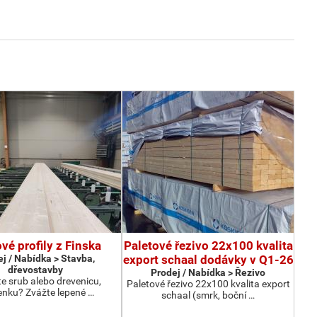
vé profily z Finska
Paletové řezivo 22x100 kvalita
j / Nabídka > Stavba,
export schaal dodávky v Q1-26
dřevostavby
Prodej / Nabídka > Řezivo
te srub alebo drevenicu,
Paletové řezivo 22x100 kvalita export
enku? Zvážte lepené …
schaal (smrk, boční …