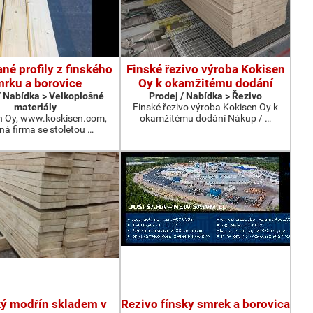
né profily z finského
Finské řezivo výroba Kokisen
rku a borovice
Oy k okamžitému dodání
/ Nabídka > Velkoplošné
Prodej / Nabídka > Řezivo
materiály
Finské řezivo výroba Kokisen Oy k
n Oy, www.koskisen.com,
okamžitému dodání Nákup / …
ná firma se stoletou …
ký modřín skladem v
Rezivo fínsky smrek a borovica