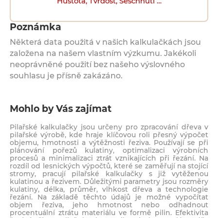
Hustota, Tvrdost, Seschnutí …
Poznámka
Některá data použitá v našich kalkulačkách jsou
založena na našem vlastním výzkumu. Jakékoli
neoprávněné použití bez našeho výslovného
souhlasu je přísně zakázáno.
Mohlo by Vás zajímat
Pilařské kalkulačky jsou určeny pro zpracování dřeva v
pilařské výrobě, kde hraje klíčovou roli přesný výpočet
objemu, hmotnosti a výtěžnosti řeziva. Používají se při
plánování pořezů kulatiny, optimalizaci výrobních
procesů a minimalizaci ztrát vznikajících při řezání. Na
rozdíl od lesnických výpočtů, které se zaměřují na stojící
stromy, pracují pilařské kalkulačky s již vytěženou
kulatinou a řezivem. Důležitými parametry jsou rozměry
kulatiny, délka, průměr, vlhkost dřeva a technologie
řezání. Na základě těchto údajů je možné vypočítat
objem řeziva, jeho hmotnost nebo odhadnout
procentuální ztrátu materiálu ve formě pilin. Efektivita