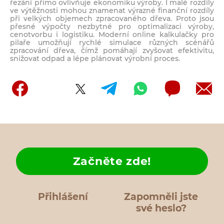
řezání přímo ovlivňuje ekonomiku výroby. I malé rozdíly
ve výtěžnosti mohou znamenat výrazné finanční rozdíly
při velkých objemech zpracovaného dřeva. Proto jsou
přesné výpočty nezbytné pro optimalizaci výroby,
cenotvorbu i logistiku. Moderní online kalkulačky pro
pilaře umožňují rychlé simulace různých scénářů
zpracování dřeva, čímž pomáhají zvyšovat efektivitu,
snižovat odpad a lépe plánovat výrobní proces.
Začněte zde!
Přihlášení
Zapomněli jste
své heslo?