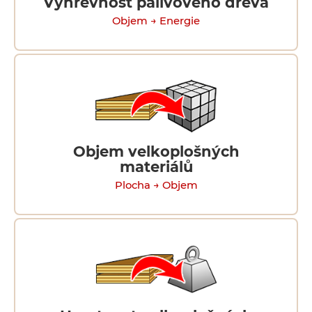
Výhřevnost palivového dřeva
Objem → Energie
Objem velkoplošných
materiálů
Plocha → Objem