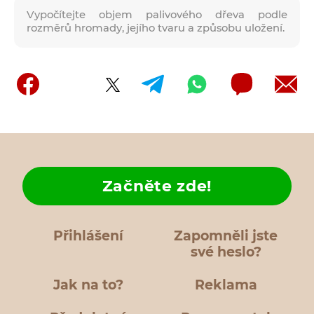
Vypočítejte objem palivového dřeva podle
rozměrů hromady, jejího tvaru a způsobu uložení.
Začněte zde!
Přihlášení
Zapomněli jste
své heslo?
Jak na to?
Reklama