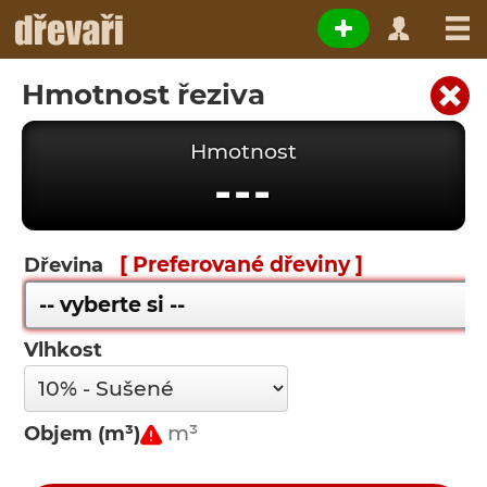
Hmotnost řeziva
Hmotnost
---
[ Preferované dřeviny ]
Dřevina
Vlhkost
Objem (m³)