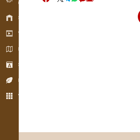
Evidence dřeva v terénu
Skladové hospodářství
Video showroom
Katalogy / Brožury
Slovník
Dřeviny
Více možností