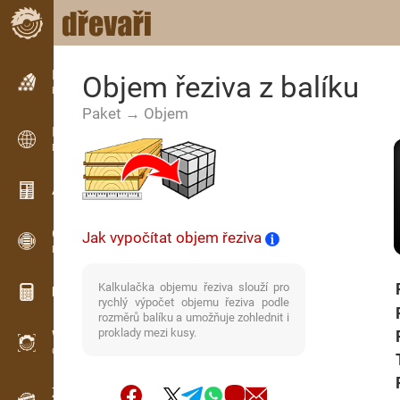
Inzerce
Objem řeziva z balíku
Řádková inzerce
Paket → Objem
Inzerce
Mezinárodní inzerce
Aktuality / Články
OPTI-TIMB
Jak vypočítat objem řeziva
Pořezová schémata
Kalkulačka objemu řeziva slouží pro
Dřevařské kalkulačky
rychlý výpočet objemu řeziva podle
rozměrů balíku a umožňuje zohlednit i
proklady mezi kusy.
WoodProfi
Objem dřeva s AI
Záznamník