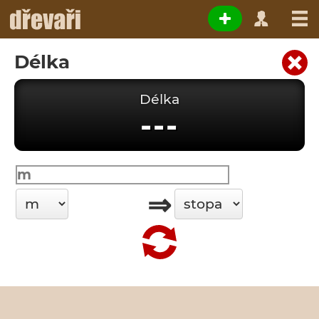
Délka
Délka
---
⇒