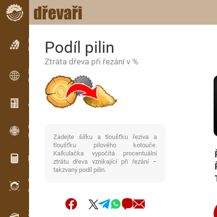
Inzerce
Podíl pilin
Řádková inzerce
Ztráta dřeva při řezání v %
Inzerce
Mezinárodní inzerce
Aktuality / Články
OPTI-TIMB
Pořezová schémata
Zadejte šířku a tloušťku řeziva a
tloušťku pilového kotouče.
Kalkulačka vypočítá procentuální
Dřevařské kalkulačky
ztrátu dřeva vznikající při řezání –
takzvaný podíl pilin.
WoodProfi
Objem dřeva s AI
Záznamník