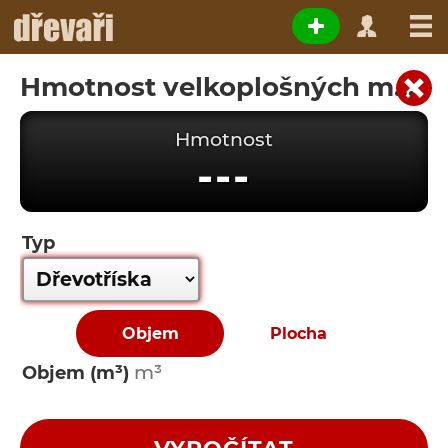
Hmotnost velkoplošných materiálů
Hmotnost
---
Typ
Objem
Plocha
Objem (m³)