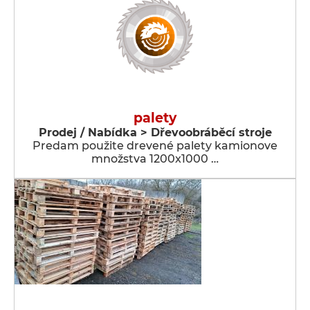
palety
Prodej / Nabídka > Dřevoobráběcí stroje
Predam použite drevené palety kamionove
množstva 1200x1000 …