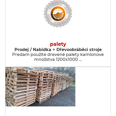
palety
Prodej / Nabídka > Dřevoobráběcí stroje
Predam použite drevené palety kamionove
množstva 1200x1000 …