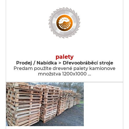
palety
Prodej / Nabídka > Dřevoobráběcí stroje
Predam použite drevené palety kamionove
množstva 1200x1000 …