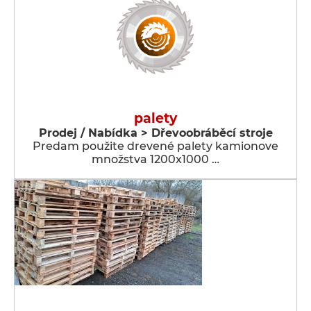
palety
Prodej / Nabídka > Dřevoobráběcí stroje
Predam použite drevené palety kamionove
množstva 1200x1000 …