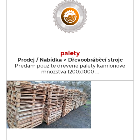
palety
Prodej / Nabídka > Dřevoobráběcí stroje
Predam použite drevené palety kamionove
množstva 1200x1000 …