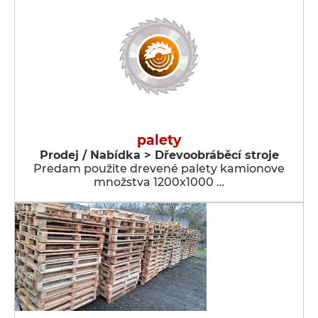
palety
Prodej / Nabídka > Dřevoobráběcí stroje
Predam použite drevené palety kamionove
množstva 1200x1000 …