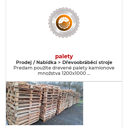
palety
Prodej / Nabídka > Dřevoobráběcí stroje
Predam použite drevené palety kamionove
množstva 1200x1000 …