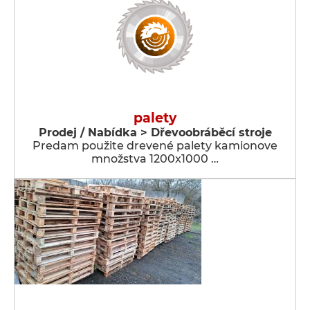
palety
Prodej / Nabídka > Dřevoobráběcí stroje
Predam použite drevené palety kamionove
množstva 1200x1000 …