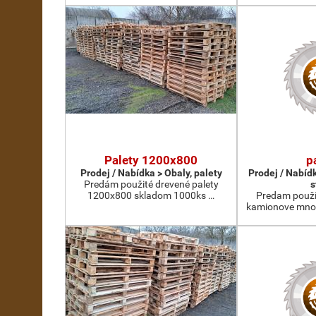
Palety 1200x800
p
Prodej / Nabídka > Obaly, palety
Prodej / Nabíd
Predám použité drevené palety
s
1200x800 skladom 1000ks …
Predam použi
kamionove mno