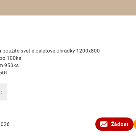
 použité svetlé paletové ohrádky 1200x800
 po 100ks
m 950ks
,50€
:
2026
Žádost