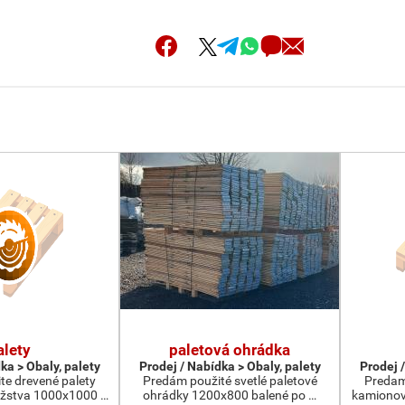
alety
paletová ohrádka
ka > Obaly, palety
Prodej / Nabídka > Obaly, palety
Prodej /
te drevené palety
Predám použité svetlé paletové
Predam
žstva 1000x1000 …
ohrádky 1200x800 balené po …
kamionov