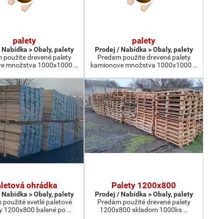
palety
palety
 Nabídka > Obaly, palety
Prodej / Nabídka > Obaly, palety
 použite drevené palety
Predam použite drevené palety
e množstva 1000x1000 …
kamionove množstva 1000x1000 …
letová ohrádka
Palety 1200x800
 Nabídka > Obaly, palety
Prodej / Nabídka > Obaly, palety
použité svetlé paletové
Predám použité drevené palety
y 1200x800 balené po …
1200x800 skladom 1000ks …