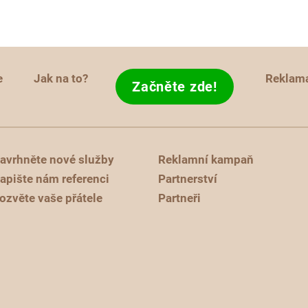
e
Jak na to?
Reklam
Začněte zde!
avrhněte nové služby
Reklamní kampaň
apište nám referenci
Partnerství
ozvěte vaše přátele
Partneři