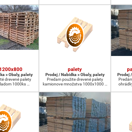
 1200x800
palety
pa
ka > Obaly, palety
Prodej / Nabídka > Obaly, palety
Prodej /
té drevené palety
Predam použite drevené palety
Predám 
ladom 1000ks …
kamionove množstva 1000x1000 …
ohrádk