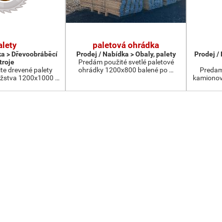
alety
paletová ohrádka
ka > Dřevoobráběcí
Prodej / Nabídka > Obaly, palety
Prodej /
troje
Predám použité svetlé paletové
te drevené palety
ohrádky 1200x800 balené po …
Predam
žstva 1200x1000 …
kamionov