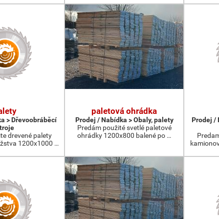
alety
paletová ohrádka
ka > Dřevoobráběcí
Prodej / Nabídka > Obaly, palety
Prodej /
troje
Predám použité svetlé paletové
te drevené palety
ohrádky 1200x800 balené po …
Predam
žstva 1200x1000 …
kamionov