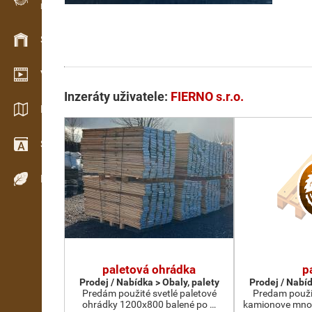
Evidence dřeva v terénu
Skladové hospodářství
Video showroom
Inzeráty uživatele:
FIERNO s.r.o.
Katalogy / Brožury
Slovník
Dřeviny
paletová ohrádka
p
Prodej / Nabídka > Obaly, palety
Prodej / Nabíd
Predám použité svetlé paletové
Predam použi
ohrádky 1200x800 balené po …
kamionove mno