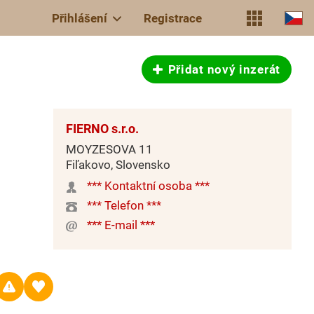
Přihlášení
Registrace
Přidat nový inzerát
FIERNO s.r.o.
MOYZESOVA 11
Fiľakovo, Slovensko
*** Kontaktní osoba ***
*** Telefon ***
*** E-mail ***