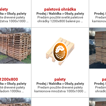
alety
paletová ohrádka
ka > Obaly, palety
Prodej / Nabídka > Obaly, palety
Prodej /
te drevené palety
Predám použité svetlé paletové
Predam
žstva 1000x1000 …
ohrádky 1200x800 balené po …
kamionov
 1200x800
palety
pa
ka > Obaly, palety
Prodej / Nabídka > Obaly, palety
Prodej /
té drevené palety
Predam použite drevené palety
Predám 
ladom 1000ks …
kamionove množstva 1000x1000 …
ohrádk