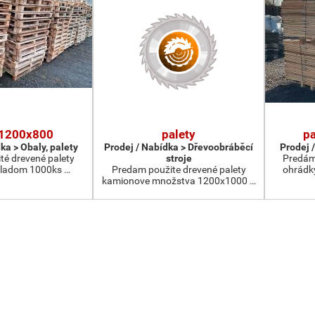
 1200x800
palety
pa
ka > Obaly, palety
Prodej / Nabídka > Dřevoobráběcí
Prodej /
té drevené palety
stroje
Predám 
ladom 1000ks …
Predam použite drevené palety
ohrádk
kamionove množstva 1200x1000 …