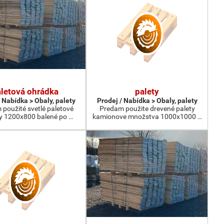
letová ohrádka
palety
 Nabídka > Obaly, palety
Prodej / Nabídka > Obaly, palety
použité svetlé paletové
Predam použite drevené palety
y 1200x800 balené po …
kamionove množstva 1000x1000 …