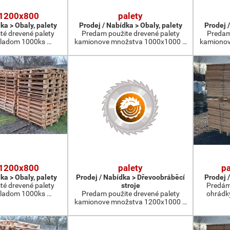
 1200x800
palety
ka > Obaly, palety
Prodej / Nabídka > Obaly, palety
Prodej /
té drevené palety
Predam použite drevené palety
Predam
ladom 1000ks …
kamionove množstva 1000x1000 …
kamionov
 1200x800
palety
pa
ka > Obaly, palety
Prodej / Nabídka > Dřevoobráběcí
Prodej /
té drevené palety
stroje
Predám 
ladom 1000ks …
Predam použite drevené palety
ohrádk
kamionove množstva 1200x1000 …