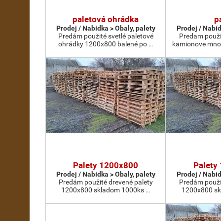
paletová ohrádka
p
Prodej / Nabídka > Obaly, palety
Prodej / Nabíd
Predám použité svetlé paletové
Predam použi
ohrádky 1200x800 balené po …
kamionove mno
Palety 1200x800
Palety
Prodej / Nabídka > Obaly, palety
Prodej / Nabíd
Predám použité drevené palety
Predám použi
1200x800 skladom 1000ks …
1200x800 sk