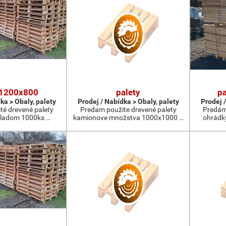
 1200x800
palety
pa
ka > Obaly, palety
Prodej / Nabídka > Obaly, palety
Prodej /
té drevené palety
Predam použite drevené palety
Predám 
ladom 1000ks …
kamionove množstva 1000x1000 …
ohrádk