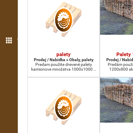
Více možností
palety
Palety
Prodej / Nabídka > Obaly, palety
Prodej / Nabíd
Predam použite drevené palety
Predám použi
kamionove množstva 1000x1000 …
1200x800 sk