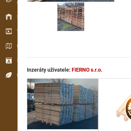
Evidence dřeva v terénu
Skladové hospodářství
Video showroom
Katalogy / Brožury
Slovník
Inzeráty uživatele:
FIERNO s.r.o.
Dřeviny