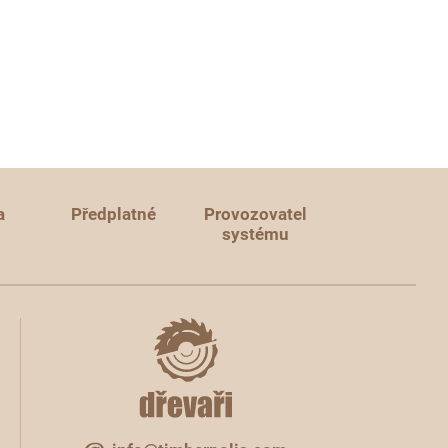
a
Předplatné
Provozovatel
systému