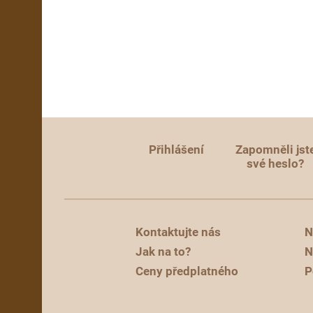
Přihlášení
Zapomněli jst
své heslo?
Kontaktujte nás
N
Jak na to?
N
Ceny předplatného
P