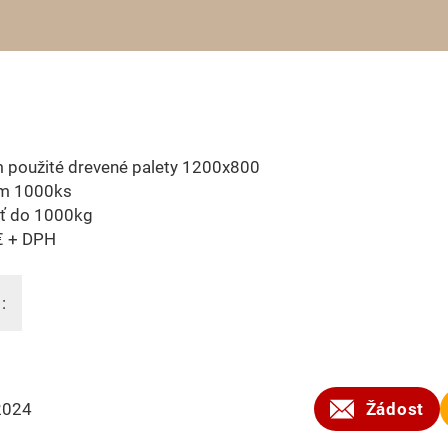
 použité drevené palety 1200x800
m 1000ks
ť do 1000kg
€ + DPH
:
2024
Žádost