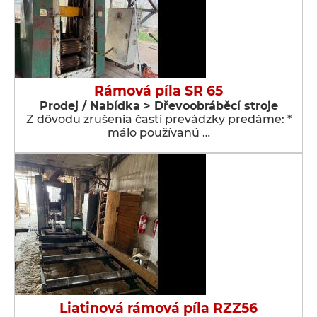
Rámová píla SR 65
Prodej / Nabídka > Dřevoobráběcí stroje
Z dôvodu zrušenia časti prevádzky predáme: *
málo používanú …
Liatinová rámová píla RZZ56