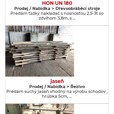
HON UN 180
Prodej / Nabídka > Dřevoobráběcí stroje
Predám ťažký nakladač s nosnosťou 2,5-3t so
zdvihom 3,8m, s …
jaseň
Prodej / Nabídka > Řezivo
Predám suchý jaseň vhodný na výrobu schodov ,
hrúbka 5cm, …