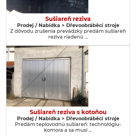
Sušiareň reziva
Prodej / Nabídka > Dřevoobráběcí stroje
Z dôvodu zrušenia prevádzky predám sušiareň
reziva riadenú …
Sušiareň reziva s kotoňou
Prodej / Nabídka > Dřevoobráběcí stroje
Predám teplovodnú sušiareň: technológiu-
komora a sa musí …