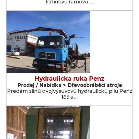
liatinovú rámovú …
Hydraulicka ruka Penz
Prodej / Nabídka > Dřevoobráběcí stroje
Predám silnú dvojvýsuvovú hydraulickú pílu Penz
165 s …