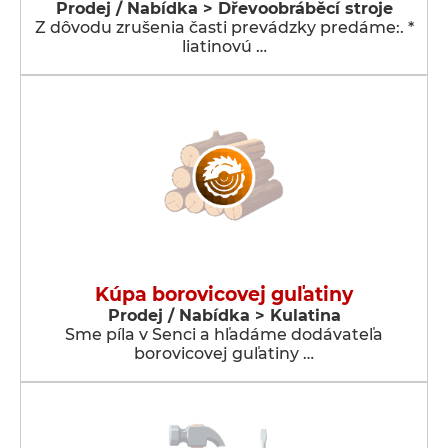
Prodej / Nabídka > Dřevoobráběcí stroje
Z dôvodu zrušenia časti prevádzky predáme:. *
liatinovú …
Kúpa borovicovej guľatiny
Prodej / Nabídka > Kulatina
Sme píla v Senci a hľadáme dodávateľa
borovicovej guľatiny …