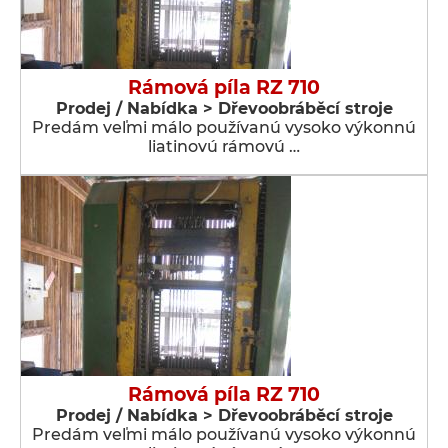
Rámová píla RZ 710
Prodej / Nabídka > Dřevoobráběcí stroje
Predám veľmi málo používanú vysoko výkonnú
liatinovú rámovú …
Rámová píla RZ 710
Prodej / Nabídka > Dřevoobráběcí stroje
Predám veľmi málo používanú vysoko výkonnú