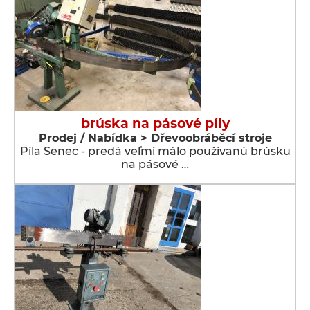
brúska na pásové píly
Prodej / Nabídka > Dřevoobráběcí stroje
Píla Senec - predá veľmi málo používanú brúsku
na pásové …