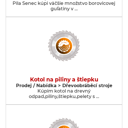
Pila Senec kúpi väčšie množstvo borovicovej
guľatiny v …
Kotol na piliny a štiepku
Prodej / Nabídka > Dřevoobráběcí stroje
Kúpim kotol na drevný
odpad,piliny,štiepku,pelety s …