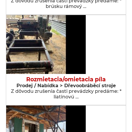
Z dôvodu zrušenia časti prevádzky predáme: *
brúsku rámový …
Rozmietacia/omietacia píla
Prodej / Nabídka > Dřevoobráběcí stroje
Z dôvodu zrušenia časti prevádzky predáme: *
liatinovú …