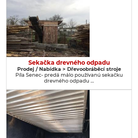
Sekačka drevného odpadu
Prodej / Nabídka > Dřevoobráběcí stroje
Píla Senec- predá málo používanú sekačku
drevného odpadu …