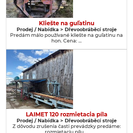
Kliešte na guľatinu
Prodej / Nabídka > Dřevoobráběcí stroje
Predám málo používané kliešte na guľatinu na
hon. Cena: …
LAIMET 120 rozmietacia píla
Prodej / Nabídka > Dřevoobráběcí stroje
Z dôvodu zrušenia časti prevádzky predáme:
rozmietaciu pílu …