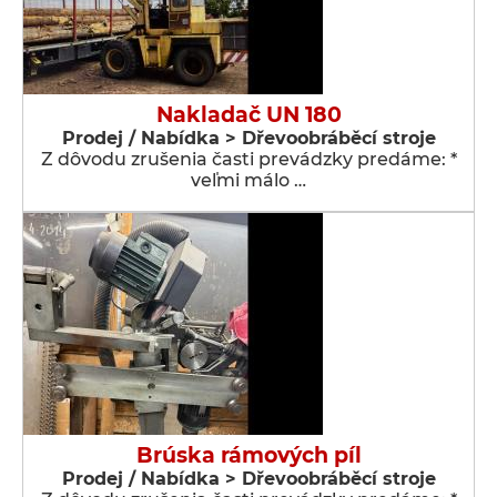
Nakladač UN 180
Prodej / Nabídka > Dřevoobráběcí stroje
Z dôvodu zrušenia časti prevádzky predáme: *
veľmi málo …
Brúska rámových píl
Prodej / Nabídka > Dřevoobráběcí stroje