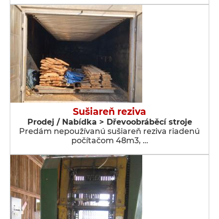
Sušiareň reziva
Prodej / Nabídka > Dřevoobráběcí stroje
Predám nepoužívanú sušiareň reziva riadenú
počítačom 48m3, …