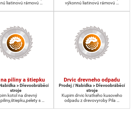
nú liatinovú rámovú …
výkonnú liatinovú rámovú …
 na piliny a štiepku
Drvic drevneho odpadu
 Nabídka > Dřevoobráběcí
Prodej / Nabídka > Dřevoobráběcí
stroje
stroje
pim kotol na drevný
Kupim drvic kratkeho kusoveho
iliny,štiepku,pelety s …
odpadu z drevovyroby Pila …