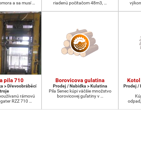
komora a sa musí …
riadenú počítačom 48m3, …
výkon
 pila 710
Borovicova gulatina
Kotol
ka > Dřevoobráběcí
Prodej / Nabídka > Kulatina
Prodej /
troje
Pila Senec kúpi väčšie množstvo
používanú rámovú
borovicovej guľatiny v …
Kú
u-gater RZZ 710 …
odpad,p