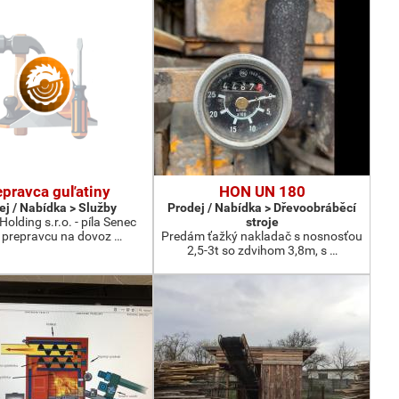
epravca guľatiny
HON UN 180
ej / Nabídka > Služby
Prodej / Nabídka > Dřevoobráběcí
olding s.r.o. - píla Senec
stroje
 prepravcu na dovoz …
Predám ťažký nakladač s nosnosťou
2,5-3t so zdvihom 3,8m, s …