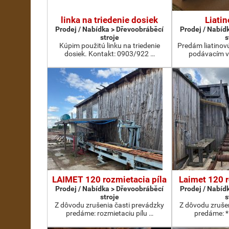
linka na triedenie dosiek
Liatin
Prodej / Nabídka > Dřevoobráběcí
Prodej / Nabíd
stroje
s
Kúpim použitú linku na triedenie
Predám liatinov
dosiek. Kontakt: 0903/922 …
podávacím v
LAIMET 120 rozmietacia píla
Laimet 120 r
Prodej / Nabídka > Dřevoobráběcí
Prodej / Nabíd
stroje
s
Z dôvodu zrušenia časti prevádzky
Z dôvodu zruše
predáme: rozmietaciu pílu …
predáme: *