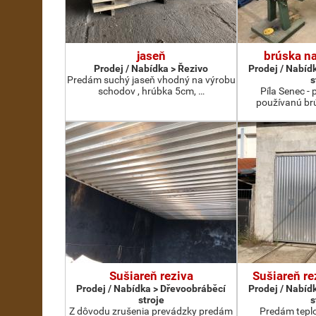
jaseň
brúska na
Prodej / Nabídka > Řezivo
Prodej / Nabíd
Predám suchý jaseň vhodný na výrobu
s
schodov , hrúbka 5cm, …
Píla Senec -
používanú br
Sušiareň reziva
Sušiareň re
Prodej / Nabídka > Dřevoobráběcí
Prodej / Nabíd
stroje
s
Z dôvodu zrušenia prevádzky predám
Predám teplo