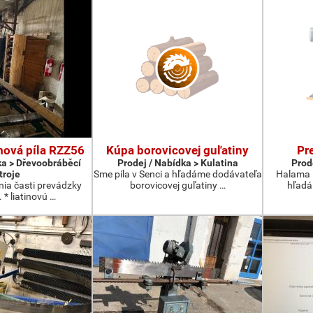
mová píla RZZ56
Kúpa borovicovej guľatiny
Pr
ka > Dřevoobráběcí
Prodej / Nabídka > Kulatina
Prod
troje
Sme píla v Senci a hľadáme dodávateľa
Halama H
nia časti prevádzky
borovicovej guľatiny …
hľadá
 * liatinovú …