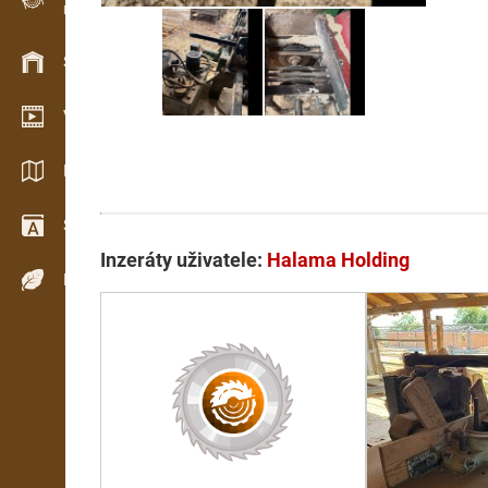
Evidence dřeva v terénu
Skladové hospodářství
Video showroom
Katalogy / Brožury
Slovník
Inzeráty uživatele:
Halama Holding
Dřeviny