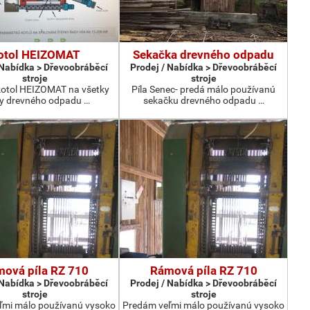
otol HEIZOMAT
Sekačka drevného odpadu
 Nabídka > Dřevoobráběcí
Prodej / Nabídka > Dřevoobráběcí
stroje
stroje
otol HEIZOMAT na všetky
Píla Senec- predá málo používanú
y drevného odpadu …
sekačku drevného odpadu …
ová píla RZ 710
Rámová píla RZ 710
 Nabídka > Dřevoobráběcí
Prodej / Nabídka > Dřevoobráběcí
stroje
stroje
ľmi málo používanú vysoko
Predám veľmi málo používanú vysoko