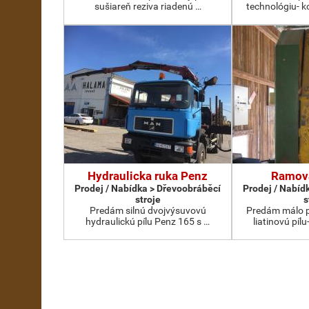
sušiareň reziva riadenú …
technológiu- 
Hydraulicka ruka Penz
Ramova
Prodej / Nabídka > Dřevoobráběcí
Prodej / Nabíd
stroje
s
Predám silnú dvojvýsuvovú
Predám málo 
hydraulickú pílu Penz 165 s …
liatinovú píl