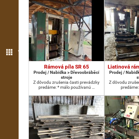
Více možností
Rámová píla SR 65
Liatinová rá
Prodej / Nabídka > Dřevoobráběcí
Prodej / Nabíd
stroje
s
Z dôvodu zrušenia časti prevádzky
Z dôvodu zruše
predáme: * málo používanú …
predáme:.