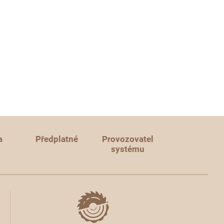
a
Předplatné
Provozovatel
systému