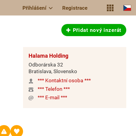
Přihlášení
Registrace
Přidat nový inzerát
Halama Holding
Odborárska 32
Bratislava, Slovensko
*** Kontaktní osoba ***
*** Telefon ***
*** E-mail ***