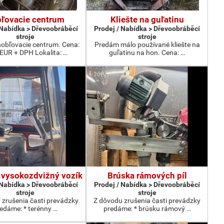
ľovacie centrum
Kliešte na guľatinu
 Nabídka > Dřevoobráběcí
Prodej / Nabídka > Dřevoobráběcí
stroje
stroje
obľovacie centrum. Cena:
Predám málo používané kliešte na
 EUR + DPH Lokalita: …
guľatinu na hon. Cena: …
 vysokozdvižný vozík
Brúska rámových píl
 Nabídka > Dřevoobráběcí
Prodej / Nabídka > Dřevoobráběcí
stroje
stroje
 zrušenia časti prevádzky
Z dôvodu zrušenia časti prevádzky
edáme: * terénny …
predáme: * brúsku rámový …