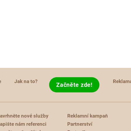
e
Jak na to?
Reklam
Začněte zde!
avrhněte nové služby
Reklamní kampaň
apište nám referenci
Partnerství