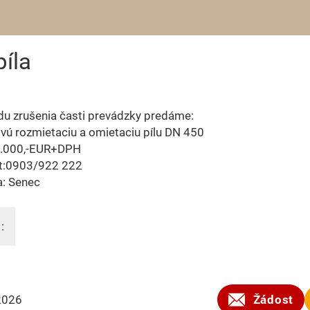
íla
u zrušenia časti prevádzky predáme:
novú rozmietaciu a omietaciu pílu DN 450
5.000,-EUR+DPH
t:0903/922 222
a: Senec
:
2026
Žádost