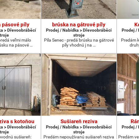
 pásové píly
brúska na gátrové píly
K
ka > Dřevoobráběcí
Prodej / Nabídka > Dřevoobráběcí
Prodej /
troje
stroje
 predá veľmi málo
Píla Senec - predá brúsku na gátrové
Predám k
úsku na pásové …
píly vhodnú j na …
druh
ziva s kotoňou
Sušiareň reziva
Rám
ka > Dřevoobráběcí
Prodej / Nabídka > Dřevoobráběcí
Prodej /
troje
stroje
vodnú sušiareň:
Predám nepoužívanú sušiareň reziva
Predám ve