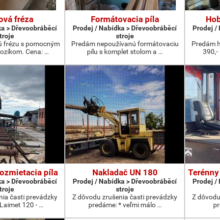
ová fréza
Formátovacia píla
Hob
ka > Dřevoobráběcí
Prodej / Nabídka > Dřevoobráběcí
Prodej /
troje
stroje
ú frézu s pomocným
Predám nepoužívanú formátovaciu
Predám h
ozíkom. Cena: …
pílu s komplet stolom a …
390,-
ozmietacia píla
Nakladač UN 180
Terénny
ka > Dřevoobráběcí
Prodej / Nabídka > Dřevoobráběcí
Prodej /
troje
stroje
nia časti prevádzky
Z dôvodu zrušenia časti prevádzky
Z dôvodu
Laimet 120 - …
predáme: * veľmi málo …
pr