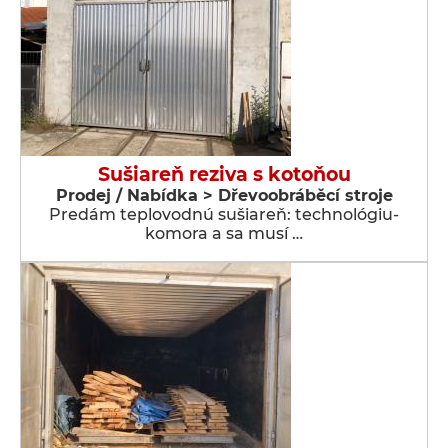
Sušiareň reziva s kotoňou
Prodej / Nabídka > Dřevoobráběcí stroje
Predám teplovodnú sušiareň: technológiu-
komora a sa musí …