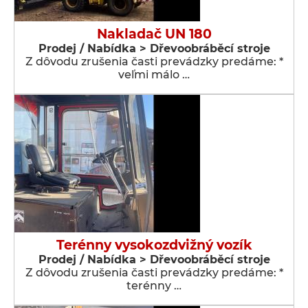
Nakladač UN 180
Prodej / Nabídka > Dřevoobráběcí stroje
Z dôvodu zrušenia časti prevádzky predáme: *
veľmi málo …
Terénny vysokozdvižný vozík
Prodej / Nabídka > Dřevoobráběcí stroje
Z dôvodu zrušenia časti prevádzky predáme: *
terénny …