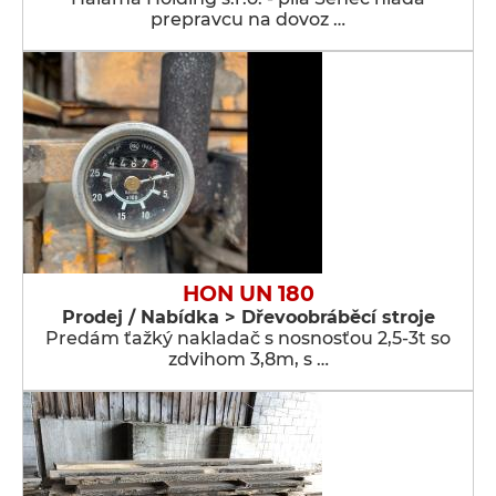
prepravcu na dovoz …
HON UN 180
Prodej / Nabídka > Dřevoobráběcí stroje
Predám ťažký nakladač s nosnosťou 2,5-3t so
zdvihom 3,8m, s …