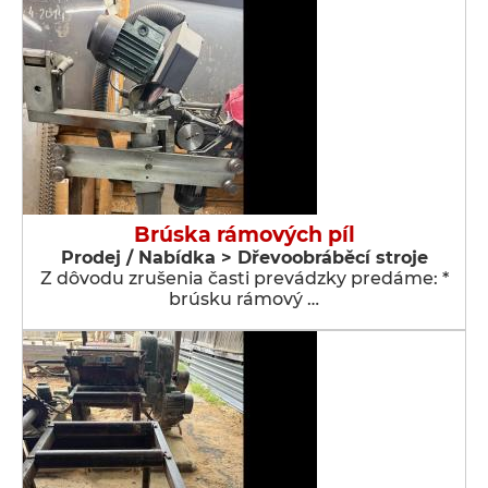
Brúska rámových píl
Prodej / Nabídka > Dřevoobráběcí stroje
Z dôvodu zrušenia časti prevádzky predáme: *
brúsku rámový …