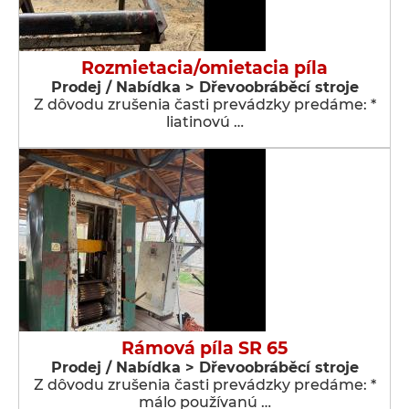
Rozmietacia/omietacia píla
Prodej / Nabídka > Dřevoobráběcí stroje
Z dôvodu zrušenia časti prevádzky predáme: *
liatinovú …
Rámová píla SR 65
Prodej / Nabídka > Dřevoobráběcí stroje
Z dôvodu zrušenia časti prevádzky predáme: *
málo používanú …