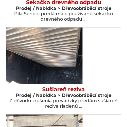
Sekačka drevného odpadu
Prodej / Nabídka > Dřevoobráběcí stroje
Píla Senec- predá málo používanú sekačku
drevného odpadu …
Sušiareň reziva
Prodej / Nabídka > Dřevoobráběcí stroje
Z dôvodu zrušenia prevádzky predám sušiareň
reziva riadenú …