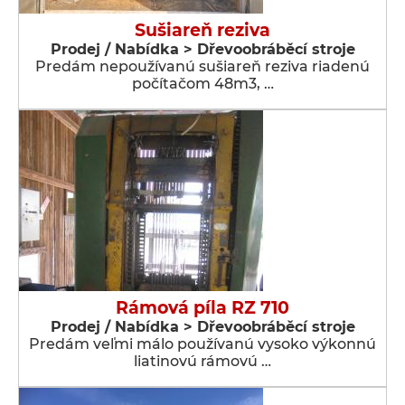
Sušiareň reziva
Prodej / Nabídka > Dřevoobráběcí stroje
Predám nepoužívanú sušiareň reziva riadenú
počítačom 48m3, …
Rámová píla RZ 710
Prodej / Nabídka > Dřevoobráběcí stroje
Predám veľmi málo používanú vysoko výkonnú
liatinovú rámovú …