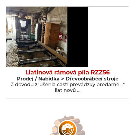
Liatinová rámová píla RZZ56
Prodej / Nabídka > Dřevoobráběcí stroje
Z dôvodu zrušenia časti prevádzky predáme:. *
liatinovú …