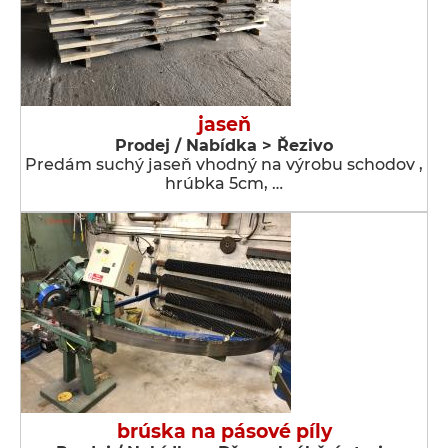
jaseň
Prodej / Nabídka > Řezivo
Predám suchý jaseň vhodný na výrobu schodov ,
hrúbka 5cm, …
brúska na pásové píly