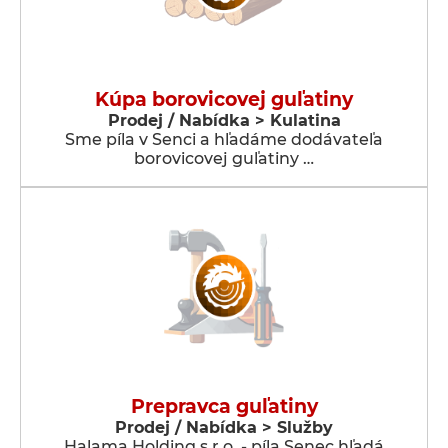
Kúpa borovicovej guľatiny
Prodej / Nabídka > Kulatina
Sme píla v Senci a hľadáme dodávateľa
borovicovej guľatiny …
Prepravca guľatiny
Prodej / Nabídka > Služby
Halama Holding s.r.o. - píla Senec hľadá