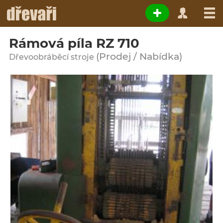
Rámová píla RZ 710
(Prodej / Nabídka)
Dřevoobráběcí stroje