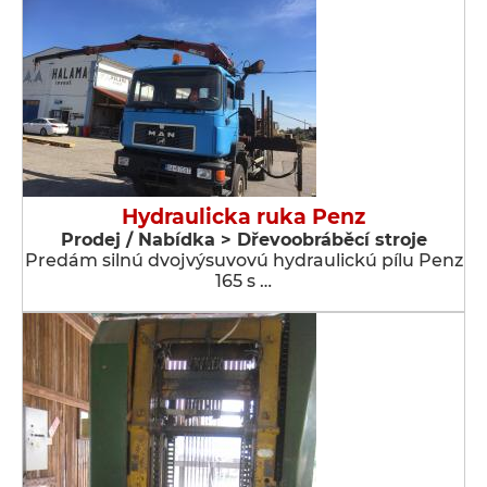
Hydraulicka ruka Penz
Prodej / Nabídka > Dřevoobráběcí stroje
Predám silnú dvojvýsuvovú hydraulickú pílu Penz
165 s …