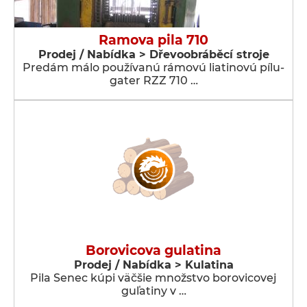
Ramova pila 710
Prodej / Nabídka > Dřevoobráběcí stroje
Predám málo používanú rámovú liatinovú pílu-
gater RZZ 710 …
Borovicova gulatina
Prodej / Nabídka > Kulatina
Pila Senec kúpi väčšie množstvo borovicovej
guľatiny v …