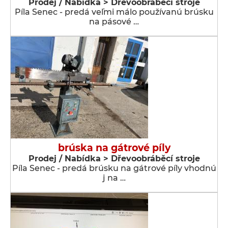
Prodej / Nabídka > Dřevoobráběcí stroje
Píla Senec - predá veľmi málo používanú brúsku
na pásové …
brúska na gátrové píly
Prodej / Nabídka > Dřevoobráběcí stroje
Píla Senec - predá brúsku na gátrové píly vhodnú
j na …