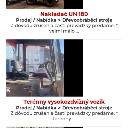
Nakladač UN 180
Prodej / Nabídka > Dřevoobráběcí stroje
Z dôvodu zrušenia časti prevádzky predáme: *
veľmi málo …
Terénny vysokozdvižný vozík
Prodej / Nabídka > Dřevoobráběcí stroje
Z dôvodu zrušenia časti prevádzky predáme: *
terénny …