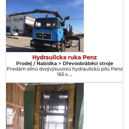
Hydraulicka ruka Penz
Prodej / Nabídka > Dřevoobráběcí stroje
Predám silnú dvojvýsuvovú hydraulickú pílu Penz
165 s …