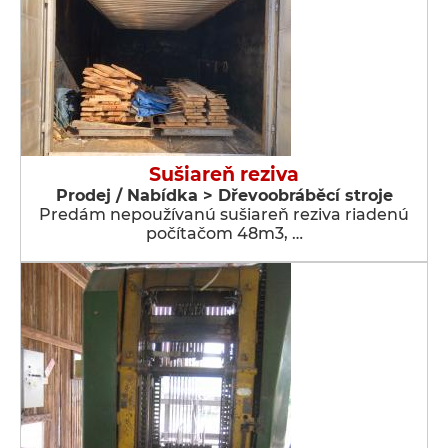
Sušiareň reziva
Prodej / Nabídka > Dřevoobráběcí stroje
Predám nepoužívanú sušiareň reziva riadenú
počítačom 48m3, …