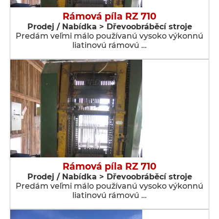
Rámová píla RZ 710
Prodej / Nabídka > Dřevoobráběcí stroje
Predám veľmi málo používanú vysoko výkonnú
liatinovú rámovú …
Rámová píla RZ 710
Prodej / Nabídka > Dřevoobráběcí stroje
Predám veľmi málo používanú vysoko výkonnú
liatinovú rámovú …