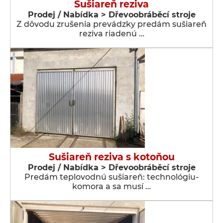
Sušiareň reziva
Prodej / Nabídka > Dřevoobráběcí stroje
Z dôvodu zrušenia prevádzky predám sušiareň
reziva riadenú …
Sušiareň reziva s kotoňou
Prodej / Nabídka > Dřevoobráběcí stroje
Predám teplovodnú sušiareň: technológiu-
komora a sa musí …