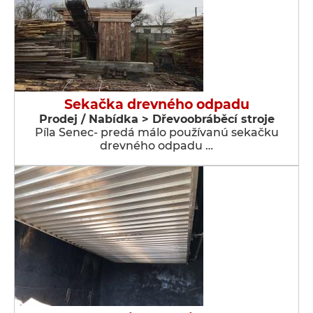
Sekačka drevného odpadu
Prodej / Nabídka > Dřevoobráběcí stroje
Píla Senec- predá málo používanú sekačku
drevného odpadu …