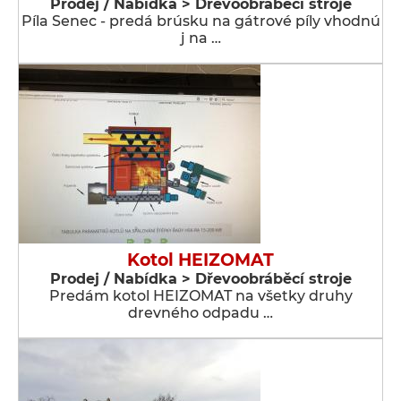
Prodej / Nabídka > Dřevoobráběcí stroje
Píla Senec - predá brúsku na gátrové píly vhodnú
j na …
Kotol HEIZOMAT
Prodej / Nabídka > Dřevoobráběcí stroje
Predám kotol HEIZOMAT na všetky druhy
drevného odpadu …