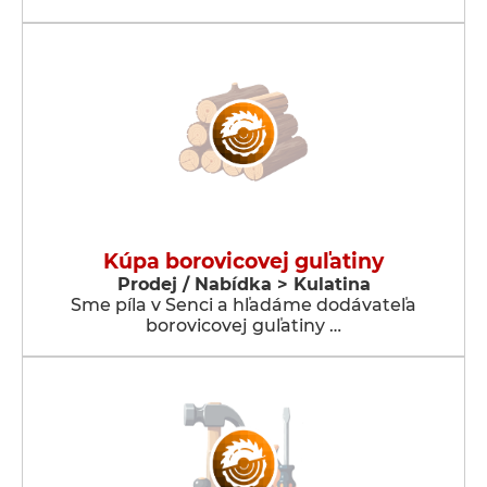
Kúpa borovicovej guľatiny
Prodej / Nabídka > Kulatina
Sme píla v Senci a hľadáme dodávateľa
borovicovej guľatiny …