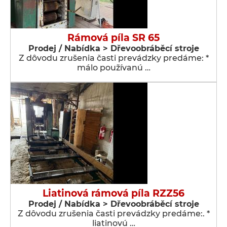
Rámová píla SR 65
Prodej / Nabídka > Dřevoobráběcí stroje
Z dôvodu zrušenia časti prevádzky predáme: *
málo používanú …
Liatinová rámová píla RZZ56
Prodej / Nabídka > Dřevoobráběcí stroje
Z dôvodu zrušenia časti prevádzky predáme:. *
liatinovú …