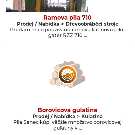
Ramova pila 710
Prodej / Nabídka > Dřevoobráběcí stroje
Predám málo používanú rámovú liatinovú pílu-
gater RZZ 710 …
Borovicova gulatina
Prodej / Nabídka > Kulatina
Pila Senec kúpi väčšie množstvo borovicovej
guľatiny v …