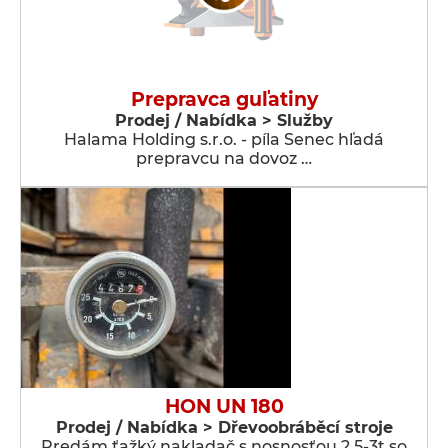
Prepravca guľatiny
Prodej / Nabídka > Služby
Halama Holding s.r.o. - píla Senec hľadá
prepravcu na dovoz …
HON UN 180
Prodej / Nabídka > Dřevoobráběcí stroje
Predám ťažký nakladač s nosnosťou 2,5-3t so