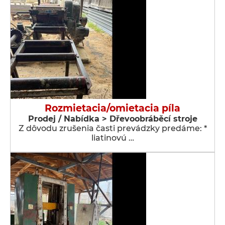
Rozmietacia/omietacia píla
Prodej / Nabídka > Dřevoobráběcí stroje
Z dôvodu zrušenia časti prevádzky predáme: *
liatinovú …