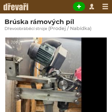
Brúska rámových píl
(Prodej / Nabídka)
Dřevoobráběcí stroje