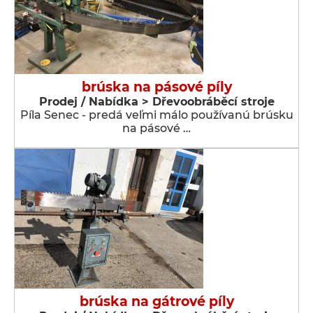
brúska na pásové píly
Prodej / Nabídka > Dřevoobráběcí stroje
Píla Senec - predá veľmi málo používanú brúsku
na pásové …
brúska na gátrové píly