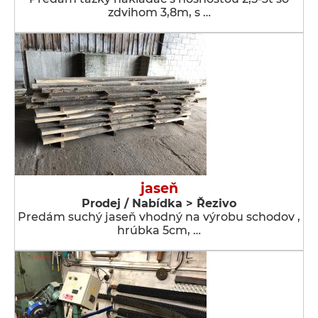
zdvihom 3,8m, s …
jaseň
Prodej / Nabídka > Řezivo
Predám suchý jaseň vhodný na výrobu schodov ,
hrúbka 5cm, …