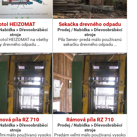
otol HEIZOMAT
Sekačka drevného odpadu
 Nabídka > Dřevoobráběcí
Prodej / Nabídka > Dřevoobráběcí
stroje
stroje
otol HEIZOMAT na všetky
Píla Senec- predá málo používanú
y drevného odpadu …
sekačku drevného odpadu …
ová píla RZ 710
Rámová píla RZ 710
 Nabídka > Dřevoobráběcí
Prodej / Nabídka > Dřevoobráběcí
stroje
stroje
ľmi málo používanú vysoko
Predám veľmi málo používanú vysoko