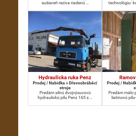
sušiareň reziva riadenú …
technológiu- 
Hydraulicka ruka Penz
Ramova
Prodej / Nabídka > Dřevoobráběcí
Prodej / Nabíd
stroje
s
Predám silnú dvojvýsuvovú
Predám málo 
hydraulickú pílu Penz 165 s …
liatinovú píl