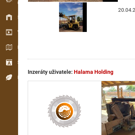
Evidence dřeva v terénu
20.04.
Skladové hospodářství
Video showroom
Katalogy / Brožury
Slovník
Inzeráty uživatele:
Halama Holding
Dřeviny