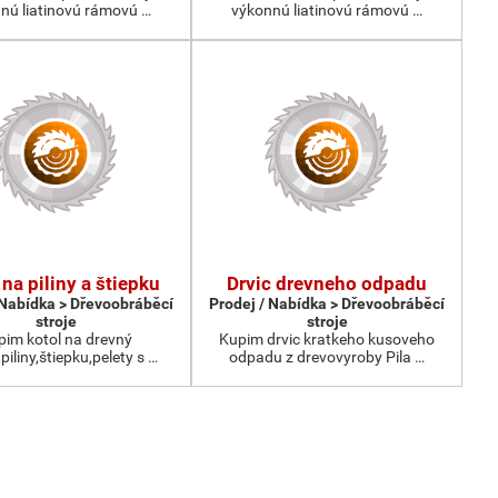
nú liatinovú rámovú …
výkonnú liatinovú rámovú …
 na piliny a štiepku
Drvic drevneho odpadu
 Nabídka > Dřevoobráběcí
Prodej / Nabídka > Dřevoobráběcí
stroje
stroje
pim kotol na drevný
Kupim drvic kratkeho kusoveho
iliny,štiepku,pelety s …
odpadu z drevovyroby Pila …