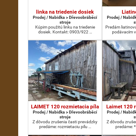
linka na triedenie dosiek
Liatin
Prodej / Nabídka > Dřevoobráběcí
Prodej / Nabíd
stroje
s
Kúpim použitú linku na triedenie
Predám liatinov
dosiek. Kontakt: 0903/922 …
podávacím v
LAIMET 120 rozmietacia píla
Laimet 120 r
Prodej / Nabídka > Dřevoobráběcí
Prodej / Nabíd
stroje
s
Z dôvodu zrušenia časti prevádzky
Z dôvodu zruše
predáme: rozmietaciu pílu …
predáme: *