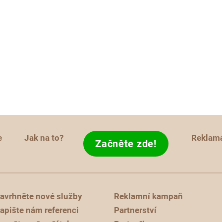
e
Jak na to?
Reklam
Začněte zde!
avrhněte nové služby
Reklamní kampaň
apište nám referenci
Partnerství