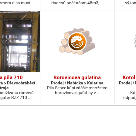
komora a sa musí …
riadenú počítačom 48m3, …
výkon
 pila 710
Borovicova gulatina
Kotol
ka > Dřevoobráběcí
Prodej / Nabídka > Kulatina
Prodej /
troje
Pila Senec kúpi väčšie množstvo
používanú rámovú
borovicovej guľatiny v …
Kú
u-gater RZZ 710 …
odpad,p