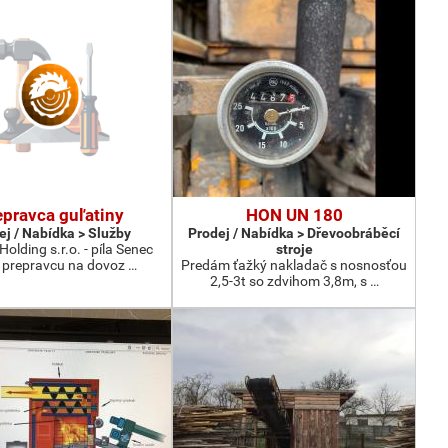
epravca guľatiny
HON UN 180
ej / Nabídka > Služby
Prodej / Nabídka > Dřevoobráběcí
olding s.r.o. - píla Senec
stroje
 prepravcu na dovoz …
Predám ťažký nakladač s nosnosťou
2,5-3t so zdvihom 3,8m, s …