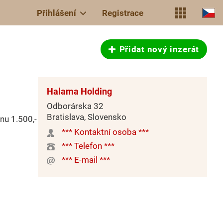
Přihlášení
Registrace
Přidat nový inzerát
Halama Holding
Odborárska 32
Bratislava, Slovensko
nu 1.500,-
*** Kontaktní osoba ***
*** Telefon ***
*** E-mail ***