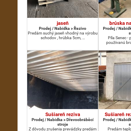
jaseň
brúska na
Prodej / Nabídka > Řezivo
Prodej / Nabíd
Predám suchý jaseň vhodný na výrobu
s
schodov , hrúbka 5cm, …
Píla Senec -
používanú br
Sušiareň reziva
Sušiareň re
Prodej / Nabídka > Dřevoobráběcí
Prodej / Nabíd
stroje
s
Z dôvodu zrušenia prevádzky predám
Predám teplo