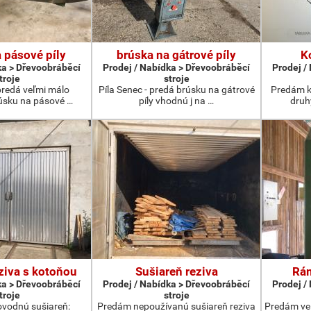
 pásové píly
brúska na gátrové píly
K
ka > Dřevoobráběcí
Prodej / Nabídka > Dřevoobráběcí
Prodej /
troje
stroje
 predá veľmi málo
Píla Senec - predá brúsku na gátrové
Predám k
úsku na pásové …
píly vhodnú j na …
druh
ziva s kotoňou
Sušiareň reziva
Rám
ka > Dřevoobráběcí
Prodej / Nabídka > Dřevoobráběcí
Prodej /
troje
stroje
vodnú sušiareň:
Predám nepoužívanú sušiareň reziva
Predám ve