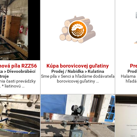
mová píla RZZ56
Kúpa borovicovej guľatiny
Pr
ka > Dřevoobráběcí
Prodej / Nabídka > Kulatina
Prod
troje
Sme píla v Senci a hľadáme dodávateľa
Halama H
nia časti prevádzky
borovicovej guľatiny …
hľadá
 * liatinovú …