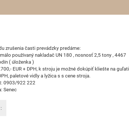
u zrušenia časti prevádzky predáme:
 málo používaný nakladač UN 180 , nosnosť 2,5 tony , 4467
ín ( úloženka )
.700,- EUR + DPH, k stroju je možné dokúpiť kliešte na guľati
PH, paletové vidly a lyžica s s cene stroja.
t: 0903/922 222
a: Senec
: