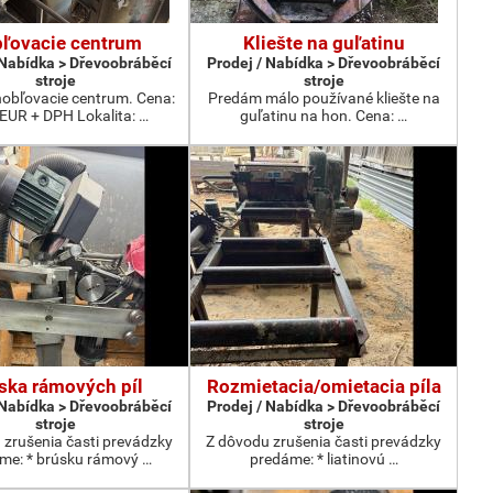
ľovacie centrum
Kliešte na guľatinu
 Nabídka > Dřevoobráběcí
Prodej / Nabídka > Dřevoobráběcí
stroje
stroje
obľovacie centrum. Cena:
Predám málo používané kliešte na
 EUR + DPH Lokalita: …
guľatinu na hon. Cena: …
ska rámových píl
Rozmietacia/omietacia píla
 Nabídka > Dřevoobráběcí
Prodej / Nabídka > Dřevoobráběcí
stroje
stroje
 zrušenia časti prevádzky
Z dôvodu zrušenia časti prevádzky
me: * brúsku rámový …
predáme: * liatinovú …