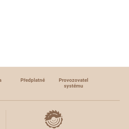
a
Předplatné
Provozovatel
systému