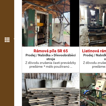
Více možností
Rámová píla SR 65
Liatinová rá
Prodej / Nabídka > Dřevoobráběcí
Prodej / Nabíd
stroje
s
Z dôvodu zrušenia časti prevádzky
Z dôvodu zruše
predáme: * málo používanú …
predáme:.