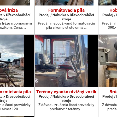
ová fréza
Formátovacia píla
Hob
ka > Dřevoobráběcí
Prodej / Nabídka > Dřevoobráběcí
Prodej /
troje
stroje
ú frézu s pomocným
Predám nepoužívanú formátovaciu
Predám h
ozíkom. Cena: …
pílu s komplet stolom a …
390,-
ozmietacia píla
Terénny vysokozdvižný vozík
Brú
ka > Dřevoobráběcí
Prodej / Nabídka > Dřevoobráběcí
Prodej /
troje
stroje
nia časti prevádzky
Z dôvodu zrušenia časti prevádzky
Z dôvodu
Laimet 120 - …
predáme: * terénny …
predá