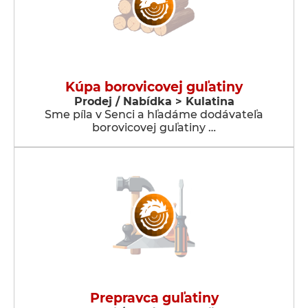
Kúpa borovicovej guľatiny
Prodej / Nabídka > Kulatina
Sme píla v Senci a hľadáme dodávateľa
borovicovej guľatiny …
Prepravca guľatiny