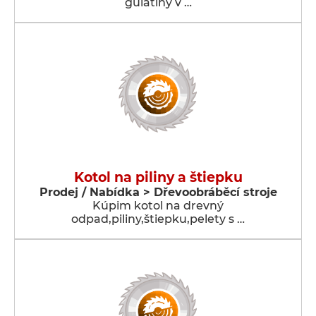
guľatiny v …
Kotol na piliny a štiepku
Prodej / Nabídka > Dřevoobráběcí stroje
Kúpim kotol na drevný
odpad,piliny,štiepku,pelety s …