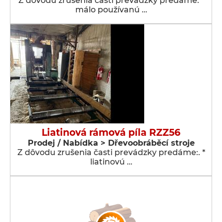
Z dôvodu zrušenia časti prevádzky predáme: *
málo používanú …
Liatinová rámová píla RZZ56
Prodej / Nabídka > Dřevoobráběcí stroje
Z dôvodu zrušenia časti prevádzky predáme:. *
liatinovú …