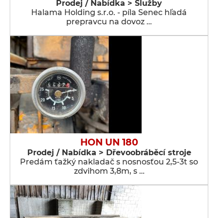
Prodej / Nabídka > Služby
Halama Holding s.r.o. - píla Senec hľadá
prepravcu na dovoz …
HON UN 180
Prodej / Nabídka > Dřevoobráběcí stroje
Predám ťažký nakladač s nosnosťou 2,5-3t so
zdvihom 3,8m, s …