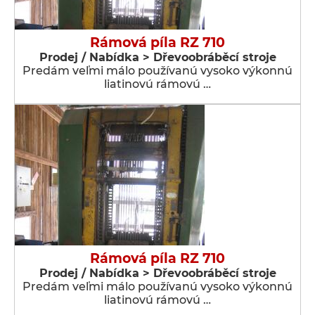
Rámová píla RZ 710
Prodej / Nabídka > Dřevoobráběcí stroje
Predám veľmi málo používanú vysoko výkonnú
liatinovú rámovú …
Rámová píla RZ 710
Prodej / Nabídka > Dřevoobráběcí stroje
Predám veľmi málo používanú vysoko výkonnú
liatinovú rámovú …