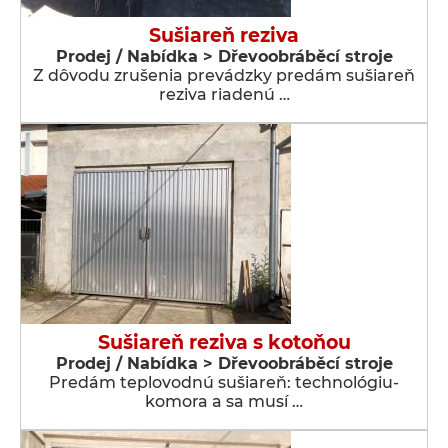
Sušiareň reziva
Prodej / Nabídka > Dřevoobráběcí stroje
Z dôvodu zrušenia prevádzky predám sušiareň
reziva riadenú …
Sušiareň reziva s kotoňou
Prodej / Nabídka > Dřevoobráběcí stroje
Predám teplovodnú sušiareň: technológiu-
komora a sa musí …