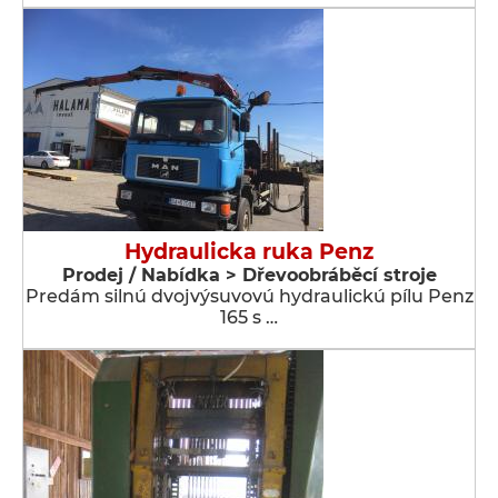
Hydraulicka ruka Penz
Prodej / Nabídka > Dřevoobráběcí stroje
Predám silnú dvojvýsuvovú hydraulickú pílu Penz
165 s …