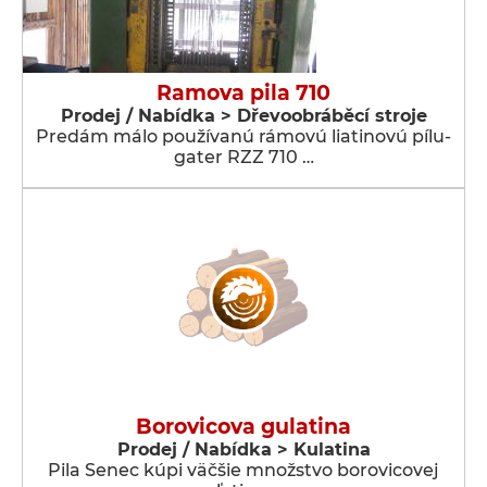
Ramova pila 710
Prodej / Nabídka > Dřevoobráběcí stroje
Predám málo používanú rámovú liatinovú pílu-
gater RZZ 710 …
Borovicova gulatina
Prodej / Nabídka > Kulatina
Pila Senec kúpi väčšie množstvo borovicovej