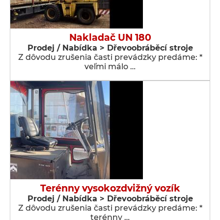
Nakladač UN 180
Prodej / Nabídka > Dřevoobráběcí stroje
Z dôvodu zrušenia časti prevádzky predáme: *
veľmi málo …
Terénny vysokozdvižný vozík
Prodej / Nabídka > Dřevoobráběcí stroje
Z dôvodu zrušenia časti prevádzky predáme: *
terénny …