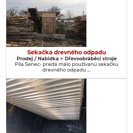
Sekačka drevného odpadu
Prodej / Nabídka > Dřevoobráběcí stroje
Píla Senec- predá málo používanú sekačku
drevného odpadu …