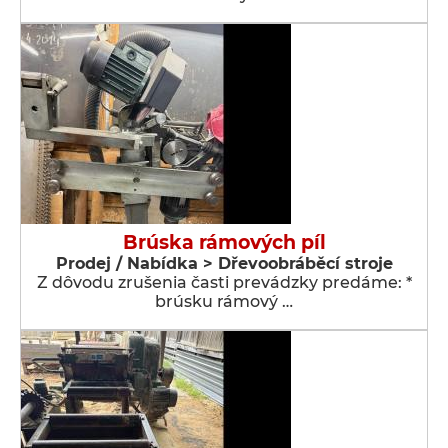
Brúska rámových píl
Prodej / Nabídka > Dřevoobráběcí stroje
Z dôvodu zrušenia časti prevádzky predáme: *
brúsku rámový …