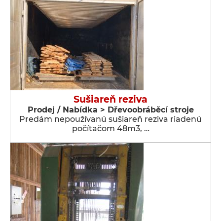
Sušiareň reziva
Prodej / Nabídka > Dřevoobráběcí stroje
Predám nepoužívanú sušiareň reziva riadenú
počítačom 48m3, …