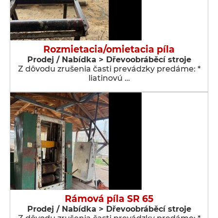
Rozmietacia/omietacia píla
Prodej / Nabídka > Dřevoobráběcí stroje
Z dôvodu zrušenia časti prevádzky predáme: *
liatinovú …
Rámová píla SR 65
Prodej / Nabídka > Dřevoobráběcí stroje