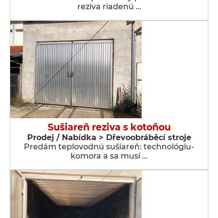
reziva riadenú …
Sušiareň reziva s kotoňou
Prodej / Nabídka > Dřevoobráběcí stroje
Predám teplovodnú sušiareň: technológiu-
komora a sa musí …