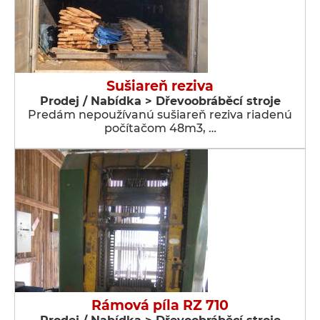
Sušiareň reziva
Prodej / Nabídka > Dřevoobráběcí stroje
Predám nepoužívanú sušiareň reziva riadenú
počítačom 48m3, …
Rámová píla RZ 710