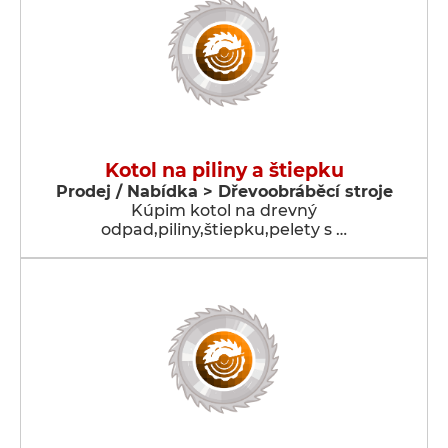
Kotol na piliny a štiepku
Prodej / Nabídka > Dřevoobráběcí stroje
Kúpim kotol na drevný
odpad,piliny,štiepku,pelety s …