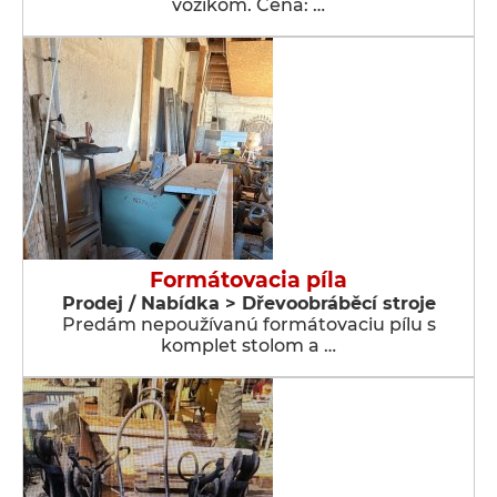
vozíkom. Cena: …
Formátovacia píla
Prodej / Nabídka > Dřevoobráběcí stroje
Predám nepoužívanú formátovaciu pílu s
komplet stolom a …