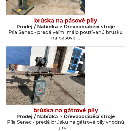
brúska na pásové píly
Prodej / Nabídka > Dřevoobráběcí stroje
Píla Senec - predá veľmi málo používanú brúsku
na pásové …
brúska na gátrové píly
Prodej / Nabídka > Dřevoobráběcí stroje
Píla Senec - predá brúsku na gátrové píly vhodnú
j na …