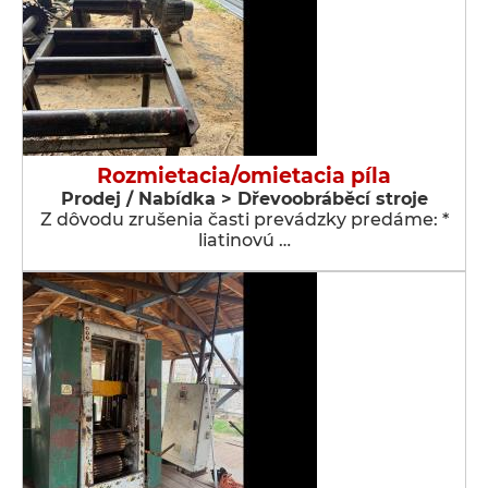
Rozmietacia/omietacia píla
Prodej / Nabídka > Dřevoobráběcí stroje
Z dôvodu zrušenia časti prevádzky predáme: *
liatinovú …