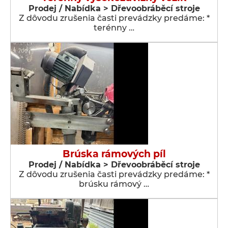
Prodej / Nabídka > Dřevoobráběcí stroje
Z dôvodu zrušenia časti prevádzky predáme: *
terénny …
Brúska rámových píl
Prodej / Nabídka > Dřevoobráběcí stroje
Z dôvodu zrušenia časti prevádzky predáme: *
brúsku rámový …