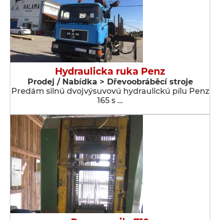
Hydraulicka ruka Penz
Prodej / Nabídka > Dřevoobráběcí stroje
Predám silnú dvojvýsuvovú hydraulickú pílu Penz
165 s …