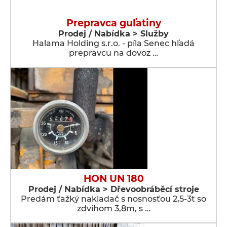
Prepravca guľatiny
Prodej / Nabídka > Služby
Halama Holding s.r.o. - píla Senec hľadá
prepravcu na dovoz …
HON UN 180
Prodej / Nabídka > Dřevoobráběcí stroje
Predám ťažký nakladač s nosnosťou 2,5-3t so
zdvihom 3,8m, s …