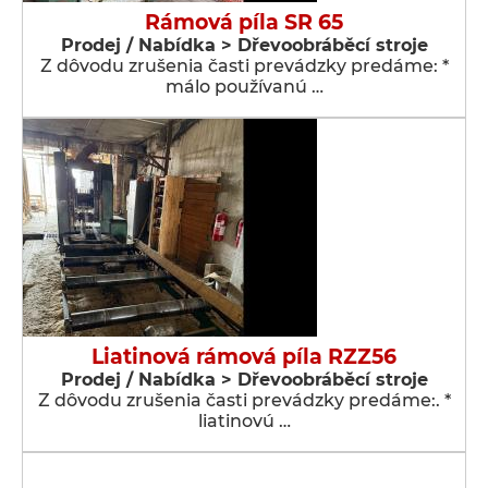
Rámová píla SR 65
Prodej / Nabídka > Dřevoobráběcí stroje
Z dôvodu zrušenia časti prevádzky predáme: *
málo používanú …
Liatinová rámová píla RZZ56
Prodej / Nabídka > Dřevoobráběcí stroje
Z dôvodu zrušenia časti prevádzky predáme:. *
liatinovú …