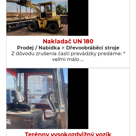
Nakladač UN 180
Prodej / Nabídka > Dřevoobráběcí stroje
Z dôvodu zrušenia časti prevádzky predáme: *
veľmi málo …
Terénny vysokozdvižný vozík