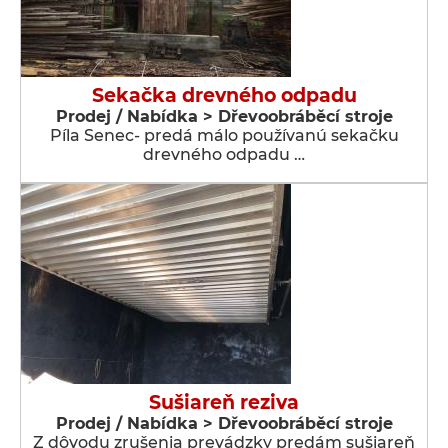
Sekačka drevného odpadu
Prodej / Nabídka > Dřevoobráběcí stroje
Píla Senec- predá málo používanú sekačku
drevného odpadu …
Sušiareň reziva
Prodej / Nabídka > Dřevoobráběcí stroje
Z dôvodu zrušenia prevádzky predám sušiareň