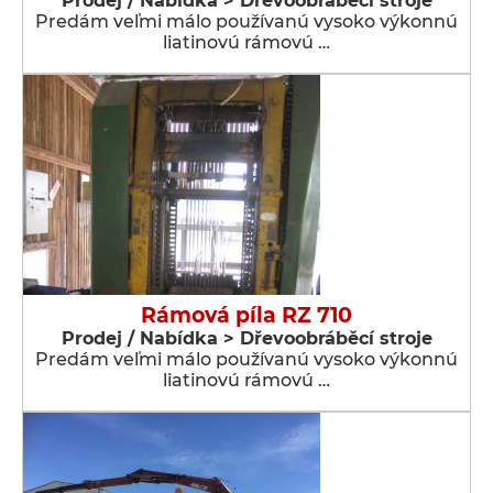
Prodej / Nabídka > Dřevoobráběcí stroje
Predám veľmi málo používanú vysoko výkonnú
liatinovú rámovú …
Rámová píla RZ 710
Prodej / Nabídka > Dřevoobráběcí stroje
Predám veľmi málo používanú vysoko výkonnú
liatinovú rámovú …