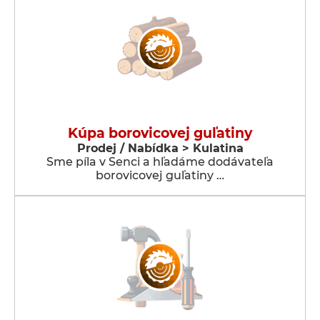
Kúpa borovicovej guľatiny
Prodej / Nabídka > Kulatina
Sme píla v Senci a hľadáme dodávateľa
borovicovej guľatiny …