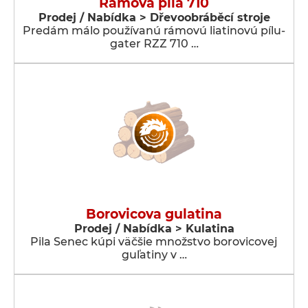
Ramova pila 710
Prodej / Nabídka > Dřevoobráběcí stroje
Predám málo používanú rámovú liatinovú pílu-
gater RZZ 710 …
Borovicova gulatina
Prodej / Nabídka > Kulatina
Pila Senec kúpi väčšie množstvo borovicovej
guľatiny v …