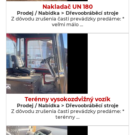
Nakladač UN 180
Prodej / Nabídka > Dřevoobráběcí stroje
Z dôvodu zrušenia časti prevádzky predáme: *
veľmi málo …
Terénny vysokozdvižný vozík
Prodej / Nabídka > Dřevoobráběcí stroje
Z dôvodu zrušenia časti prevádzky predáme: *
terénny …