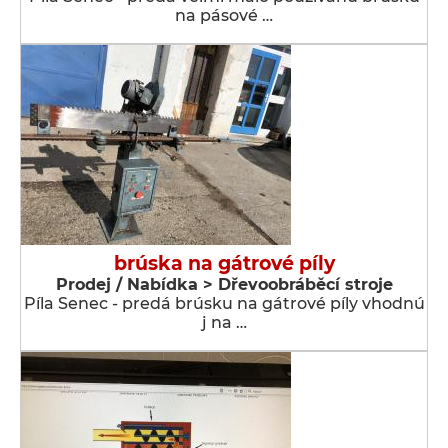
na pásové …
brúska na gátrové píly
Prodej / Nabídka > Dřevoobráběcí stroje
Píla Senec - predá brúsku na gátrové píly vhodnú
j na …