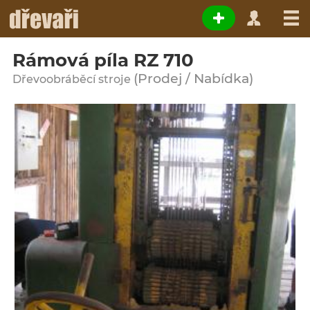
Rámová píla RZ 710
(Prodej / Nabídka)
Dřevoobráběcí stroje