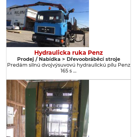
Hydraulicka ruka Penz
Prodej / Nabídka > Dřevoobráběcí stroje
Predám silnú dvojvýsuvovú hydraulickú pílu Penz
165 s …