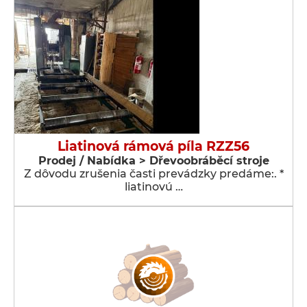
Liatinová rámová píla RZZ56
Prodej / Nabídka > Dřevoobráběcí stroje
Z dôvodu zrušenia časti prevádzky predáme:. *
liatinovú …