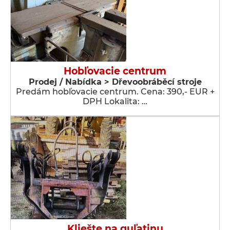
Hobľovacie centrum
Prodej / Nabídka > Dřevoobráběcí stroje
Predám hobľovacie centrum. Cena: 390,- EUR +
DPH Lokalita: …
Kliešte na guľatinu