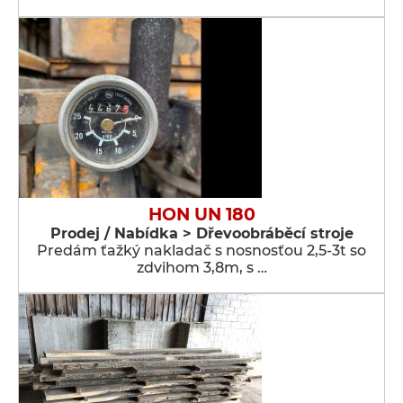
HON UN 180
Prodej / Nabídka > Dřevoobráběcí stroje
Predám ťažký nakladač s nosnosťou 2,5-3t so
zdvihom 3,8m, s …