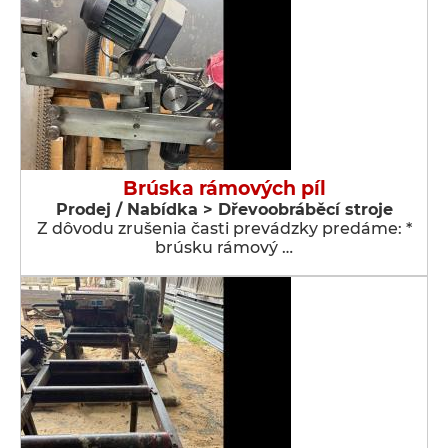
Brúska rámových píl
Prodej / Nabídka > Dřevoobráběcí stroje
Z dôvodu zrušenia časti prevádzky predáme: *
brúsku rámový …