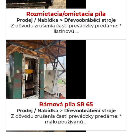
Rozmietacia/omietacia píla
Prodej / Nabídka > Dřevoobráběcí stroje
Z dôvodu zrušenia časti prevádzky predáme: *
liatinovú …
Rámová píla SR 65
Prodej / Nabídka > Dřevoobráběcí stroje
Z dôvodu zrušenia časti prevádzky predáme: *
málo používanú …