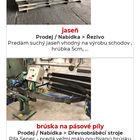
jaseň
Prodej / Nabídka > Řezivo
Predám suchý jaseň vhodný na výrobu schodov ,
hrúbka 5cm, …
brúska na pásové píly
Prodej / Nabídka > Dřevoobráběcí stroje
Píla Senec - predá veľmi málo používanú brúsku