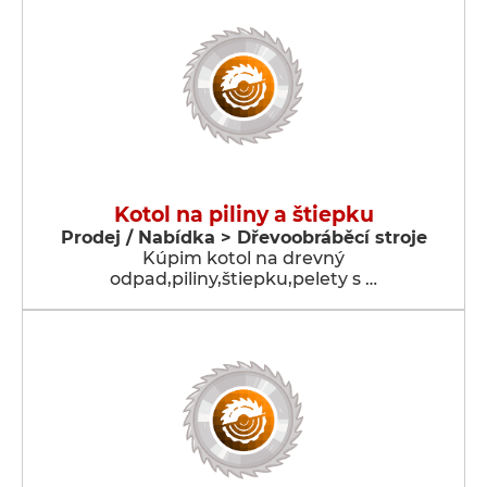
Kotol na piliny a štiepku
Prodej / Nabídka > Dřevoobráběcí stroje
Kúpim kotol na drevný
odpad,piliny,štiepku,pelety s …