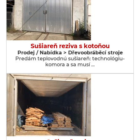
Sušiareň reziva s kotoňou
Prodej / Nabídka > Dřevoobráběcí stroje
Predám teplovodnú sušiareň: technológiu-
komora a sa musí …