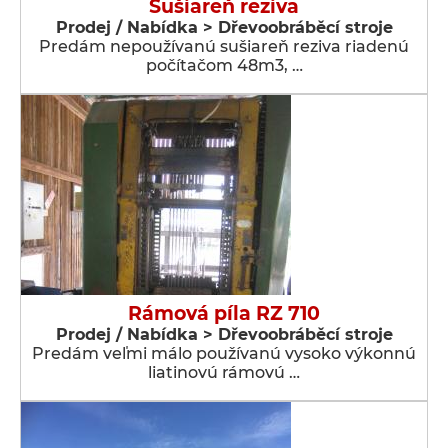
Sušiareň reziva
Prodej / Nabídka > Dřevoobráběcí stroje
Predám nepoužívanú sušiareň reziva riadenú
počítačom 48m3, …
Rámová píla RZ 710
Prodej / Nabídka > Dřevoobráběcí stroje
Predám veľmi málo používanú vysoko výkonnú
liatinovú rámovú …