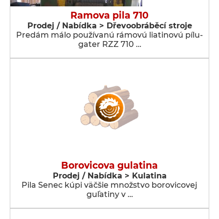
Ramova pila 710
Prodej / Nabídka > Dřevoobráběcí stroje
Predám málo používanú rámovú liatinovú pílu-
gater RZZ 710 …
Borovicova gulatina
Prodej / Nabídka > Kulatina
Pila Senec kúpi väčšie množstvo borovicovej
guľatiny v …