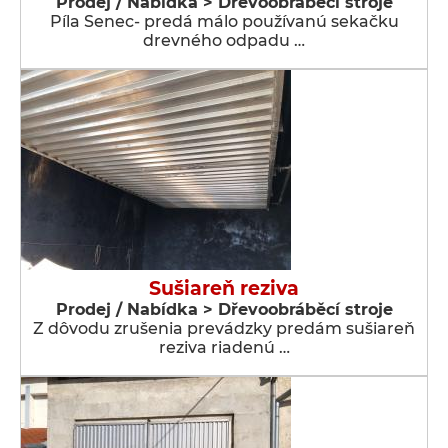
Prodej / Nabídka > Dřevoobráběcí stroje
Píla Senec- predá málo používanú sekačku
drevného odpadu …
Sušiareň reziva
Prodej / Nabídka > Dřevoobráběcí stroje
Z dôvodu zrušenia prevádzky predám sušiareň
reziva riadenú …