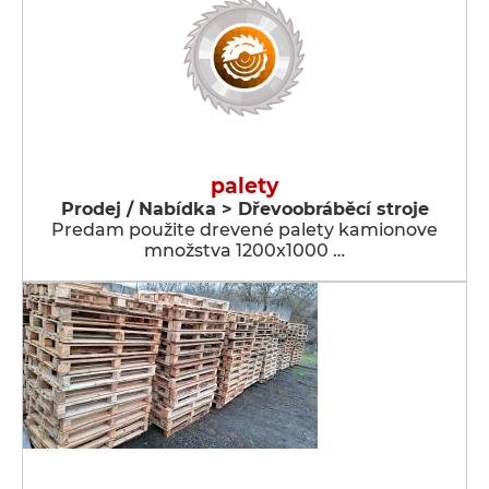
palety
Prodej / Nabídka > Dřevoobráběcí stroje
Predam použite drevené palety kamionove
množstva 1200x1000 …