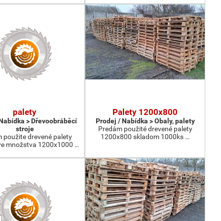
palety
Palety 1200x800
 Nabídka > Dřevoobráběcí
Prodej / Nabídka > Obaly, palety
stroje
Predám použité drevené palety
 použite drevené palety
1200x800 skladom 1000ks …
e množstva 1200x1000 …