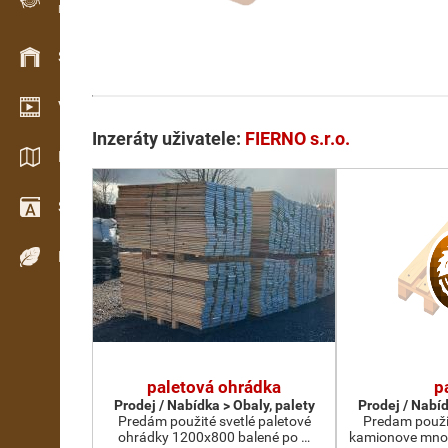
Evidence dřeva v terénu
Skladové hospodářství
Video showroom
Inzeráty uživatele:
FIERNO s.r.o.
Katalogy / Brožury
Slovník
Dřeviny
paletová ohrádka
p
Prodej / Nabídka > Obaly, palety
Prodej / Nabíd
Predám použité svetlé paletové
Predam použi
ohrádky 1200x800 balené po …
kamionove mno