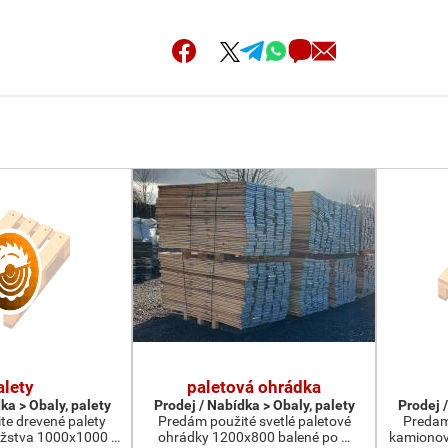
alety
paletová ohrádka
ka > Obaly, palety
Prodej / Nabídka > Obaly, palety
Prodej /
te drevené palety
Predám použité svetlé paletové
Predam
žstva 1000x1000 …
ohrádky 1200x800 balené po …
kamionov