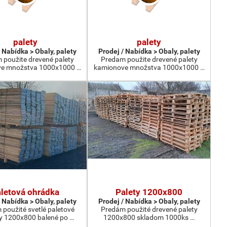
palety
palety
 Nabídka > Obaly, palety
Prodej / Nabídka > Obaly, palety
 použite drevené palety
Predam použite drevené palety
e množstva 1000x1000 …
kamionove množstva 1000x1000 …
letová ohrádka
Palety 1200x800
 Nabídka > Obaly, palety
Prodej / Nabídka > Obaly, palety
použité svetlé paletové
Predám použité drevené palety
y 1200x800 balené po …
1200x800 skladom 1000ks …