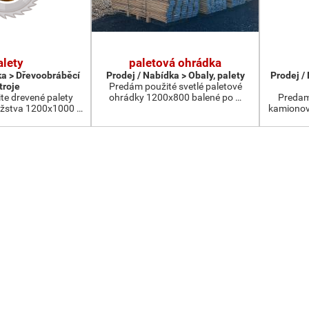
alety
paletová ohrádka
ka > Dřevoobráběcí
Prodej / Nabídka > Obaly, palety
Prodej /
troje
Predám použité svetlé paletové
te drevené palety
ohrádky 1200x800 balené po …
Predam
žstva 1200x1000 …
kamionov