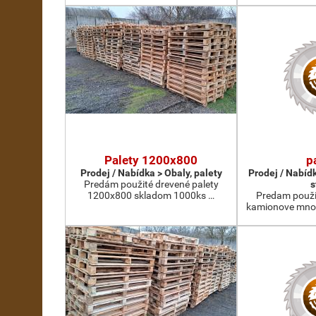
Palety 1200x800
p
Prodej / Nabídka > Obaly, palety
Prodej / Nabíd
Predám použité drevené palety
s
1200x800 skladom 1000ks …
Predam použi
kamionove mno