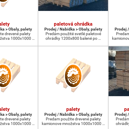
alety
paletová ohrádka
ka > Obaly, palety
Prodej / Nabídka > Obaly, palety
Prodej /
te drevené palety
Predám použité svetlé paletové
Predam
žstva 1000x1000 …
ohrádky 1200x800 balené po …
kamionov
alety
palety
pa
ka > Obaly, palety
Prodej / Nabídka > Obaly, palety
Prodej /
te drevené palety
Predam použite drevené palety
Predám 
žstva 1000x1000 …
kamionove množstva 1000x1000 …
ohrádk