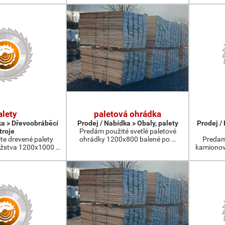
alety
paletová ohrádka
ka > Dřevoobráběcí
Prodej / Nabídka > Obaly, palety
Prodej /
troje
Predám použité svetlé paletové
te drevené palety
ohrádky 1200x800 balené po …
Predam
žstva 1200x1000 …
kamionov