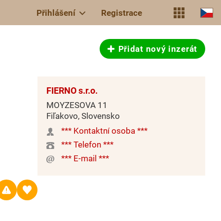
Přihlášení
Registrace
Přidat nový inzerát
FIERNO s.r.o.
MOYZESOVA 11
Fiľakovo, Slovensko
*** Kontaktní osoba ***
*** Telefon ***
*** E-mail ***