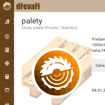
palety
Inzerce
Řádková inzerce
Obaly, palety
(Prodej / Nabídka)
Inzerce
Predam
Mezinárodní inzerce
1000x1
Aktuality / Články
cena 3
OPTI-TIMB
Cena 
Pořezová schémata
Dřevařské kalkulačky
WoodProfi
08.01.
Objem dřeva s AI
Záznamník