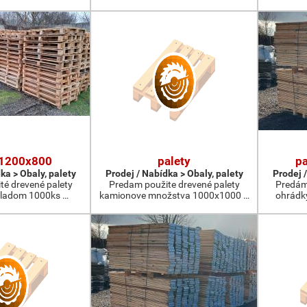
 1200x800
palety
pa
ka > Obaly, palety
Prodej / Nabídka > Obaly, palety
Prodej /
té drevené palety
Predam použite drevené palety
Predám 
ladom 1000ks …
kamionove množstva 1000x1000 …
ohrádk