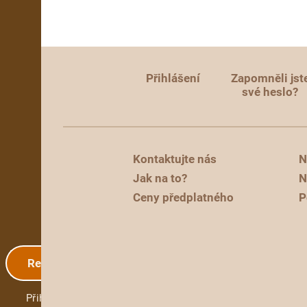
Přihlášení
Zapomněli jst
své heslo?
Kontaktujte nás
N
Jak na to?
N
Ceny předplatného
P
Registrace
Přihlášení