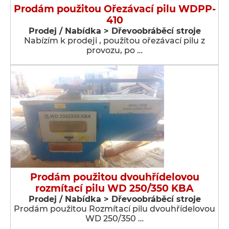
Prodám použitou Ořezávací pilu WDPP-
410
Prodej / Nabídka > Dřevoobráběcí stroje
Nabízím k prodeji , použitou ořezávací pilu z
provozu, po …
Prodám použitou dvouhřídelovou
rozmítací pilu WD 250/350 KBA
Prodej / Nabídka > Dřevoobráběcí stroje
Prodám použitou Rozmítací pilu dvouhřídelovou
WD 250/350 …