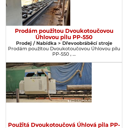
Prodám použitou Dvoukotoučovou
Úhlovou pilu PP-550
Prodej / Nabídka > Dřevoobráběcí stroje
Prodám použitou Dvoukotoučovou Úhlovou pilu
PP-550 , …
Použitá Dvoukotoučová Úhlová pila PP-