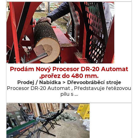
Prodám Nový Procesor DR-20 Automat
,prořez do 480 mm.
Prodej / Nabídka > Dřevoobráběcí stroje
Procesor DR-20 Automat , Představuje řetězovou
pilu s …