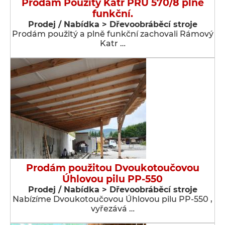
Prodám Použitý Katr PRU 570/8 plně
funkční.
Prodej / Nabídka > Dřevoobráběcí stroje
Prodám použitý a plně funkční zachovali Rámový
Katr …
Prodám použitou Dvoukotoučovou
Úhlovou pilu PP-550
Prodej / Nabídka > Dřevoobráběcí stroje
Nabízíme Dvoukotoučovou Úhlovou pilu PP-550 ,
vyřezává …