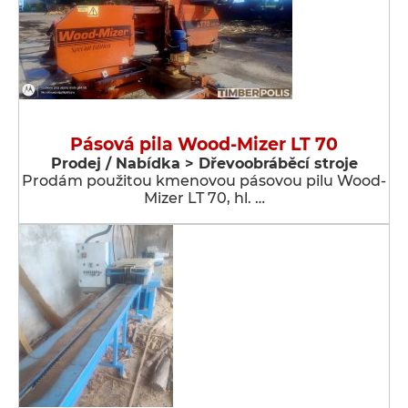
Pásová pila Wood-Mizer LT 70
Prodej / Nabídka > Dřevoobráběcí stroje
Prodám použitou kmenovou pásovou pilu Wood-
Mizer LT 70, hl. …