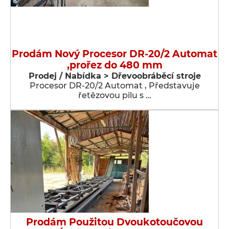
Prodám Nový Procesor DR-20/2 Automat
,prořez do 480 mm
Prodej / Nabídka > Dřevoobráběcí stroje
Procesor DR-20/2 Automat , Představuje
řetězovou pilu s …
Prodám Použitou Dvoukotoučovou