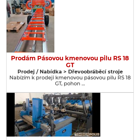
Prodám Pásovou kmenovou pilu RS 18
GT
Prodej / Nabídka > Dřevoobráběcí stroje
Nabízím k prodeji kmenovou pásovou pilu RS 18
GT, pohon …