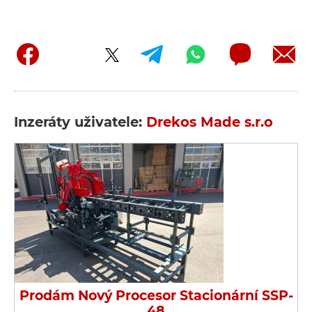
Inzeráty uživatele:
Drekos Made s.r.o
Prodám Nový Procesor Stacionární SSP-
48