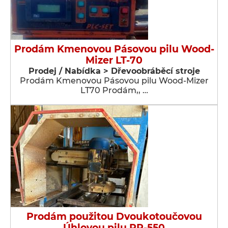
Prodám Kmenovou Pásovou pilu Wood-
Mizer LT-70
Prodej / Nabídka > Dřevoobráběcí stroje
Prodám Kmenovou Pásovou pilu Wood-Mizer
LT70 Prodám,, …
Prodám použitou Dvoukotoučovou
Úhlovou pilu PP-550