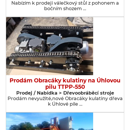
Nabízím k prodeji válečkový stůl z pohonem a
bočním shozem …
Prodám Obracáky kulatiny na Úhlovou
pilu TTPP-550
Prodej / Nabídka > Dřevoobráběcí stroje
Prodám nevyužité,nové Obracáky kulatiny dřeva
k Úhlové pile …