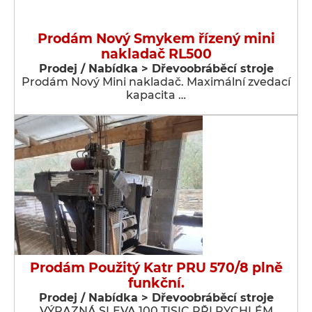
Prodám Nový Smykem řízený mini
nakladač RL500
Prodej / Nabídka > Dřevoobráběcí stroje
Prodám Nový Mini nakladač. Maximální zvedací
kapacita …
Prodám Použitý Katr PRU 570/8 plně
funkční.
Prodej / Nabídka > Dřevoobráběcí stroje
VÝRAZNÁ SLEVA 100 TISIC PŘI RYCHLÉM