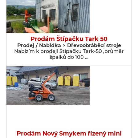
Prodám Štípačku Tark 50
Prodej / Nabídka > Dřevoobráběcí stroje
Nabízím k prodeji Štípačku Tark-50 ,průměr
špalků do 100 …
Prodám Nový Smykem řízený mini