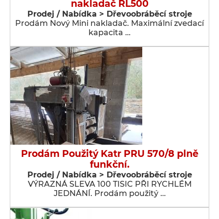
nakladač RL500
Prodej / Nabídka > Dřevoobráběcí stroje
Prodám Nový Mini nakladač. Maximální zvedací
kapacita …
Prodám Použitý Katr PRU 570/8 plně
funkční.
Prodej / Nabídka > Dřevoobráběcí stroje
VÝRAZNÁ SLEVA 100 TISIC PŘI RYCHLÉM
JEDNÁNÍ. Prodám použitý …