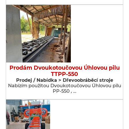
Prodám Dvoukotoučovou Úhlovou pilu
TTPP-550
Prodej / Nabídka > Dřevoobráběcí stroje
Nabízím použitou Dvoukotoučovou Úhlovou pilu
PP-550 , …