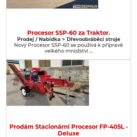
Procesor SSP-60 za Traktor.
Prodej / Nabídka > Dřevoobráběcí stroje
Nový Procesor SSP-60 se používá k přípravě
velkého množství …
Prodám Stacionární Procesor FP-405L -
Deluxe