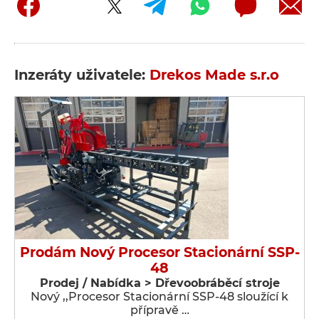
Inzeráty uživatele:
Drekos Made s.r.o
Prodám Nový Procesor Stacionární SSP-
48
Prodej / Nabídka > Dřevoobráběcí stroje
Nový ,,Procesor Stacionární SSP-48 sloužící k
přípravě …