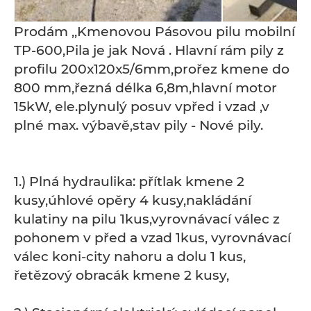
Prodám ,,Kmenovou Pásovou pilu mobilní
TP-600,Pila je jak Nová . Hlavní rám pily z
profilu 200x120x5/6mm,prořez kmene do
800 mm,řezná délka 6,8m,hlavní motor
15kW, ele.plynulý posuv vpřed i vzad ,v
plné max. výbavě,stav pily - Nové pily.
1.) Plná hydraulika: přítlak kmene 2
kusy,úhlové opěry 4 kusy,nakládání
kulatiny na pilu 1kus,vyrovnávací válec z
pohonem v před a vzad 1kus, vyrovnávací
válec koni-city nahoru a dolu 1 kus,
řetězový obracák kmene 2 kusy,