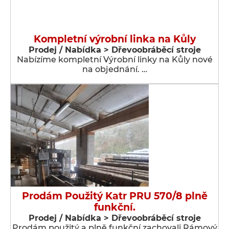
Kompletní výrobní linka na Kůly
Prodej / Nabídka > Dřevoobráběcí stroje
Nabízíme kompletní Výrobní linky na Kůly nové
na objednání. …
Prodám Použitý Katr PRU 570/8 plně
funkční.
Prodej / Nabídka > Dřevoobráběcí stroje
Prodám použitý a plně funkční zachovali Rámový