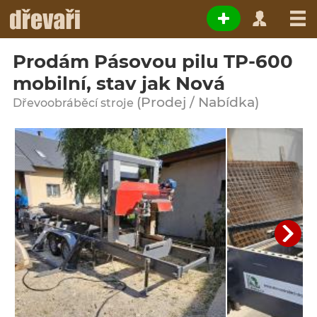
Prodám Pásovou pilu TP-600
mobilní, stav jak Nová
(Prodej / Nabídka)
Dřevoobráběcí stroje