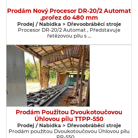
Prodám Nový Procesor DR-20/2 Automat
,prořez do 480 mm
Prodej / Nabídka > Dřevoobráběcí stroje
Procesor DR-20/2 Automat , Představuje
řetězovou pilu s …
Prodám Použitou Dvoukotoučovou
Úhlovou pilu TTPP-550
Prodej / Nabídka > Dřevoobráběcí stroje
Prodám použitou Dvoukotoučovou Úhlovou pilu
PP-550 , …