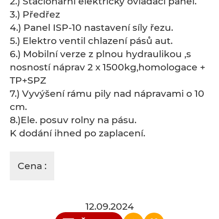
2.) Stacionární elektrický ovládací panel.
3.) Předřez
4.) Panel ISP-10 nastavení síly řezu.
5.) Elektro ventil chlazení pásů aut.
6.) Mobilní verze z plnou hydraulikou ,s
nosností náprav 2 x 1500kg,homologace +
TP+SPZ
7.) Vyvýšení rámu pily nad nápravami o 10
cm.
8.)Ele. posuv rolny na pásu.
K dodání ihned po zaplacení.
Cena :
12.09.2024