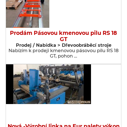
Prodám Pásovou kmenovou pilu RS 18
GT
Prodej / Nabídka > Dřevoobráběcí stroje
Nabízím k prodeji kmenovou pásovou pilu RS 18
GT, pohon …
Nová -Výrobní linka na Eur palety výkon