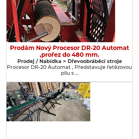
Prodám Nový Procesor DR-20 Automat
,prořez do 480 mm.
Prodej / Nabídka > Dřevoobráběcí stroje
Procesor DR-20 Automat , Představuje řetězovou
pilu s …