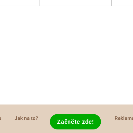
e
Jak na to?
Reklam
Začněte zde!