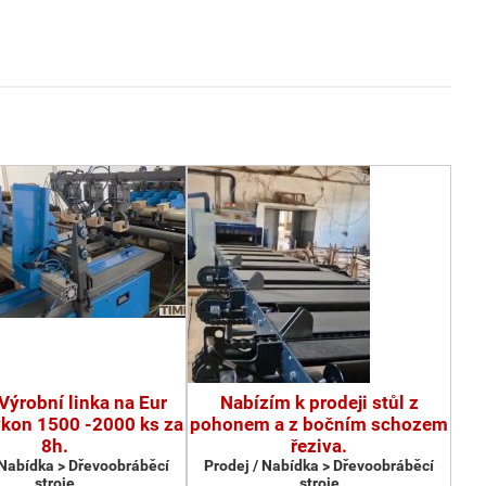
Výrobní linka na Eur
Nabízím k prodeji stůl z
ýkon 1500 -2000 ks za
pohonem a z bočním schozem
8h.
řeziva.
 Nabídka > Dřevoobráběcí
Prodej / Nabídka > Dřevoobráběcí
stroje
stroje