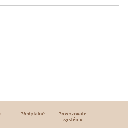
a
Předplatné
Provozovatel
systému