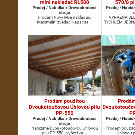
mini nakladač RL500
570/8 pl
Prodej / Nabídka > Dřevoobráběcí
Prodej / Nabíd
stroje
s
Prodám Nový Mini nakladač.
VÝRAZNÁ SLEV
Maximální zvedací kapacita …
RYCHLÉM JEDNÁN
Prodám použitou
Prodám
Dvoukotoučovou Úhlovou pilu
Dvoukotoučov
PP-550
P
Prodej / Nabídka > Dřevoobráběcí
Prodej / Nabíd
stroje
s
Nabízíme Dvoukotoučovou Úhlovou
Prodám použit
pilu PP-550 , vyřezává …
Úhlovou p