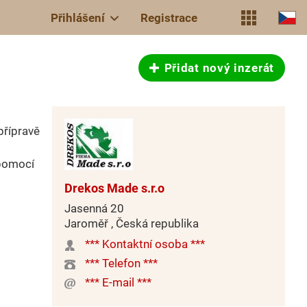
Přihlášení
Registrace
Přidat nový inzerát
přípravě
 pomocí
Drekos Made s.r.o
Jasenná 20
Jaroměř , Česká republika
*** Kontaktní osoba ***
*** Telefon ***
*** E-mail ***