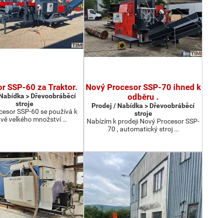
r SSP-60 za Traktor.
Nový Procesor SSP-70 ihned k
 Nabídka > Dřevoobráběcí
odběru .
stroje
Prodej / Nabídka > Dřevoobráběcí
cesor SSP-60 se používá k
stroje
avě velkého množství …
Nabízím k prodeji Nový Procesor SSP-
70 , automatický stroj …