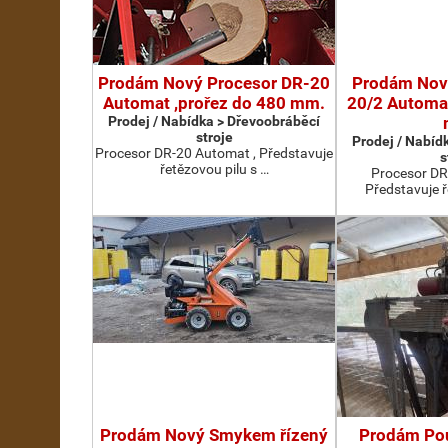
Prodám Nový Procesor DR-20
Prodám Nov
Automat ,prořez do 480 mm.
20/2 Automat
Prodej / Nabídka > Dřevoobráběcí
stroje
Prodej / Nabíd
Procesor DR-20 Automat , Představuje
s
řetězovou pilu s …
Procesor DR
Představuje ř
Prodám Nový Smykem řízený
Prodám Pou