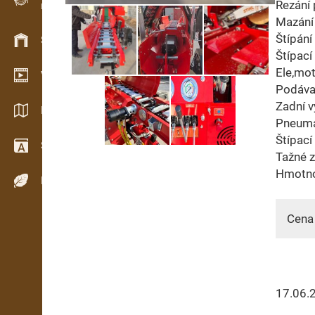
Řezání 
Evidence dřeva v terénu
Mazání 
Štípání
Skladové hospodářství
Štípací
Ele,mo
Video showroom
Podáva
Zadní 
Katalogy / Brožury
Pneuma
Štípací
Slovník
Tažné z
Hmotno
Dřeviny
Cena 
17.06.