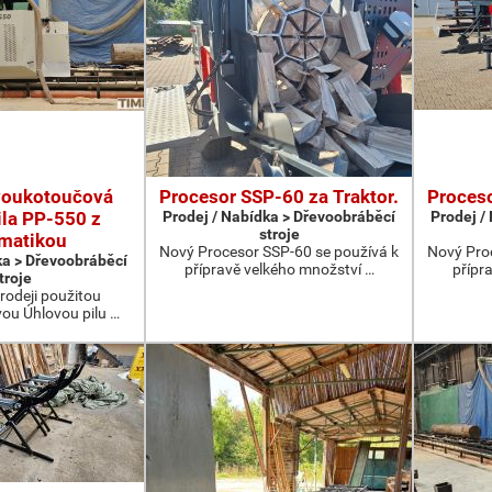
voukotoučová
Procesor SSP-60 za Traktor.
Proceso
ila PP-550 z
Prodej / Nabídka > Dřevoobráběcí
Prodej /
stroje
matikou
Nový Procesor SSP-60 se používá k
Nový Pro
ka > Dřevoobráběcí
přípravě velkého množství …
přípr
troje
rodeji použitou
u Úhlovou pilu …