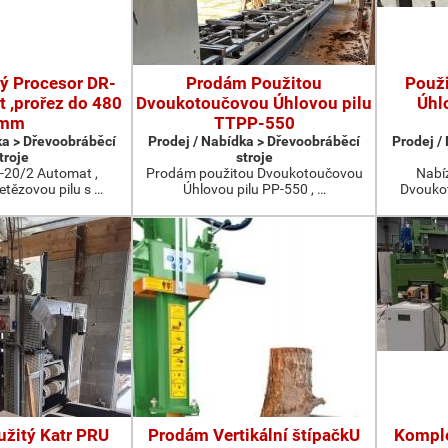
ý Procesor DR-
Prodám Použitou
Použ
 ,prořez do 480
Dvoukotoučovou Úhlovou pilu
Úhl
mm
TTPP-550
ka > Dřevoobráběcí
Prodej / Nabídka > Dřevoobráběcí
Prodej /
troje
stroje
-20/2 Automat ,
Prodám použitou Dvoukotoučovou
Nabíz
etězovou pilu s …
Úhlovou pilu PP-550 , …
Dvoukot
žitý Katr PRU
Prodám Vertikální štípačkU
Komple