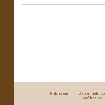
Přihlášení
Zapomněli jst
své heslo?