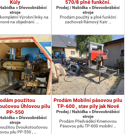
Kůly
570/8 plně funkční.
 Nabídka > Dřevoobráběcí
Prodej / Nabídka > Dřevoobráběcí
stroje
stroje
kompletní Výrobní linky na
Prodám použitý a plně funkční
 nové na objednání. …
zachovali Rámový Katr …
rodám použitou
Prodám Mobilní pásovou pilu
oučovou Úhlovou pilu
TP-600 , stav pily jak Nové
PP-550
Prodej / Nabídka > Dřevoobráběcí
stroje
 Nabídka > Dřevoobráběcí
Prodám Předváděcí Kmenovou
stroje
Pásovou pilu TP-600 mobilní …
oužitou Dvoukotoučovou
ovou pilu PP-550 , …