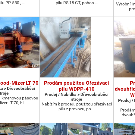
ilu PP-550 , …
pilu RS 18 GT, pohon …
Výrobní li
pro
Wood-Mizer LT 70
Prodám použitou Ořezávací
P
ka > Dřevoobráběcí
pilu WDPP-410
dvouhříd
troje
Prodej / Nabídka > Dřevoobráběcí
W
u kmenovou pásovou
stroje
Prodej /
zer LT 70, hl. …
Nabízím k prodeji , použitou ořezávací
pilu z provozu, po …
Prodám 
dvouhř