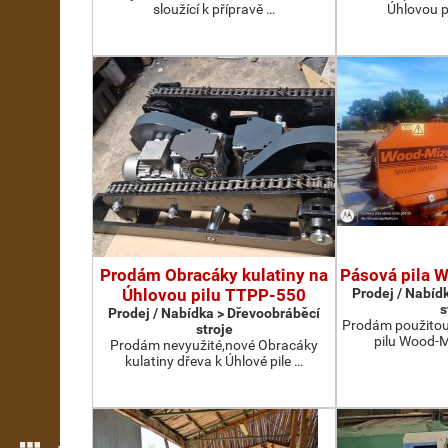
sloužící k přípravě …
Úhlovou p
Prodám Obracáky kulatiny na
Pásová pila 
Úhlovou pilu TTPP-550
Prodej / Nabíd
s
Prodej / Nabídka > Dřevoobráběcí
Prodám použito
stroje
pilu Wood-Mi
Prodám nevyužité,nové Obracáky
kulatiny dřeva k Úhlové pile …