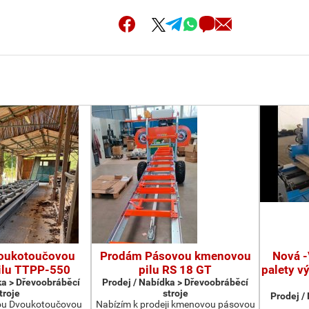
oukotoučovou
Prodám Pásovou kmenovou
Nová -
ilu TTPP-550
pilu RS 18 GT
palety v
ka > Dřevoobráběcí
Prodej / Nabídka > Dřevoobráběcí
troje
stroje
Prodej /
ou Dvoukotoučovou
Nabízím k prodeji kmenovou pásovou