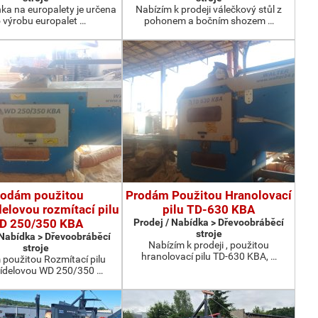
nka na europalety je určena
Nabízím k prodeji válečkový stůl z
 výrobu europalet …
pohonem a bočním shozem …
rodám použitou
Prodám Použitou Hranolovací
elovou rozmítací pilu
pilu TD-630 KBA
D 250/350 KBA
Prodej / Nabídka > Dřevoobráběcí
stroje
 Nabídka > Dřevoobráběcí
Nabízím k prodeji , použitou
stroje
hranolovací pilu TD-630 KBA, …
použitou Rozmítací pilu
ídelovou WD 250/350 …