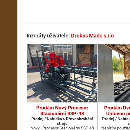
Inzeráty uživatele:
Drekos Made s.r.o
Prodám Nový Procesor
Prodám Dv
Stacionární SSP-48
Úhlovou p
Prodej / Nabídka > Dřevoobráběcí
Prodej / Nabíd
stroje
s
Nový ,,Procesor Stacionární SSP-48
Nabízím použit