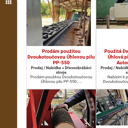
Více možností
Prodám použitou
Použitá D
Dvoukotoučovou Úhlovou pilu
Úhlová p
PP-550
Auto
Prodej / Nabídka > Dřevoobráběcí
Prodej / Nabíd
stroje
s
Prodám použitou Dvoukotoučovou
Nabízím k p
Úhlovou pilu PP-550 , …
Dvoukotoučovo