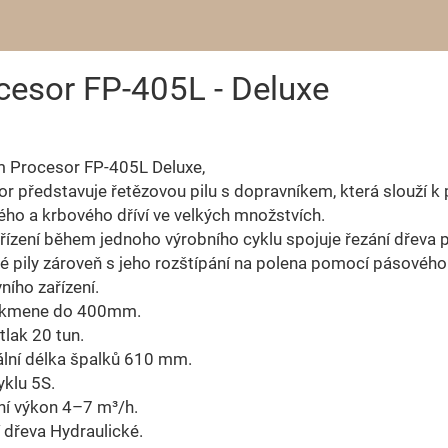
cesor FP-405L - Deluxe
m Procesor FP-405L Deluxe,
r představuje řetězovou pilu s dopravníkem, která slouží k 
ého a krbového dříví ve velkých množstvích.
řízení během jednoho výrobního cyklu spojuje řezání dřeva
é pily zároveň s jeho rozštípání na polena pomocí pásového
ního zařízení.
 kmene do 400mm.
tlak 20 tun.
lní délka špalků 610 mm.
klu 5S.
ní výkon 4–7 m³/h.
 dřeva Hydraulické.