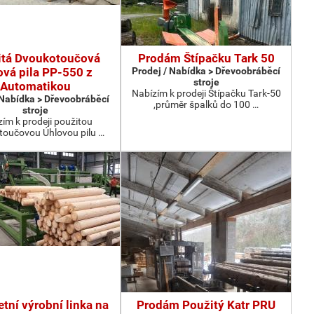
itá Dvoukotoučová
Prodám Štípačku Tark 50
ová pila PP-550 z
Prodej / Nabídka > Dřevoobráběcí
stroje
Automatikou
Nabízím k prodeji Štípačku Tark-50
 Nabídka > Dřevoobráběcí
,průměr špalků do 100 …
stroje
ím k prodeji použitou
oučovou Úhlovou pilu …
tní výrobní linka na
Prodám Použitý Katr PRU