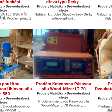
ně funkční.
dřeva typu Derky .
ka > Dřevoobráběcí
Prodej / Nabídka > Dřevoobráběcí
Prodej /
troje
stroje
A 100 TISIC PŘI
Nabízím k prodeji Štípačku řady Derky
Nabízíme 
Í. Prodám použitý
nejlépe splňujě …
Kůly
…
 použitou
Prodám Kmenovou Pásovou
P
ou Úhlovou pilu
pilu Wood-Mizer LT-70
Dvoukot
P-550
Prodej / Nabídka > Dřevoobráběcí
stroje
ka > Dřevoobráběcí
Prodej /
Prodám Kmenovou Pásovou pilu
troje
Wood-Mizer LT70 Prodám,, …
ou Dvoukotoučovou
Prodám p
ilu PP-550 , …
Úhl