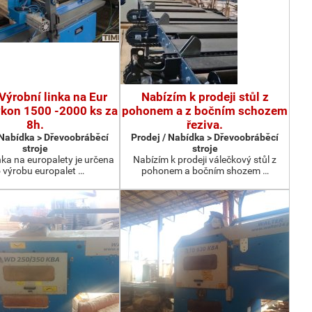
Výrobní linka na Eur
Nabízím k prodeji stůl z
ýkon 1500 -2000 ks za
pohonem a z bočním schozem
8h.
řeziva.
 Nabídka > Dřevoobráběcí
Prodej / Nabídka > Dřevoobráběcí
stroje
stroje
nka na europalety je určena
Nabízím k prodeji válečkový stůl z
 výrobu europalet …
pohonem a bočním shozem …