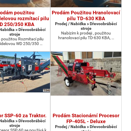
rodám použitou
Prodám Použitou Hranolovací
elovou rozmítací pilu
pilu TD-630 KBA
D 250/350 KBA
Prodej / Nabídka > Dřevoobráběcí
stroje
 Nabídka > Dřevoobráběcí
Nabízím k prodeji , použitou
stroje
hranolovací pilu TD-630 KBA, …
použitou Rozmítací pilu
ídelovou WD 250/350 …
r SSP-60 za Traktor.
Prodám Stacionární Procesor
 Nabídka > Dřevoobráběcí
FP-405L - Deluxe
stroje
Prodej / Nabídka > Dřevoobráběcí
cesor SSP-60 se používá k