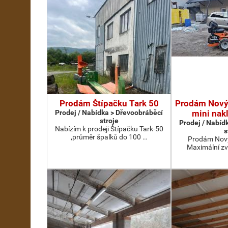
Prodám Štípačku Tark 50
Prodám Nový
Prodej / Nabídka > Dřevoobráběcí
mini nak
stroje
Prodej / Nabíd
Nabízím k prodeji Štípačku Tark-50
s
,průměr špalků do 100 …
Prodám Nový
Maximální zv