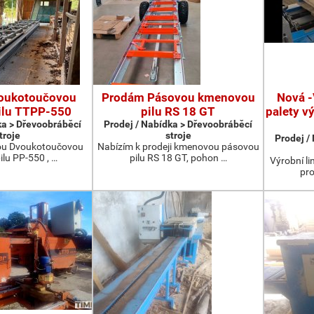
oukotoučovou
Prodám Pásovou kmenovou
Nová -
ilu TTPP-550
pilu RS 18 GT
palety v
ka > Dřevoobráběcí
Prodej / Nabídka > Dřevoobráběcí
troje
stroje
Prodej /
ou Dvoukotoučovou
Nabízím k prodeji kmenovou pásovou
ilu PP-550 , …
pilu RS 18 GT, pohon …
Výrobní li
pro