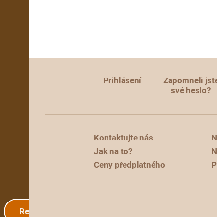
Přihlášení
Zapomněli jst
své heslo?
Kontaktujte nás
N
Jak na to?
N
Ceny předplatného
P
Registrace