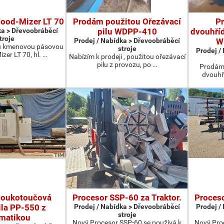
Wood-Mizer LT 70
Prodám použitou Ořezávací
P
ka > Dřevoobráběcí
pilu WDPP-410
dvouhříd
troje
Prodej / Nabídka > Dřevoobráběcí
W
u kmenovou pásovou
stroje
Prodej /
zer LT 70, hl. …
Nabízím k prodeji , použitou ořezávací
pilu z provozu, po …
Prodám 
dvouhř
voukotoučová
Procesor SSP-60 za Traktor.
Proceso
ila PP-550 z
Prodej / Nabídka > Dřevoobráběcí
Prodej /
stroje
matikou
Nový Procesor SSP-60 se používá k
Nový Pro