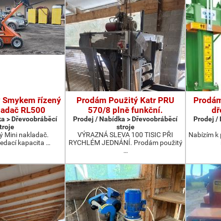
 Smykem řízený
Prodám Použitý Katr PRU
Prodám
ladač RL500
570/8 plně funkční.
dř
ka > Dřevoobráběcí
Prodej / Nabídka > Dřevoobráběcí
Prodej /
troje
stroje
 Mini nakladač.
VÝRAZNÁ SLEVA 100 TISIC PŘI
Nabízím k 
edací kapacita …
RYCHLÉM JEDNÁNÍ. Prodám použitý
…