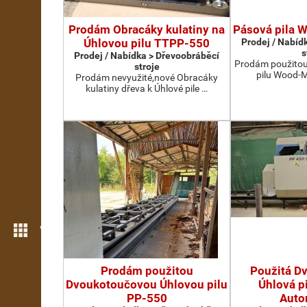
Prodám Obracáky kulatiny na
Pásová pila 
Úhlovou pilu TTPP-550
Prodej / Nabíd
s
Prodej / Nabídka > Dřevoobráběcí
Prodám použito
stroje
pilu Wood-Mi
Prodám nevyužité,nové Obracáky
kulatiny dřeva k Úhlové pile …
Více možností
Prodám použitou
Použitá D
Dvoukotoučovou Úhlovou pilu
Úhlová p
PP-550
Auto