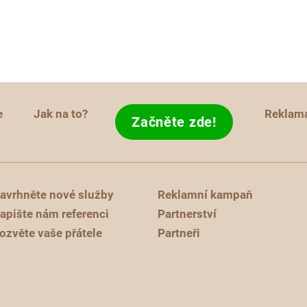
e
Jak na to?
Reklam
Začněte zde!
avrhněte nové služby
Reklamní kampaň
apište nám referenci
Partnerství
ozvěte vaše přátele
Partneři