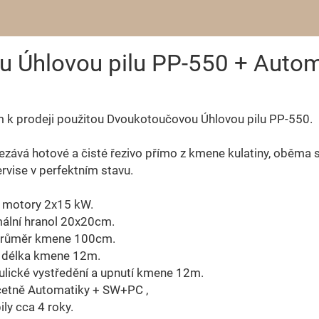
 Úhlovou pilu PP-550 + Autom
 k prodeji použitou Dvoukotoučovou Úhlovou pilu PP-550.
řezává hotové a čisté řezivo přímo z kmene kulatiny, oběma s
ervise v perfektním stavu.
í motory 2x15 kW.
mální hranol 20x20cm.
Průměr kmene 100cm.
á délka kmene 12m.
ulické vystředění a upnutí kmene 12m.
včetně Automatiky + SW+PC ,
pily cca 4 roky.