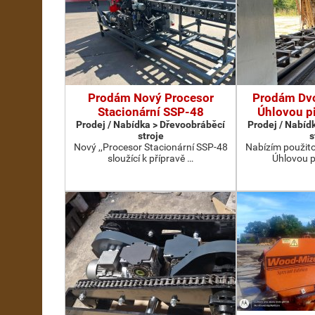
Prodám Nový Procesor
Prodám Dv
Stacionární SSP-48
Úhlovou p
Prodej / Nabídka > Dřevoobráběcí
Prodej / Nabíd
stroje
s
Nový ,,Procesor Stacionární SSP-48
Nabízím použit
sloužící k přípravě …
Úhlovou p