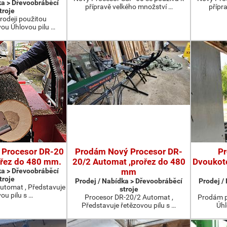
ka > Dřevoobráběcí
přípravě velkého množství …
přípr
troje
rodeji použitou
u Úhlovou pilu …
 Procesor DR-20
Prodám Nový Procesor DR-
P
ořez do 480 mm.
20/2 Automat ,prořez do 480
Dvoukot
ka > Dřevoobráběcí
mm
troje
Prodej / Nabídka > Dřevoobráběcí
Prodej /
utomat , Představuje
stroje
ou pilu s …
Procesor DR-20/2 Automat ,
Prodám p
Představuje řetězovou pilu s …
Úhl