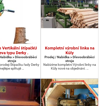
 Vertikální štípačkU
Kompletní výrobní linka na
eva typu Derky .
Kůly
 Nabídka > Dřevoobráběcí
Prodej / Nabídka > Dřevoobráběcí
stroje
stroje
prodeji Štípačku řady Derky
Nabízíme kompletní Výrobní linky na
nejlépe splňujě …
Kůly nové na objednání. …