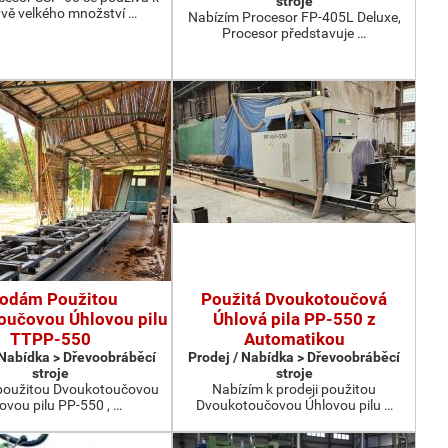
stroje
avě velkého množství …
Nabízím Procesor FP-405L Deluxe,
Procesor představuje …
rodám Použitou
Použitá Dvoukotoučová
oučovou Úhlovou pilu
Úhlová pila PP-550 z
TTPP-550
Automatikou
 Nabídka > Dřevoobráběcí
Prodej / Nabídka > Dřevoobráběcí
stroje
stroje
oužitou Dvoukotoučovou
Nabízím k prodeji použitou
ovou pilu PP-550 , …
Dvoukotoučovou Úhlovou pilu …