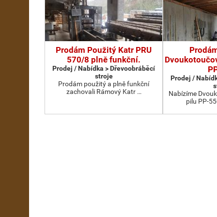
Prodám Použitý Katr PRU
Prodám
570/8 plně funkční.
Dvoukotoučov
Prodej / Nabídka > Dřevoobráběcí
P
stroje
Prodej / Nabíd
Prodám použitý a plně funkční
s
zachovali Rámový Katr …
Nabízíme Dvouk
pilu PP-55