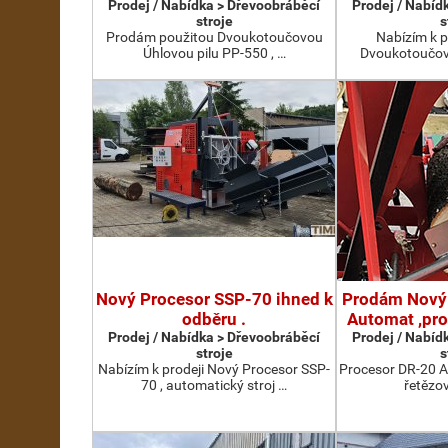
Prodej / Nabídka > Dřevoobráběcí
Prodej / Nabíd
stroje
s
Prodám použitou Dvoukotoučovou
Nabízím k p
Úhlovou pilu PP-550 , …
Dvoukotoučovo
Nový Procesor SSP-70 ihned k
Prodám Nový
odběru .
Automat ,pr
Prodej / Nabídka > Dřevoobráběcí
Prodej / Nabíd
stroje
s
Nabízím k prodeji Nový Procesor SSP-
Procesor DR-20 A
70 , automatický stroj …
řetězov