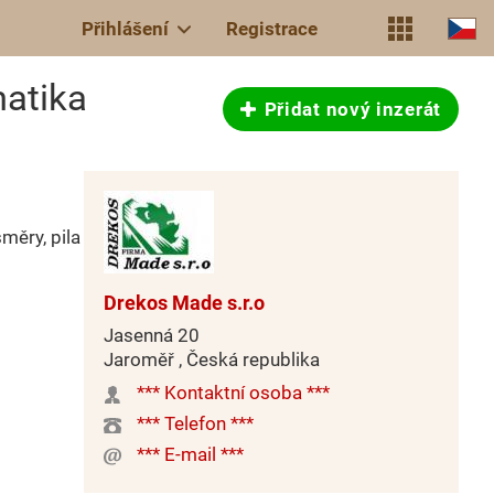
Přihlášení
Registrace
atika
Přidat nový inzerát
měry, pila
Drekos Made s.r.o
Jasenná 20
Jaroměř , Česká republika
*** Kontaktní osoba ***
*** Telefon ***
*** E-mail ***