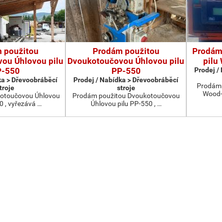
 použitou
Prodám použitou
Prodám
ou Úhlovou pilu
Dvoukotoučovou Úhlovou pilu
pilu
P-550
PP-550
Prodej /
ka > Dřevoobráběcí
Prodej / Nabídka > Dřevoobráběcí
Prodám 
troje
stroje
Wood-
otoučovou Úhlovou
Prodám použitou Dvoukotoučovou
0 , vyřezává …
Úhlovou pilu PP-550 , …