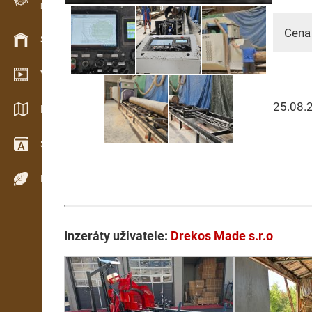
Evidence dřeva v terénu
Cena 
Skladové hospodářství
Video showroom
25.08.
Katalogy / Brožury
Slovník
Dřeviny
Inzeráty uživatele:
Drekos Made s.r.o