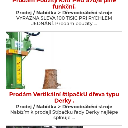
Prodám Použitý Katr PRU 570/8 plně
funkční.
Prodej / Nabídka > Dřevoobráběcí stroje
VÝRAZNÁ SLEVA 100 TISIC PŘI RYCHLÉM
JEDNÁNÍ. Prodám použitý …
Prodám Vertikální štípačkU dřeva typu
Derky .
Prodej / Nabídka > Dřevoobráběcí stroje
Nabízím k prodeji Štípačku řady Derky nejlépe
splňujě …