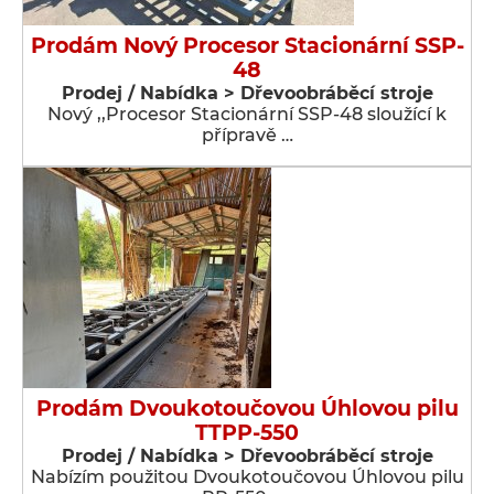
Prodám Nový Procesor Stacionární SSP-
48
Prodej / Nabídka > Dřevoobráběcí stroje
Nový ,,Procesor Stacionární SSP-48 sloužící k
přípravě …
Prodám Dvoukotoučovou Úhlovou pilu
TTPP-550
Prodej / Nabídka > Dřevoobráběcí stroje
Nabízím použitou Dvoukotoučovou Úhlovou pilu