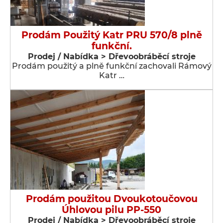
Prodám Použitý Katr PRU 570/8 plně
funkční.
Prodej / Nabídka > Dřevoobráběcí stroje
Prodám použitý a plně funkční zachovali Rámový
Katr …
Prodám použitou Dvoukotoučovou
Úhlovou pilu PP-550
Prodej / Nabídka > Dřevoobráběcí stroje