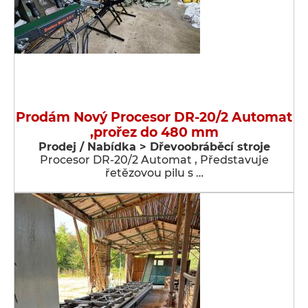
Prodám Nový Procesor DR-20/2 Automat
,prořez do 480 mm
Prodej / Nabídka > Dřevoobráběcí stroje
Procesor DR-20/2 Automat , Představuje
řetězovou pilu s …