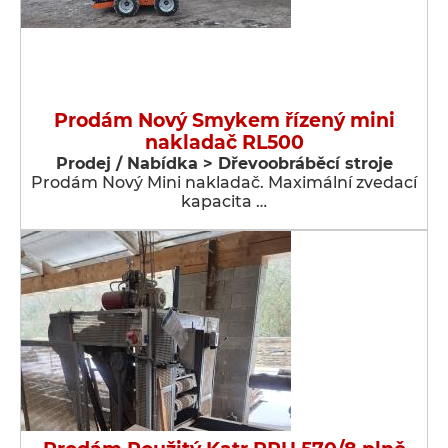
Prodám Nový Smykem řízený mini
nakladač RL500
Prodej / Nabídka > Dřevoobráběcí stroje
Prodám Nový Mini nakladač. Maximální zvedací
kapacita …