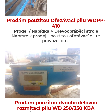
Prodám použitou Ořezávací pilu WDPP-
410
Prodej / Nabídka > Dřevoobráběcí stroje
Nabízím k prodeji , použitou ořezávací pilu z
provozu, po …
Prodám použitou dvouhřídelovou
rozmítací pilu WD 250/350 KBA