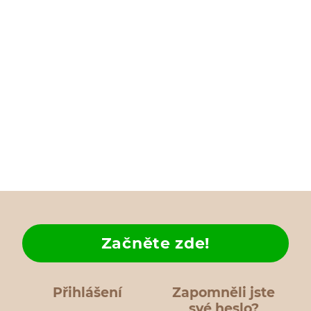
Začněte zde!
Přihlášení
Zapomněli jste
své heslo?