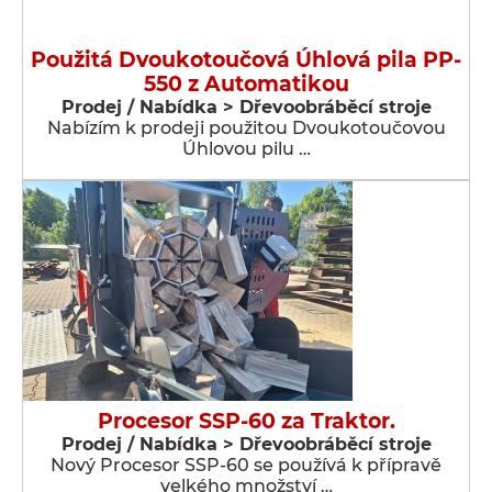
Použitá Dvoukotoučová Úhlová pila PP-
550 z Automatikou
Prodej / Nabídka > Dřevoobráběcí stroje
Nabízím k prodeji použitou Dvoukotoučovou
Úhlovou pilu …
Procesor SSP-60 za Traktor.
Prodej / Nabídka > Dřevoobráběcí stroje
Nový Procesor SSP-60 se používá k přípravě
velkého množství …