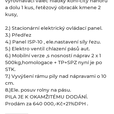
vyrovnávací válec hladký koni-city nahoru
a dolu 1 kus, řetězový obracák kmene 2
kusy,
2.) Stacionární elektrický ovládací panel.
3.) Předřez
4.) Panel ISP-10 , ele.nastavení síly řezu.
5.) Elektro ventil chlazení pásů aut.
6.) Mobilní verze ,s nosností náprav 2 x 1
500kg,homologace + TP+SPZ nyní je po
STK.
7.) Vyvýšení rámu pily nad nápravami o 10
cm.
8.)Ele. posuv rolny na pásu.
PILA JE K OKAMŽITÉMU DODÁNÍ.
Prodám za 640 000,-Kč+21%DPH .