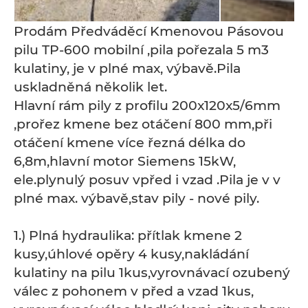
Prodám Předváděcí Kmenovou Pásovou
pilu TP-600 mobilní ,pila pořezala 5 m3
kulatiny, je v plné max, výbavě.Pila
uskladněná několik let.
Hlavní rám pily z profilu 200x120x5/6mm
,prořez kmene bez otáčení 800 mm,při
otáčení kmene více řezná délka do
6,8m,hlavní motor Siemens 15kW,
ele.plynulý posuv vpřed i vzad .Pila je v v
plné max. výbavě,stav pily - nové pily.
1.) Plná hydraulika: přítlak kmene 2
kusy,úhlové opěry 4 kusy,nakládání
kulatiny na pilu 1kus,vyrovnávací ozubený
válec z pohonem v před a vzad 1kus,