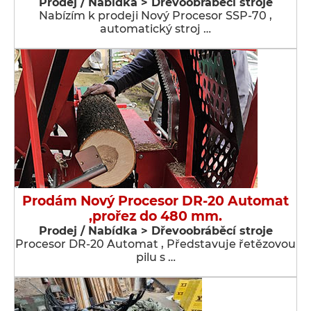
Prodej / Nabídka > Dřevoobráběcí stroje
Nabízím k prodeji Nový Procesor SSP-70 ,
automatický stroj …
Prodám Nový Procesor DR-20 Automat
,prořez do 480 mm.
Prodej / Nabídka > Dřevoobráběcí stroje
Procesor DR-20 Automat , Představuje řetězovou
pilu s …