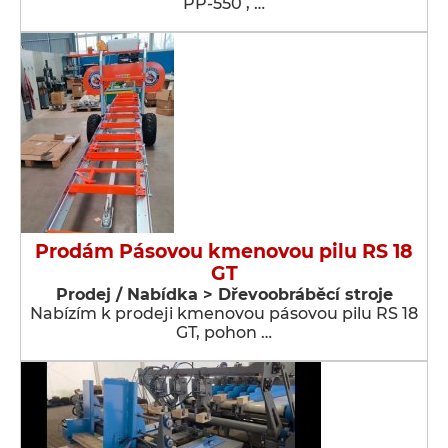
PP-550 , …
Prodám Pásovou kmenovou pilu RS 18
GT
Prodej / Nabídka > Dřevoobráběcí stroje
Nabízím k prodeji kmenovou pásovou pilu RS 18
GT, pohon …