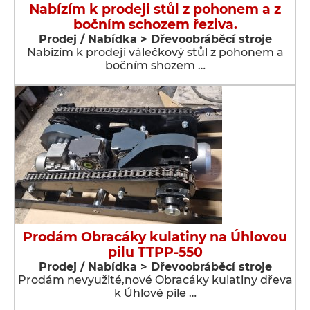
Nabízím k prodeji stůl z pohonem a z
bočním schozem řeziva.
Prodej / Nabídka > Dřevoobráběcí stroje
Nabízím k prodeji válečkový stůl z pohonem a
bočním shozem …
Prodám Obracáky kulatiny na Úhlovou
pilu TTPP-550
Prodej / Nabídka > Dřevoobráběcí stroje
Prodám nevyužité,nové Obracáky kulatiny dřeva
k Úhlové pile …