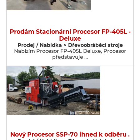
Prodám Stacionární Procesor FP-405L -
Deluxe
Prodej / Nabídka > Dřevoobráběcí stroje
Nabízím Procesor FP-405L Deluxe, Procesor
představuje …
Nový Procesor SSP-70 ihned k odběru .