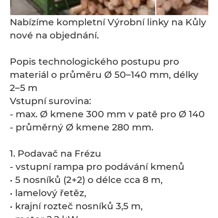
Nabízíme kompletní Výrobní linky na Kůly
nové na objednání.
Popis technologického postupu pro
materiál o průměru Ø 50–140 mm, délky
2–5 m
Vstupní surovina:
- max. Ø kmene 300 mm v patě pro Ø 140
- průměrný Ø kmene 280 mm.
1. Podavač na Frézu
- vstupní rampa pro podávání kmenů
• 5 nosníků (2+2) o délce cca 8 m,
• lamelový řetěz,
• krajní rozteč nosníků 3,5 m,