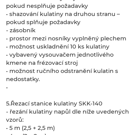
pokud nesplňuje požadavky
• shazování kulatiny na druhou stranu –
pokud splňuje požadavky
- zásobník
• prostor mezi nosníky vyplněný plechem
• možnost uskladnění 10 ks kulatiny
• vybavený vysouvačem jednotlivého
kmene na frézovací stroj
• možnost ručního odstranění kulatin s
nedostatky.
•
5.Řezací stanice kulatiny SKK-140
- řezání kulatiny napůl dle níže uvedených
vzorů:
• 5 m (2,5 + 2,5 m)