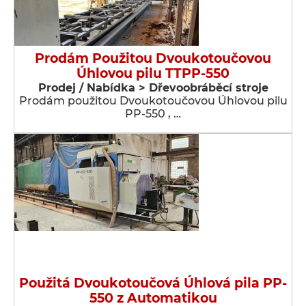
Prodám Použitou Dvoukotoučovou
Úhlovou pilu TTPP-550
Prodej / Nabídka > Dřevoobráběcí stroje
Prodám použitou Dvoukotoučovou Úhlovou pilu
PP-550 , …
Použitá Dvoukotoučová Úhlová pila PP-
550 z Automatikou