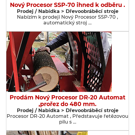
Nový Procesor SSP-70 ihned k odběru .
Prodej / Nabídka > Dřevoobráběcí stroje
Nabízím k prodeji Nový Procesor SSP-70 ,
automatický stroj …
Prodám Nový Procesor DR-20 Automat
,prořez do 480 mm.
Prodej / Nabídka > Dřevoobráběcí stroje
Procesor DR-20 Automat , Představuje řetězovou
pilu s …