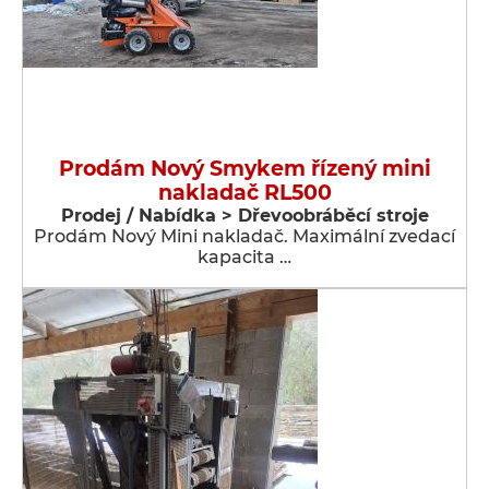
Prodám Nový Smykem řízený mini
nakladač RL500
Prodej / Nabídka > Dřevoobráběcí stroje
Prodám Nový Mini nakladač. Maximální zvedací
kapacita …