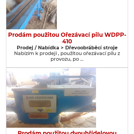
Prodám použitou Ořezávací pilu WDPP-
410
Prodej / Nabídka > Dřevoobráběcí stroje
Nabízím k prodeji , použitou ořezávací pilu z
provozu, po …
Prodám použitou dvouhřídelovou