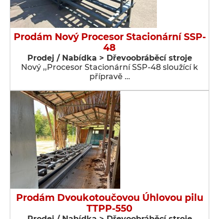
Prodám Nový Procesor Stacionární SSP-
48
Prodej / Nabídka > Dřevoobráběcí stroje
Nový ,,Procesor Stacionární SSP-48 sloužící k
přípravě …
Prodám Dvoukotoučovou Úhlovou pilu
TTPP-550
Prodej / Nabídka > Dřevoobráběcí stroje