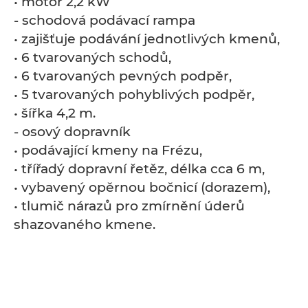
• motor 2,2 kW
- schodová podávací rampa
• zajišťuje podávání jednotlivých kmenů,
• 6 tvarovaných schodů,
• 6 tvarovaných pevných podpěr,
• 5 tvarovaných pohyblivých podpěr,
• šířka 4,2 m.
- osový dopravník
• podávající kmeny na Frézu,
• třířadý dopravní řetěz, délka cca 6 m,
• vybavený opěrnou bočnicí (dorazem),
• tlumič nárazů pro zmírnění úderů
shazovaného kmene.