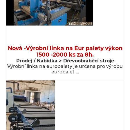
Nová -Výrobní linka na Eur palety výkon
1500 -2000 ks za 8h.
Prodej / Nabídka > Dřevoobráběcí stroje
Výrobní linka na europalety je určena pro výrobu
europalet …