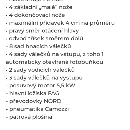
• 4 základní „malé“ nože
• 4 dokončovací nože
• maximální přídavek 4 cm na průměru
• pravý směr otáčení hlavy
• odvod třísek směrem dolů
- 8 sad hnacích válečků
• 4 sady válečků na vstupu, z toho 1
automaticky otevíraná fotobuňkou
• 2 sady vodicích válečků
• 3 sady válečků na výstupu
- posuvový motor 5,5 kW
- hlavní ložiska FAG
- převodovky NORD
- pneumatika Camozzi
- patrová plošina