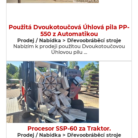
Použitá Dvoukotoučová Úhlová pila PP-
550 z Automatikou
Prodej / Nabídka > Dřevoobráběcí stroje
Nabízím k prodeji použitou Dvoukotoučovou
Úhlovou pilu …
Procesor SSP-60 za Traktor.
Prodej / Nabídka > Dřevoobráběcí stroje