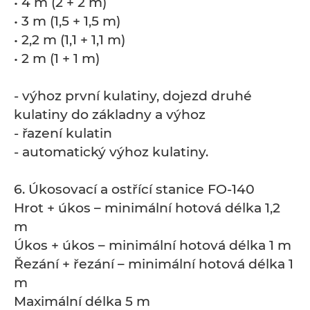
• 4 m (2 + 2 m)
• 3 m (1,5 + 1,5 m)
• 2,2 m (1,1 + 1,1 m)
• 2 m (1 + 1 m)
- výhoz první kulatiny, dojezd druhé
kulatiny do základny a výhoz
- řazení kulatin
- automatický výhoz kulatiny.
6. Úkosovací a ostřící stanice FO-140
Hrot + úkos – minimální hotová délka 1,2
m
Úkos + úkos – minimální hotová délka 1 m
Řezání + řezání – minimální hotová délka 1
m
Maximální délka 5 m