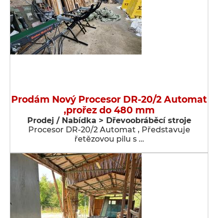
Prodám Nový Procesor DR-20/2 Automat
,prořez do 480 mm
Prodej / Nabídka > Dřevoobráběcí stroje
Procesor DR-20/2 Automat , Představuje
řetězovou pilu s …