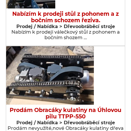
Nabízím k prodeji stůl z pohonem a z
bočním schozem řeziva.
Prodej / Nabídka > Dřevoobráběcí stroje
Nabízím k prodeji válečkový stůl z pohonem a
bočním shozem …
Prodám Obracáky kulatiny na Úhlovou
pilu TTPP-550
Prodej / Nabídka > Dřevoobráběcí stroje
Prodám nevyužité,nové Obracáky kulatiny dřeva