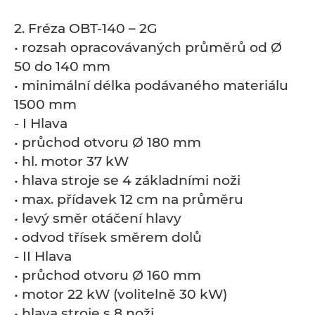
2. Fréza OBT-140 – 2G
• rozsah opracovávaných průměrů od Ø
50 do 140 mm
• minimální délka podávaného materiálu
1500 mm
- I Hlava
• průchod otvoru Ø 180 mm
• hl. motor 37 kW
• hlava stroje se 4 základními noži
• max. přídavek 12 cm na průměru
• levý směr otáčení hlavy
• odvod třísek směrem dolů
- II Hlava
• průchod otvoru Ø 160 mm
• motor 22 kW (volitelně 30 kW)
• hlava stroje s 8 noži