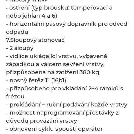
• ostření (typ brousku: temperovací a
nebo jehlan 4 a 6)
- horizontální pásový dopravník pro odvod
odpadu
7.Sloupový stohovač
- 2 sloupy
- vidlice ukládající vrstvu, vybavená
západkou a válcem sevření vrstvy,
přizpůsobena na zatížení 380 kg
- nosný řetěz 1” (16b1)
- přizpůsobeno pro vkládání 2–4 rámků s
frézou
- prokládání – ruční podávání každé vrstvy
- možnost naprogramování přestávky z
důvodu provázání vrstvy
- obnovení cyklu spouští operátor