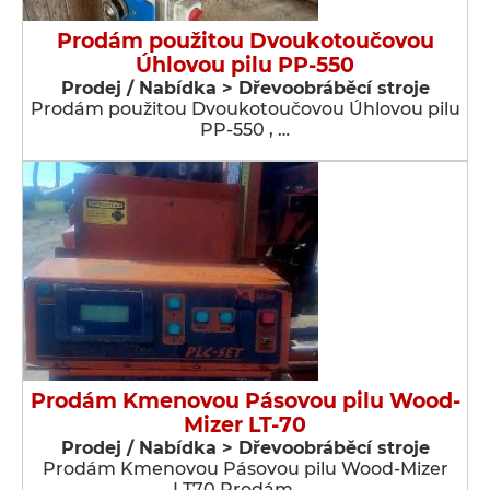
Prodám použitou Dvoukotoučovou
Úhlovou pilu PP-550
Prodej / Nabídka > Dřevoobráběcí stroje
Prodám použitou Dvoukotoučovou Úhlovou pilu
PP-550 , …
Prodám Kmenovou Pásovou pilu Wood-
Mizer LT-70
Prodej / Nabídka > Dřevoobráběcí stroje
Prodám Kmenovou Pásovou pilu Wood-Mizer
LT70 Prodám,, …