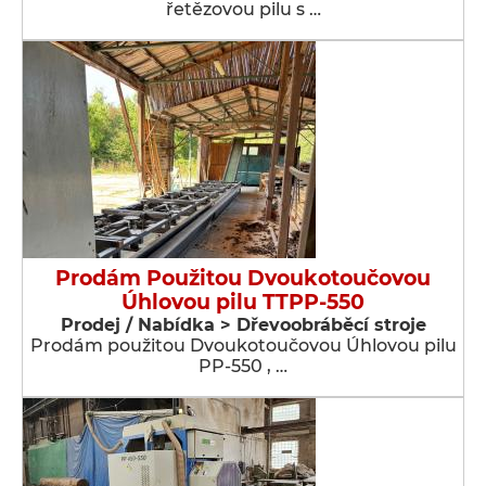
řetězovou pilu s …
Prodám Použitou Dvoukotoučovou
Úhlovou pilu TTPP-550
Prodej / Nabídka > Dřevoobráběcí stroje
Prodám použitou Dvoukotoučovou Úhlovou pilu
PP-550 , …