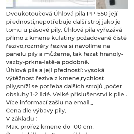
Dvoukotoučová Úhlová pila PP-550 její
přednosti,nepotřebuje další stroj jako je
tomu u pásové pily. Úhlová pila vyřezává
přímo z kmene kulatiny požadované čisté
řezivo,rozměry řeziva si navolíme na
panelu pily a můžeme, tak řezat hranoly-
vazby-prkna-latě-a podobně.
Úhlová pila a její předností: vysoká
výtěžnost řeziva z kmene,rychlost
pily,sníží se potřeba dalších strojů ,počet
obsluhy 1-2 lidé. Velké příslušenství k pile .
Více informací zašlu na email,,,
Cena dle výbavy pily,
V základu :
Max. prořez kmene do 100 cm.