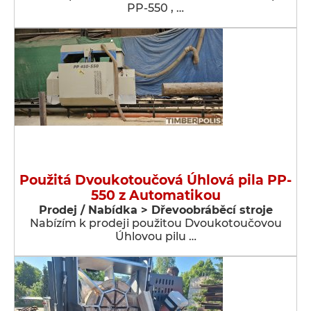
PP-550 , …
Použitá Dvoukotoučová Úhlová pila PP-
550 z Automatikou
Prodej / Nabídka > Dřevoobráběcí stroje
Nabízím k prodeji použitou Dvoukotoučovou
Úhlovou pilu …