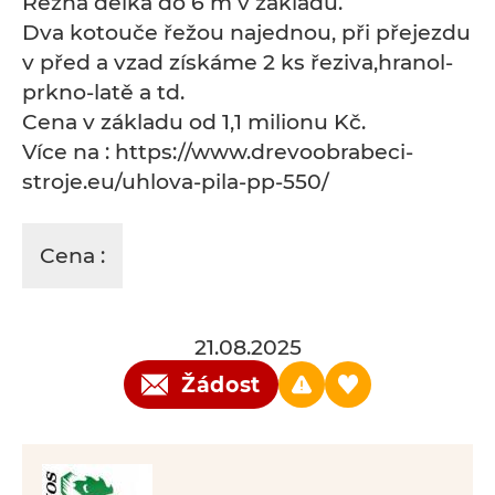
Řezná délka do 6 m v základu.
Dva kotouče řežou najednou, při přejezdu
v před a vzad získáme 2 ks řeziva,hranol-
prkno-latě a td.
Cena v základu od 1,1 milionu Kč.
Více na : https://www.drevoobrabeci-
stroje.eu/uhlova-pila-pp-550/
Cena :
21.08.2025
Žádost