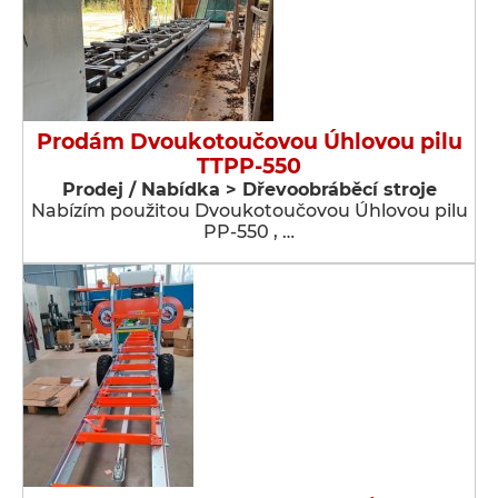
Prodám Dvoukotoučovou Úhlovou pilu
TTPP-550
Prodej / Nabídka > Dřevoobráběcí stroje
Nabízím použitou Dvoukotoučovou Úhlovou pilu
PP-550 , …