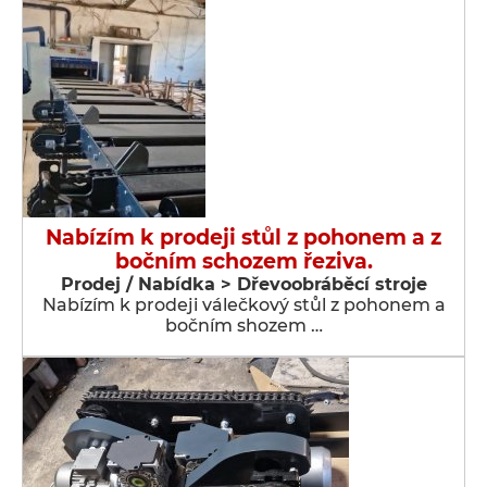
Nabízím k prodeji stůl z pohonem a z
bočním schozem řeziva.
Prodej / Nabídka > Dřevoobráběcí stroje
Nabízím k prodeji válečkový stůl z pohonem a
bočním shozem …