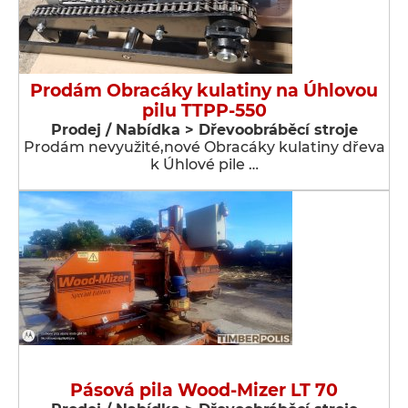
Prodám Obracáky kulatiny na Úhlovou
pilu TTPP-550
Prodej / Nabídka > Dřevoobráběcí stroje
Prodám nevyužité,nové Obracáky kulatiny dřeva
k Úhlové pile …
Pásová pila Wood-Mizer LT 70