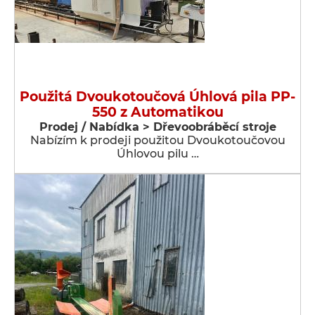
Použitá Dvoukotoučová Úhlová pila PP-
550 z Automatikou
Prodej / Nabídka > Dřevoobráběcí stroje
Nabízím k prodeji použitou Dvoukotoučovou
Úhlovou pilu …