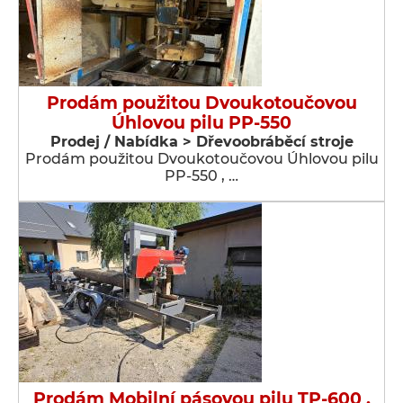
Prodám použitou Dvoukotoučovou
Úhlovou pilu PP-550
Prodej / Nabídka > Dřevoobráběcí stroje
Prodám použitou Dvoukotoučovou Úhlovou pilu
PP-550 , …
Prodám Mobilní pásovou pilu TP-600 ,