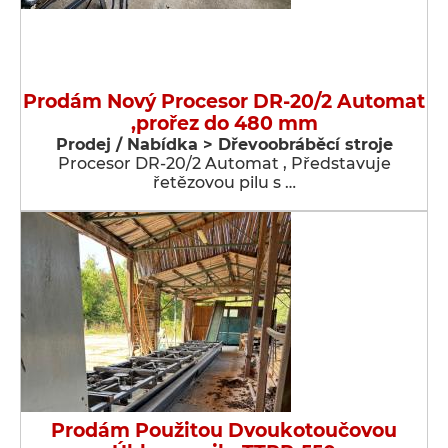
Prodám Nový Procesor DR-20/2 Automat
,prořez do 480 mm
Prodej / Nabídka > Dřevoobráběcí stroje
Procesor DR-20/2 Automat , Představuje
řetězovou pilu s …
Prodám Použitou Dvoukotoučovou