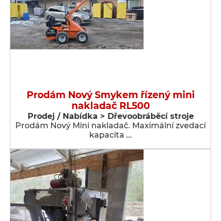
Prodám Nový Smykem řízený mini
nakladač RL500
Prodej / Nabídka > Dřevoobráběcí stroje
Prodám Nový Mini nakladač. Maximální zvedací
kapacita …