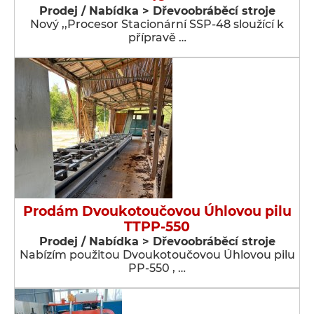
Prodej / Nabídka > Dřevoobráběcí stroje
Nový ,,Procesor Stacionární SSP-48 sloužící k
přípravě …
Prodám Dvoukotoučovou Úhlovou pilu
TTPP-550
Prodej / Nabídka > Dřevoobráběcí stroje
Nabízím použitou Dvoukotoučovou Úhlovou pilu
PP-550 , …