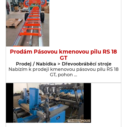
Prodám Pásovou kmenovou pilu RS 18
GT
Prodej / Nabídka > Dřevoobráběcí stroje
Nabízím k prodeji kmenovou pásovou pilu RS 18
GT, pohon …