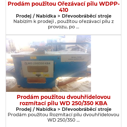
Prodám použitou Ořezávací pilu WDPP-
410
Prodej / Nabídka > Dřevoobráběcí stroje
Nabízím k prodeji , použitou ořezávací pilu z
provozu, po …
Prodám použitou dvouhřídelovou
rozmítací pilu WD 250/350 KBA
Prodej / Nabídka > Dřevoobráběcí stroje
Prodám použitou Rozmítací pilu dvouhřídelovou
WD 250/350 …