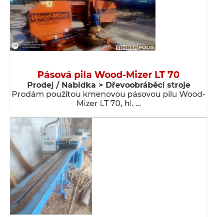
Pásová pila Wood-Mizer LT 70
Prodej / Nabídka > Dřevoobráběcí stroje
Prodám použitou kmenovou pásovou pilu Wood-
Mizer LT 70, hl. …