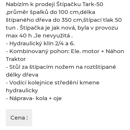
Nabízím k prodeji Štípačku Tark-50
,průměr špalků do 100 cm,délka
štípaného dřeva do 350 cm,štípací tlak 50
tun . Štípačka je jak nová, byla v provozu
max 40 h .Je nevyužitá .
- Hydraulický klín 2/4 a 6.
- Kombinovaný pohon: Ele. motor + Náhon
Traktor
- Stůl za štípacím nožem na roztštipané
délky dřeva
- Vodící kolejnice středění kmene
hydraulicky
- Náprava- kola + oje
Cena :