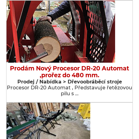
Prodám Nový Procesor DR-20 Automat
,prořez do 480 mm.
Prodej / Nabídka > Dřevoobráběcí stroje
Procesor DR-20 Automat , Představuje řetězovou
pilu s …