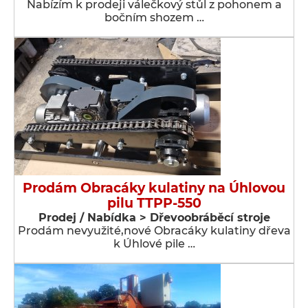
Nabízím k prodeji válečkový stůl z pohonem a
bočním shozem …
Prodám Obracáky kulatiny na Úhlovou
pilu TTPP-550
Prodej / Nabídka > Dřevoobráběcí stroje
Prodám nevyužité,nové Obracáky kulatiny dřeva
k Úhlové pile …