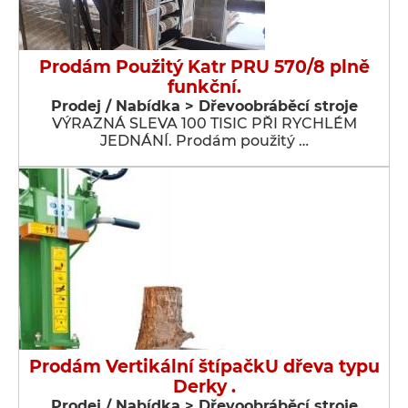
Prodám Použitý Katr PRU 570/8 plně
funkční.
Prodej / Nabídka > Dřevoobráběcí stroje
VÝRAZNÁ SLEVA 100 TISIC PŘI RYCHLÉM
JEDNÁNÍ. Prodám použitý …
Prodám Vertikální štípačkU dřeva typu
Derky .
Prodej / Nabídka > Dřevoobráběcí stroje