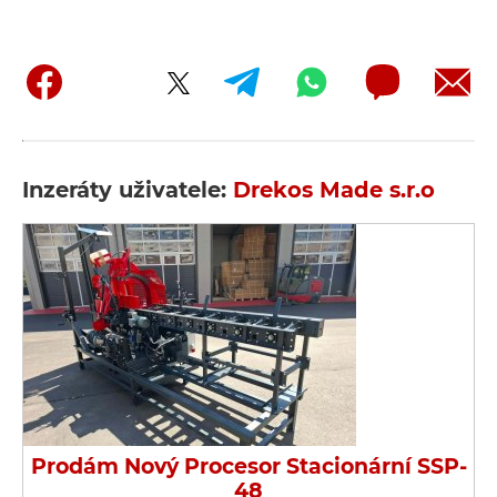
Inzeráty uživatele:
Drekos Made s.r.o
Prodám Nový Procesor Stacionární SSP-
48