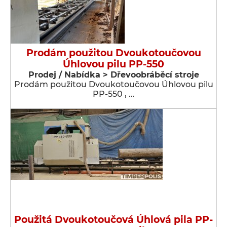
Prodám použitou Dvoukotoučovou
Úhlovou pilu PP-550
Prodej / Nabídka > Dřevoobráběcí stroje
Prodám použitou Dvoukotoučovou Úhlovou pilu
PP-550 , …
Použitá Dvoukotoučová Úhlová pila PP-