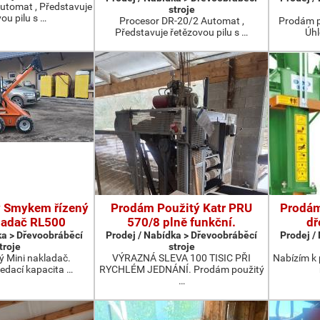
utomat , Představuje
stroje
ou pilu s …
Procesor DR-20/2 Automat ,
Prodám p
Představuje řetězovou pilu s …
Úhl
 Smykem řízený
Prodám Použitý Katr PRU
Prodám
ladač RL500
570/8 plně funkční.
dř
ka > Dřevoobráběcí
Prodej / Nabídka > Dřevoobráběcí
Prodej /
troje
stroje
 Mini nakladač.
VÝRAZNÁ SLEVA 100 TISIC PŘI
Nabízím k 
edací kapacita …
RYCHLÉM JEDNÁNÍ. Prodám použitý
…