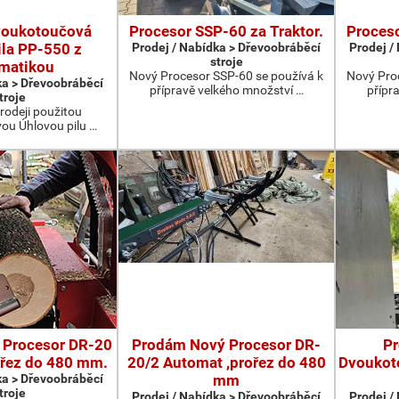
voukotoučová
Procesor SSP-60 za Traktor.
Proceso
ila PP-550 z
Prodej / Nabídka > Dřevoobráběcí
Prodej /
stroje
matikou
Nový Procesor SSP-60 se používá k
Nový Pro
ka > Dřevoobráběcí
přípravě velkého množství …
přípr
troje
rodeji použitou
u Úhlovou pilu …
 Procesor DR-20
Prodám Nový Procesor DR-
P
ořez do 480 mm.
20/2 Automat ,prořez do 480
Dvoukot
ka > Dřevoobráběcí
mm
troje
Prodej / Nabídka > Dřevoobráběcí
Prodej /