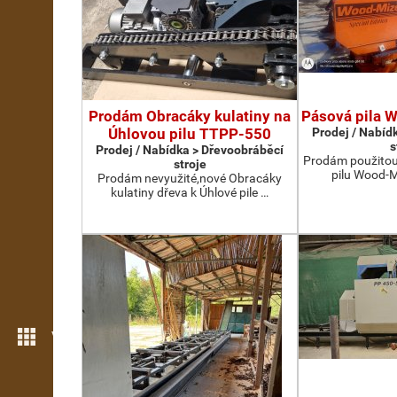
Prodám Obracáky kulatiny na
Pásová pila 
Úhlovou pilu TTPP-550
Prodej / Nabíd
s
Prodej / Nabídka > Dřevoobráběcí
Prodám použito
stroje
pilu Wood-Mi
Prodám nevyužité,nové Obracáky
kulatiny dřeva k Úhlové pile …
Více možností