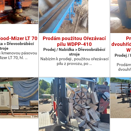
Wood-Mizer LT 70
Prodám použitou Ořezávací
P
ka > Dřevoobráběcí
pilu WDPP-410
dvouhříd
troje
Prodej / Nabídka > Dřevoobráběcí
W
u kmenovou pásovou
stroje
Prodej /
zer LT 70, hl. …
Nabízím k prodeji , použitou ořezávací
pilu z provozu, po …
Prodám 
dvouhř