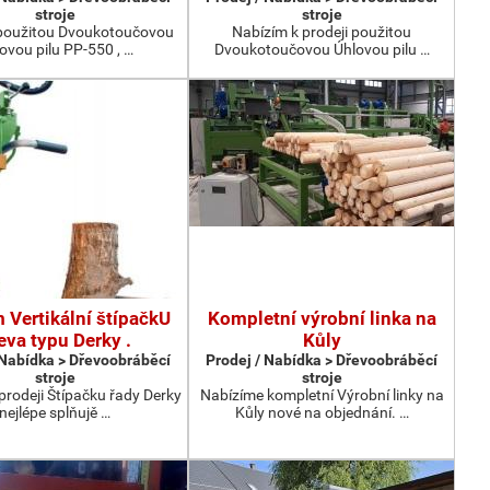
stroje
stroje
oužitou Dvoukotoučovou
Nabízím k prodeji použitou
ovou pilu PP-550 , …
Dvoukotoučovou Úhlovou pilu …
 Vertikální štípačkU
Kompletní výrobní linka na
eva typu Derky .
Kůly
 Nabídka > Dřevoobráběcí
Prodej / Nabídka > Dřevoobráběcí
stroje
stroje
prodeji Štípačku řady Derky
Nabízíme kompletní Výrobní linky na
nejlépe splňujě …
Kůly nové na objednání. …