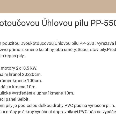
otoučovou Úhlovou pilu PP-55
 použitou Dvoukotoučovou Úhlovou pilu PP-550 , vyřezává 
ezivo přímo z kmene kulatiny, oba směry, Super stav pily.Př
n repas pily .
í motory 2x18,5 kW.
mální hranol 20x20cm.
Průměr kmene 100cm.
á délka kmene 10m.
ulické vystředění a upnutí kmene 10m.
ací panel Selbit.
em pily je pod celou délkou dráhy PVC pás na vynášení pilin.
nci dráhy je šikmý vynášecí dopravníkoví PVC pás na vynášení