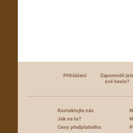
Přihlášení
Zapomněli jst
své heslo?
Kontaktujte nás
N
Jak na to?
N
Ceny předplatného
P