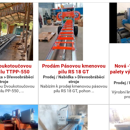
oukotoučovou
Prodám Pásovou kmenovou
Nová -
ilu TTPP-550
pilu RS 18 GT
palety v
ka > Dřevoobráběcí
Prodej / Nabídka > Dřevoobráběcí
troje
stroje
Prodej /
ou Dvoukotoučovou
Nabízím k prodeji kmenovou pásovou
ilu PP-550 , …
pilu RS 18 GT, pohon …
Výrobní li
pro