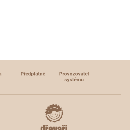
a
Předplatné
Provozovatel
systému