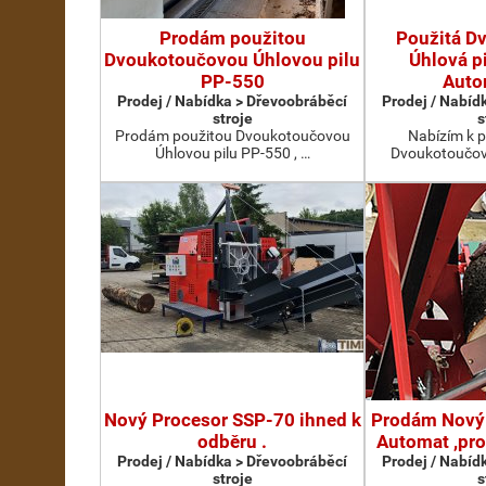
Prodám použitou
Použitá D
Dvoukotoučovou Úhlovou pilu
Úhlová p
PP-550
Auto
Prodej / Nabídka > Dřevoobráběcí
Prodej / Nabíd
stroje
s
Prodám použitou Dvoukotoučovou
Nabízím k p
Úhlovou pilu PP-550 , …
Dvoukotoučovo
Nový Procesor SSP-70 ihned k
Prodám Nový
odběru .
Automat ,pr
Prodej / Nabídka > Dřevoobráběcí
Prodej / Nabíd
stroje
s