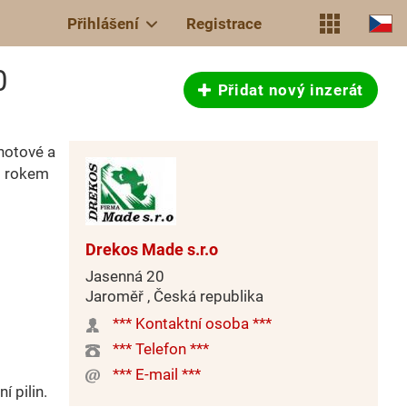
Přihlášení
Registrace
0
Přidat nový inzerát
hotové a
ed rokem
Drekos Made s.r.o
Jasenná 20
Jaroměř , Česká republika
*** Kontaktní osoba ***
*** Telefon ***
*** E-mail ***
 pilin.