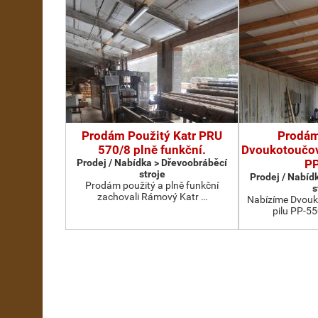
Prodám Použitý Katr PRU
Prodám
570/8 plně funkční.
Dvoukotoučov
Prodej / Nabídka > Dřevoobráběcí
P
stroje
Prodej / Nabíd
Prodám použitý a plně funkční
s
zachovali Rámový Katr …
Nabízíme Dvouk
pilu PP-55