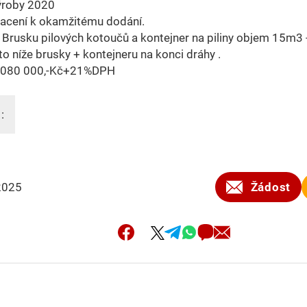
ýroby 2020
lacení k okamžitému dodání.
Brusku pilových kotoučů a kontejner na piliny objem 15m3
oto níže brusky + kontejneru na konci dráhy .
 080 000,-Kč+21%DPH
:
2025
Žádost