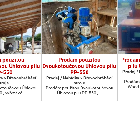
 použitou
Prodám použitou
Prodám
ou Úhlovou pilu
Dvoukotoučovou Úhlovou pilu
pilu
P-550
PP-550
Prodej /
ka > Dřevoobráběcí
Prodej / Nabídka > Dřevoobráběcí
Prodám 
troje
stroje
Wood-
otoučovou Úhlovou
Prodám použitou Dvoukotoučovou
0 , vyřezává …
Úhlovou pilu PP-550 , …