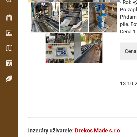
- Rok v
Evidence dřeva v terénu
Po zap
Přidám 
Skladové hospodářství
pile. F
Cena 1
Video showroom
Katalogy / Brožury
Cena 
Slovník
Dřeviny
13.10.
Inzeráty uživatele:
Drekos Made s.r.o