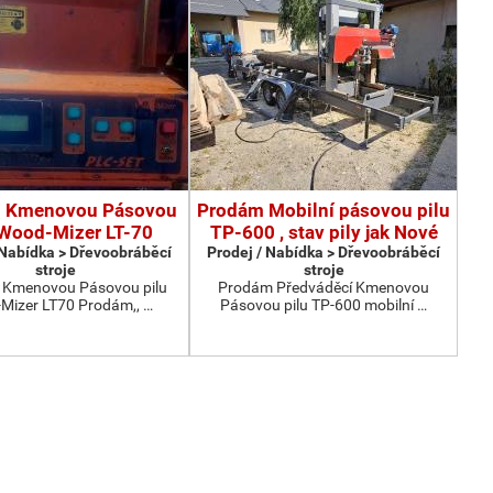
 Kmenovou Pásovou
Prodám Mobilní pásovou pilu
 Wood-Mizer LT-70
TP-600 , stav pily jak Nové
 Nabídka > Dřevoobráběcí
Prodej / Nabídka > Dřevoobráběcí
stroje
stroje
Kmenovou Pásovou pilu
Prodám Předváděcí Kmenovou
Mizer LT70 Prodám,, …
Pásovou pilu TP-600 mobilní …