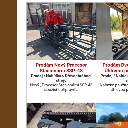
Prodám Nový Procesor
Prodám Dv
Stacionární SSP-48
Úhlovou p
Prodej / Nabídka > Dřevoobráběcí
Prodej / Nabíd
stroje
s
Nový ,,Procesor Stacionární SSP-48
Nabízím použit
sloužící k přípravě …
Úhlovou p