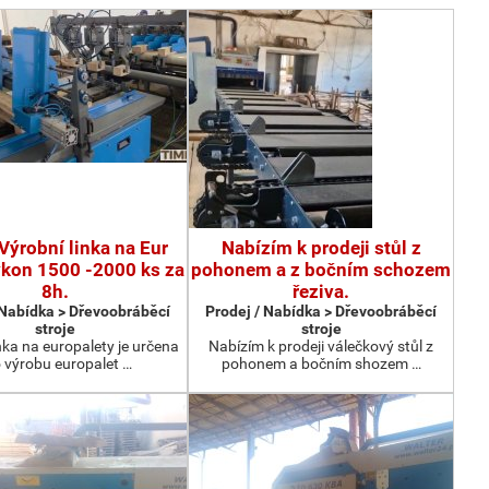
Výrobní linka na Eur
Nabízím k prodeji stůl z
ýkon 1500 -2000 ks za
pohonem a z bočním schozem
8h.
řeziva.
 Nabídka > Dřevoobráběcí
Prodej / Nabídka > Dřevoobráběcí
stroje
stroje
nka na europalety je určena
Nabízím k prodeji válečkový stůl z
 výrobu europalet …
pohonem a bočním shozem …