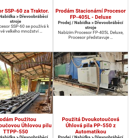
r SSP-60 za Traktor.
Prodám Stacionární Procesor
 Nabídka > Dřevoobráběcí
FP-405L - Deluxe
stroje
Prodej / Nabídka > Dřevoobráběcí
cesor SSP-60 se používá k
stroje
avě velkého množství …
Nabízím Procesor FP-405L Deluxe,
Procesor představuje …
rodám Použitou
Použitá Dvoukotoučová
oučovou Úhlovou pilu
Úhlová pila PP-550 z
TTPP-550
Automatikou
 Nabídka > Dřevoobráběcí
Prodej / Nabídka > Dřevoobráběcí