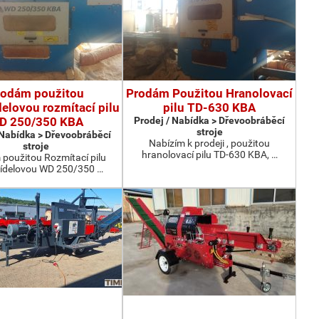
rodám použitou
Prodám Použitou Hranolovací
elovou rozmítací pilu
pilu TD-630 KBA
D 250/350 KBA
Prodej / Nabídka > Dřevoobráběcí
stroje
 Nabídka > Dřevoobráběcí
Nabízím k prodeji , použitou
stroje
hranolovací pilu TD-630 KBA, …
použitou Rozmítací pilu
ídelovou WD 250/350 …