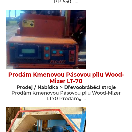
PP-550 , …
Prodám Kmenovou Pásovou pilu Wood-
Mizer LT-70
Prodej / Nabídka > Dřevoobráběcí stroje
Prodám Kmenovou Pásovou pilu Wood-Mizer
LT70 Prodám,, …