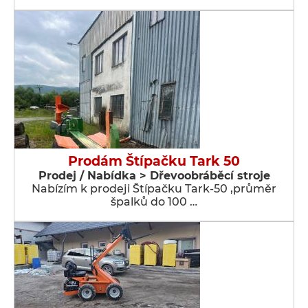
Prodám Štípačku Tark 50
Prodej / Nabídka > Dřevoobráběcí stroje
Nabízím k prodeji Štípačku Tark-50 ,průměr
špalků do 100 …