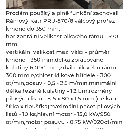
Prodám použitý a plně funkční zachovali
Rámový Katr PRU-570/8 válcový prořez
kmene do 350 mm,
horizontální velikost pilového rámu - 570
mm,
vertikální velikost mezi válci - průměr
kmene - 350 mm,délka zpracované
kulatiny 6 000 mm,zdvih pilového rámu -
300 mm,rychlost klikové hřídele - 300
ot/min,posuv - 0,5 - 2,5 m/min,minimální
délka řezané kulatiny - 1,2 bm,rozměry
pilových listů - 815 x 80 x 1,5 mm (délka x
šířka x tloušťka)maximální počet pilových
listů - 10 ks,hlavní motor - 15,0 kW/950
ot/min,motor posuvu - 0,75 kW/920ot/min