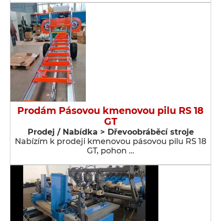
Prodám Pásovou kmenovou pilu RS 18
GT
Prodej / Nabídka > Dřevoobráběcí stroje
Nabízím k prodeji kmenovou pásovou pilu RS 18
GT, pohon …