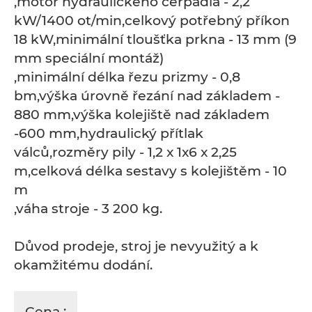
,motor hydraulického čerpadla - 2,2
kW/1400 ot/min,celkový potřebný příkon
18 kW,minimální tloušťka prkna - 13 mm (9
mm speciální montáž)
,minimální délka řezu prizmy - 0,8
bm,výška úrovně řezání nad základem -
880 mm,výška kolejiště nad základem
-600 mm,hydraulický přítlak
válců,rozměry pily - 1,2 x 1x6 x 2,25
m,celková délka sestavy s kolejištěm - 10
m
,váha stroje - 3 200 kg.
Důvod prodeje, stroj je nevyužitý a k
okamžitému dodání.
Cena :