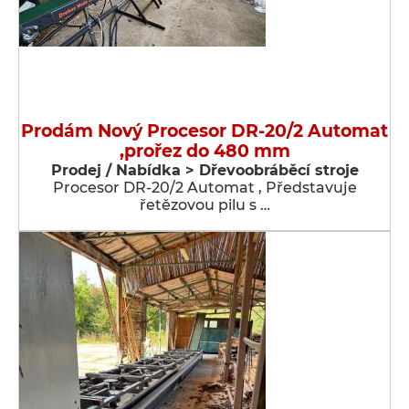
Prodám Nový Procesor DR-20/2 Automat
,prořez do 480 mm
Prodej / Nabídka > Dřevoobráběcí stroje
Procesor DR-20/2 Automat , Představuje
řetězovou pilu s …