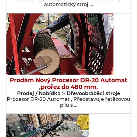
automatický stroj …
Prodám Nový Procesor DR-20 Automat
,prořez do 480 mm.
Prodej / Nabídka > Dřevoobráběcí stroje
Procesor DR-20 Automat , Představuje řetězovou
pilu s …