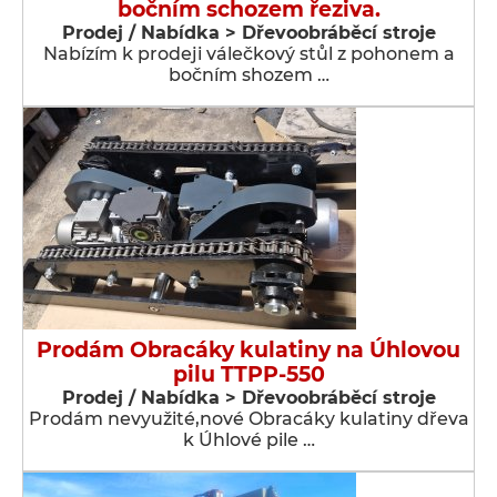
bočním schozem řeziva.
Prodej / Nabídka > Dřevoobráběcí stroje
Nabízím k prodeji válečkový stůl z pohonem a
bočním shozem …
Prodám Obracáky kulatiny na Úhlovou
pilu TTPP-550
Prodej / Nabídka > Dřevoobráběcí stroje
Prodám nevyužité,nové Obracáky kulatiny dřeva
k Úhlové pile …