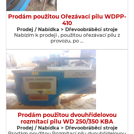
Prodám použitou Ořezávací pilu WDPP-
410
Prodej / Nabídka > Dřevoobráběcí stroje
Nabízím k prodeji , použitou ořezávací pilu z
provozu, po …
Prodám použitou dvouhřídelovou
rozmítací pilu WD 250/350 KBA
Prodej / Nabídka > Dřevoobráběcí stroje
Prodám použitou Rozmítací pilu dvouhřídelovou