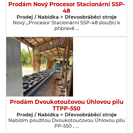
Prodám Nový Procesor Stacionární SSP-
48
Prodej / Nabídka > Dřevoobráběcí stroje
Nový ,,Procesor Stacionární SSP-48 sloužící k
přípravě …
Prodám Dvoukotoučovou Úhlovou pilu
TTPP-550
Prodej / Nabídka > Dřevoobráběcí stroje
Nabízím použitou Dvoukotoučovou Úhlovou pilu
PP-550 , …