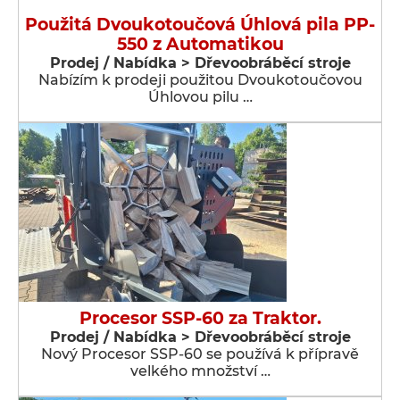
Použitá Dvoukotoučová Úhlová pila PP-
550 z Automatikou
Prodej / Nabídka > Dřevoobráběcí stroje
Nabízím k prodeji použitou Dvoukotoučovou
Úhlovou pilu …
Procesor SSP-60 za Traktor.
Prodej / Nabídka > Dřevoobráběcí stroje
Nový Procesor SSP-60 se používá k přípravě
velkého množství …