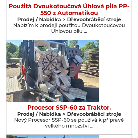
Použitá Dvoukotoučová Úhlová pila PP-
550 z Automatikou
Prodej / Nabídka > Dřevoobráběcí stroje
Nabízím k prodeji použitou Dvoukotoučovou
Úhlovou pilu …
Procesor SSP-60 za Traktor.
Prodej / Nabídka > Dřevoobráběcí stroje
Nový Procesor SSP-60 se používá k přípravě
velkého množství …