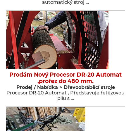
automatický stroj …
Prodám Nový Procesor DR-20 Automat
,prořez do 480 mm.
Prodej / Nabídka > Dřevoobráběcí stroje
Procesor DR-20 Automat , Představuje řetězovou
pilu s …