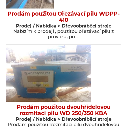
Prodám použitou Ořezávací pilu WDPP-
410
Prodej / Nabídka > Dřevoobráběcí stroje
Nabízím k prodeji , použitou ořezávací pilu z
provozu, po …
Prodám použitou dvouhřídelovou
rozmítací pilu WD 250/350 KBA
Prodej / Nabídka > Dřevoobráběcí stroje
Prodám použitou Rozmítací pilu dvouhřídelovou