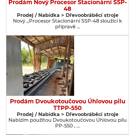
Prodám Nový Procesor Stacionární SSP-
48
Prodej / Nabídka > Dřevoobráběcí stroje
Nový ,,Procesor Stacionární SSP-48 sloužící k
přípravě …
Prodám Dvoukotoučovou Úhlovou pilu
TTPP-550
Prodej / Nabídka > Dřevoobráběcí stroje
Nabízím použitou Dvoukotoučovou Úhlovou pilu
PP-550 , …