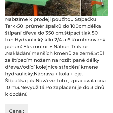
Nabízíme k prodeji použitou Štípačku
Tark-50 ,průměr špalků do 100cm,délka
štípaní dřeva do 350 cm,štípací tlak 50
tun.Hydraulický klín 2/4 a 6.Kombinovaný
pohon: Ele. motor + Náhon Traktor
.Nakládání menších kmenů ze země.Stůl
za štípacím nožem na rozštipané délky
dřeva.Vodící kolejnice středění kmene
hydraulicky.Náprava + kola + oje.
Štípačka jak Nová viz foto , zpracovala cca
10 m3.Nevyužitá.Po zaplacení je do 3 dnů
k dodání.
Cena :