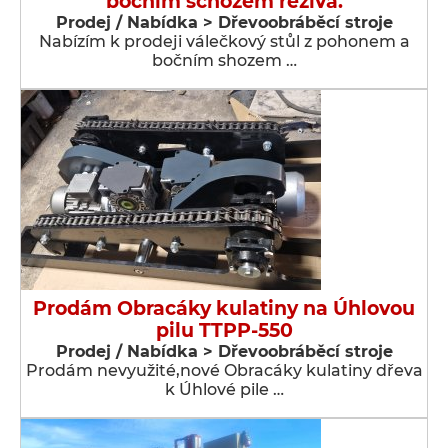
bočním schozem řeziva.
Prodej / Nabídka > Dřevoobráběcí stroje
Nabízím k prodeji válečkový stůl z pohonem a
bočním shozem …
Prodám Obracáky kulatiny na Úhlovou
pilu TTPP-550
Prodej / Nabídka > Dřevoobráběcí stroje
Prodám nevyužité,nové Obracáky kulatiny dřeva
k Úhlové pile …