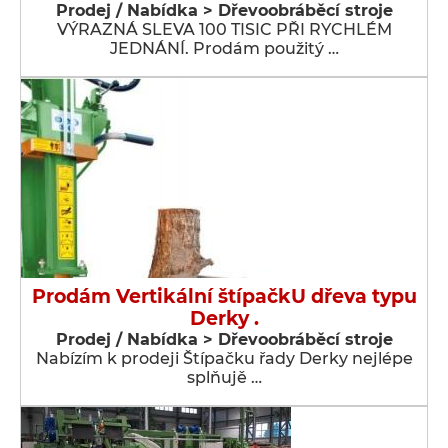
Prodej / Nabídka > Dřevoobráběcí stroje
VÝRAZNÁ SLEVA 100 TISIC PŘI RYCHLÉM
JEDNÁNÍ. Prodám použitý …
Prodám Vertikální štípačkU dřeva typu
Derky .
Prodej / Nabídka > Dřevoobráběcí stroje
Nabízím k prodeji Štípačku řady Derky nejlépe
splňujě …