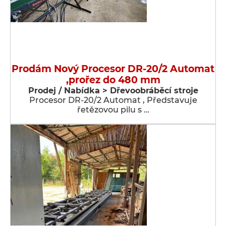
Prodám Nový Procesor DR-20/2 Automat
,prořez do 480 mm
Prodej / Nabídka > Dřevoobráběcí stroje
Procesor DR-20/2 Automat , Představuje
řetězovou pilu s …