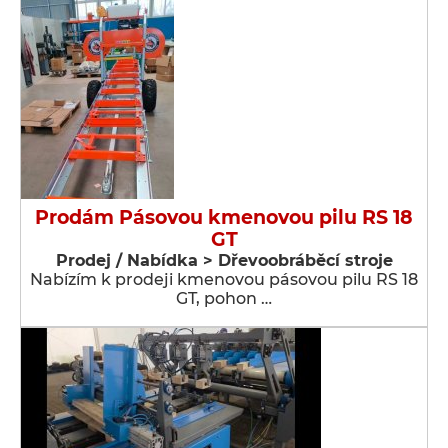
Prodám Pásovou kmenovou pilu RS 18
GT
Prodej / Nabídka > Dřevoobráběcí stroje
Nabízím k prodeji kmenovou pásovou pilu RS 18
GT, pohon …