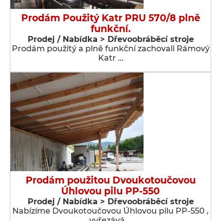
Prodám Použitý Katr PRU 570/8 plně
funkční.
Prodej / Nabídka > Dřevoobráběcí stroje
Prodám použitý a plně funkční zachovali Rámový
Katr …
Prodám použitou Dvoukotoučovou
Úhlovou pilu PP-550
Prodej / Nabídka > Dřevoobráběcí stroje
Nabízíme Dvoukotoučovou Úhlovou pilu PP-550 ,
vyřezává …