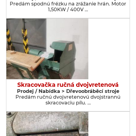
Predám spodnú frézku na zrážanie hrán. Motor
1,50KW / 400V …
Skracovačka ručná dvojvretenová
Prodej / Nabídka > Dřevoobráběcí stroje
Predám ručnú dvojvretenovú dvojstrannú
skracovaciu pílu. …