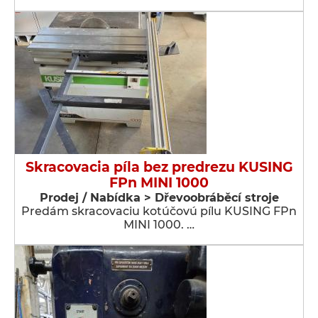
Skracovacia píla bez predrezu KUSING
FPn MINI 1000
Prodej / Nabídka > Dřevoobráběcí stroje
Predám skracovaciu kotúčovú pílu KUSING FPn
MINI 1000. …