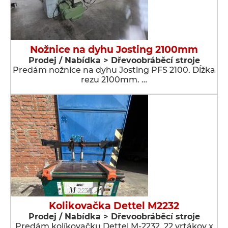
Nožnice na dyhu Josting 2100mm
Prodej / Nabídka > Dřevoobráběcí stroje
Predám nožnice na dyhu Josting PFS 2100. Dĺžka
rezu 2100mm. …
Kolikovačka Dettel M2232
Prodej / Nabídka > Dřevoobráběcí stroje
Predám kolíkovačku Dettel M-2232. 22 vrtákov x