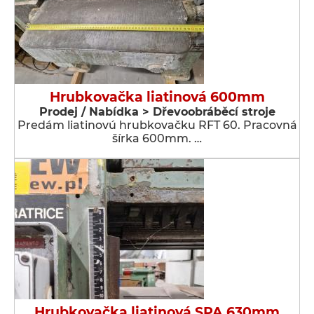
Hrubkovačka liatinová 600mm
Prodej / Nabídka > Dřevoobráběcí stroje
Predám liatinovú hrubkovačku RFT 60. Pracovná
šírka 600mm. …
Hrubkovačka liatinová SPA 630mm