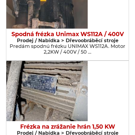
Spodná frézka Unimax WS112A / 400V
Prodej / Nabídka > Dřevoobráběcí stroje
Predám spodnú frézku UNIMAX WS112A. Motor
2,2KW / 400V / 50 …
Frézka na zrážanie hrán 1,50 KW
Prodej / Nabídka > Dřevoobráběcí stroje