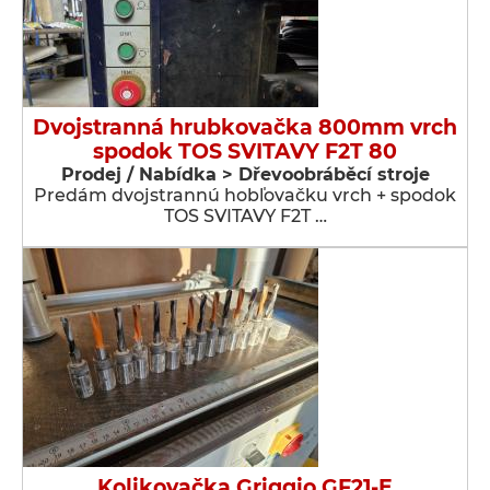
Dvojstranná hrubkovačka 800mm vrch
spodok TOS SVITAVY F2T 80
Prodej / Nabídka > Dřevoobráběcí stroje
Predám dvojstrannú hobľovačku vrch + spodok
TOS SVITAVY F2T …
Kolikovačka Griggio GF21-E