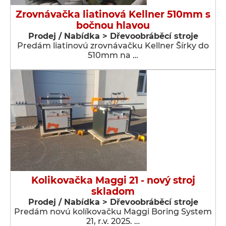
Zrovnávačka liatinová Kellner 510mm s
bočnou hlavou
Prodej / Nabídka > Dřevoobráběcí stroje
Predám liatinovú zrovnávačku Kellner Šírky do
510mm na …
Kolikovačka Maggi 21 - nový stroj
skladom
Prodej / Nabídka > Dřevoobráběcí stroje
Predám novú kolíkovačku Maggi Boring System
21, r.v. 2025. …