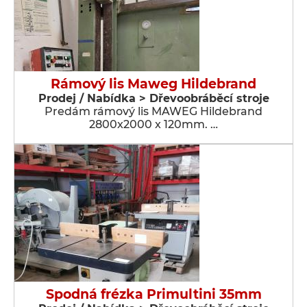
Rámový lis Maweg Hildebrand
Prodej / Nabídka > Dřevoobráběcí stroje
Predám rámový lis MAWEG Hildebrand
2800x2000 x 120mm. …
Spodná frézka Primultini 35mm