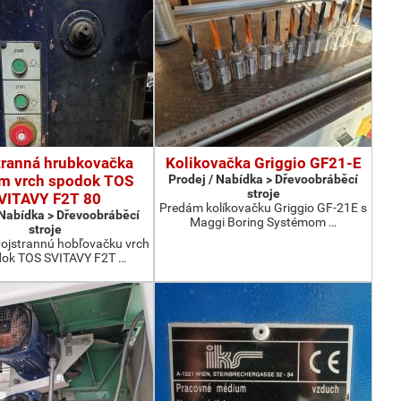
tranná hrubkovačka
Kolikovačka Griggio GF21-E
 vrch spodok TOS
Prodej / Nabídka > Dřevoobráběcí
stroje
VITAVY F2T 80
Predám kolíkovačku Griggio GF-21E s
 Nabídka > Dřevoobráběcí
Maggi Boring Systémom …
stroje
ojstrannú hobľovačku vrch
dok TOS SVITAVY F2T …