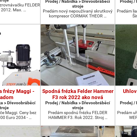
troje
Prodej / Nabídka > Dřevoobráběcí
Prodej /
zrovnávačku FELDER
stroje
 2012. Max. …
Predám nový nepoužívaný skrutkový
Predám lia
kompresor CORMAK THEOR …
Ší
 frézy Maggi -
Spodná frézka Felder Hammer
Uhlov
ladom
F3 rok 2022 ako nová
ka > Dřevoobráběcí
Prodej / Nabídka > Dřevoobráběcí
Prodej /
troje
stroje
e Maggi. Ceny bez
Predám spodnú frézku FELDER
Predám uhl
700 Euro 2034 - …
HAMMER F3. Rok 2022. Stroj …
WEP