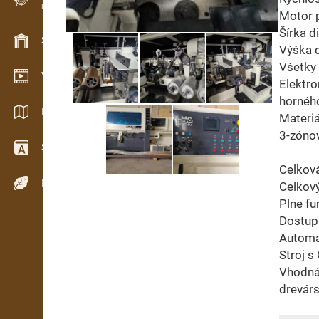
Evidence dřeva v terénu
Motor 
Šírka 
Skladové hospodářství
Výška 
Všetky 
Video showroom
Elektro
horného
Katalogy / Brožury
Materiá
3-zónov
Slovník
Celkov
Dřeviny
Celkov
Plne fu
Dostup
Automa
Stroj 
Vhodná 
drevár