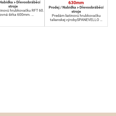
 Nabídka > Dřevoobráběcí
630mm
stroje
Prodej / Nabídka > Dřevoobráběcí
tinovú hrubkovačku RFT 60.
stroje
ovná šírka 600mm. …
Predám liatinovú hrubkovačku
talianskej výrobySPANEVELLO …