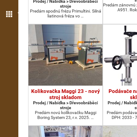
s
Prodej / Nabídka > Dřevoobráběcí
Predám zánovnú 
stroje
A951. Rok
Predám spodnú frézu Primultini. Silná
Více možností
liatinová fréza vo …
Kolikovačka Maggi 23 - nový
Podávače na
stroj skladom
sk
Prodej / Nabídka > Dřevoobráběcí
Prodej / Nabíd
stroje
s
Predám novú kolíkovačku Maggi
Predám podávač
Boring System 23, r.v. 2025. …
DPH: 2033 - 