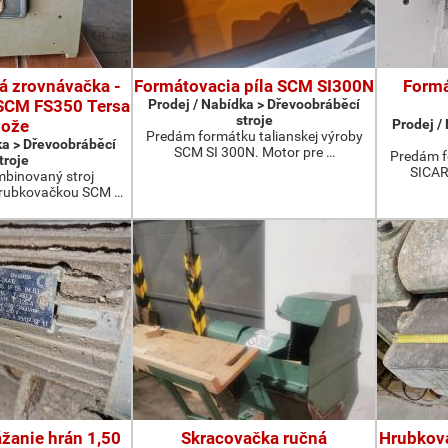
 zrovnávačka -
Formátovacia píla SCM SI300N
Formá
SCM FS350 Tersa
Prodej / Nabídka > Dřevoobráběcí
stroje
nože
Prodej /
Predám formátku talianskej výroby
ka > Dřevoobráběcí
SCM SI 300N. Motor pre …
Predám f
troje
SICAR
binovaný stroj
hrubkovačkou SCM …
ážanie hrán 1,50
Skracovačka ručná
Hrubkov