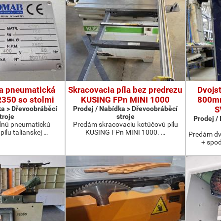
a pneumatická
Skracovacia píla bez predrezu
Dvojs
350 so stolmi
KUSING FPn MINI 1000
800mm
ka > Dřevoobráběcí
Prodej / Nabídka > Dřevoobráběcí
S
troje
stroje
Prodej /
nú pneumatickú
Predám skracovaciu kotúčovú pílu
pílu talianskej …
KUSING FPn MINI 1000. …
Predám dv
+ spo