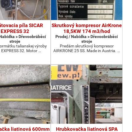
tovacia píla SICAR
Skrutkový kompresor AirKrone
EXPRESS 32
18,5KW 174 m3/hod
 Nabídka > Dřevoobráběcí
Prodej / Nabídka > Dřevoobráběcí
stroje
stroje
ormátku talianskej výroby
Predám skrutkový kompresor
 EXPRESS 32. Motor …
AIRKRONE 25 SS. Made in Austria. …
ačka liatinová 600mm
Hrubkovačka liatinová SPA