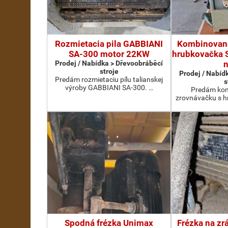
Rozmietacia pila GABBIANI
Kombinovaná
SA-300 motor 22KW
hrubkovačka 
Prodej / Nabídka > Dřevoobráběcí
stroje
Prodej / Nabíd
Predám rozmietaciu pílu talianskej
s
výroby GABBIANI SA-300. …
Predám kom
zrovnávačku s 
Spodná frézka Unimax
Frézka na zr