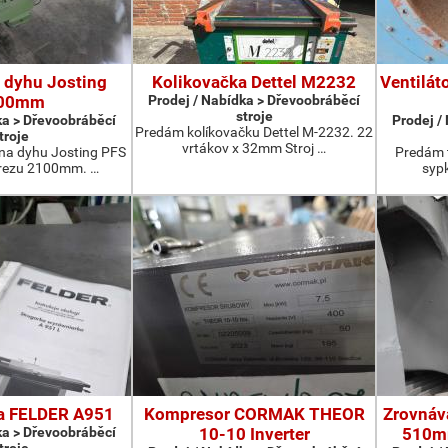
 dyhu Josting
Kolikovačka Dettel M2232
Ventilát
00mm
Prodej / Nabídka > Dřevoobráběcí
stroje
ka > Dřevoobráběcí
Prodej /
Predám kolíkovačku Dettel M-2232. 22
troje
vrtákov x 32mm Stroj …
na dyhu Josting PFS
Predám t
 rezu 2100mm. …
sypk
a FELDER A951
Kompresor CORMAK THEOR
Zrovnáva
ka > Dřevoobráběcí
10-10 Inverter
510mm