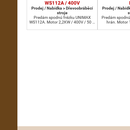
WS112A / 400V
Prodej / Nabídka > Dřevoobráběcí
Prodej / Nabíd
stroje
s
Predám spodnú frézku UNIMAX
Predám spodnú 
WS112A. Motor 2,2KW / 400V / 50 …
hrán. Motor 