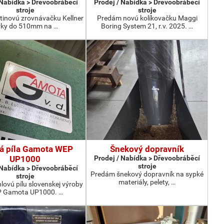
 Nabídka > Dřevoobráběcí
Prodej / Nabídka > Dřevoobráběcí
stroje
stroje
tinovú zrovnávačku Kellner
Predám novú kolíkovačku Maggi
rky do 510mm na …
Boring System 21, r.v. 2025. …
á píla Gamota WEP
Šnekový dopravník
UP1000
Prodej / Nabídka > Dřevoobráběcí
stroje
 Nabídka > Dřevoobráběcí
Predám šnekový dopravník na sypké
stroje
materiály, pelety, …
ovú pílu slovenskej výroby
 Gamota UP1000. …