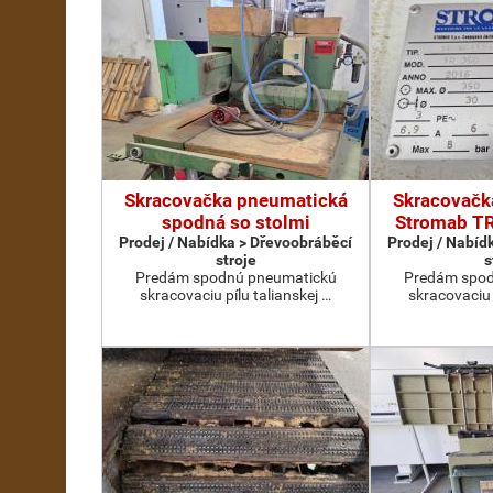
Skracovačka pneumatická
Skracovačk
spodná so stolmi
Stromab TR
Prodej / Nabídka > Dřevoobráběcí
Prodej / Nabíd
stroje
s
Predám spodnú pneumatickú
Predám spod
skracovaciu pílu talianskej …
skracovaciu 