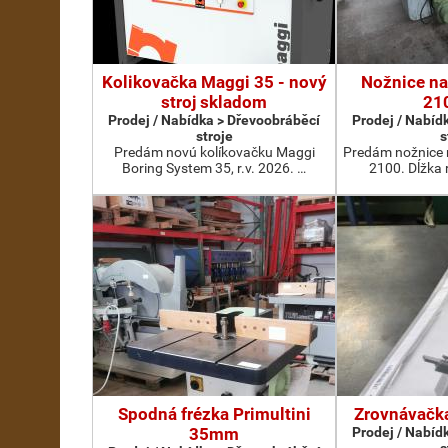
Kolikovačka Maggi 35 - nový
Nožnice na
stroj skladom
21
Prodej / Nabídka > Dřevoobráběcí
Prodej / Nabíd
stroje
s
Predám novú kolíkovačku Maggi
Predám nožnice 
Boring System 35, r.v. 2026. …
2100. Dĺžka
Spodná frézka Primultini
Zrovnávačk
35mm
Prodej / Nabíd