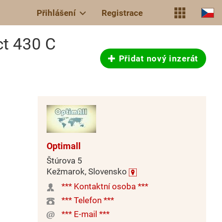
Přihlášení
Registrace
t 430 C
Přidat nový inzerát
Optimall
Štúrova 5
Kežmarok, Slovensko
*** Kontaktní osoba ***
*** Telefon ***
*** E-mail ***