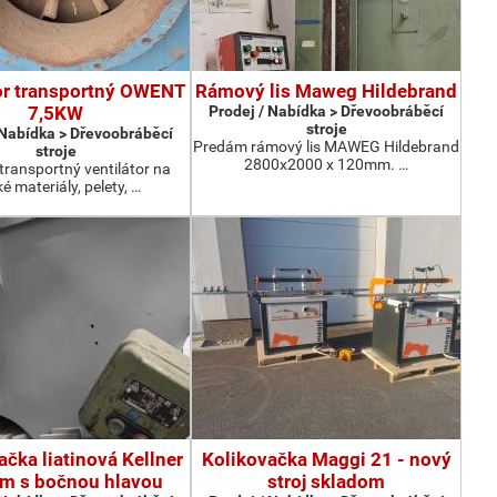
or transportný OWENT
Rámový lis Maweg Hildebrand
7,5KW
Prodej / Nabídka > Dřevoobráběcí
stroje
 Nabídka > Dřevoobráběcí
Predám rámový lis MAWEG Hildebrand
stroje
2800x2000 x 120mm. …
ransportný ventilátor na
é materiály, pelety, …
čka liatinová Kellner
Kolikovačka Maggi 21 - nový
 s bočnou hlavou
stroj skladom