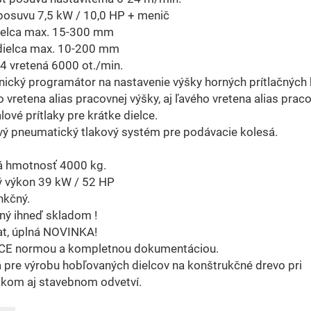
posuvu 7,5 kW / 10,0 HP + menič
dielca max. 15-300 mm
dielca max. 10-200 mm
4 vretená 6000 ot./min.
nický programátor na nastavenie výšky horných prítlačných 
 vretena alias pracovnej výšky, aj ľavého vretena alias praco
lové prítlaky pre krátke dielce.
ý pneumatický tlakový systém pre podávacie kolesá.
á hmotnosť 4000 kg.
ý výkon 39 kW / 52 HP
nkčný.
ný ihneď skladom !
t, úplná NOVINKA!
s CE normou a kompletnou dokumentáciou.
pre výrobu hobľovaných dielcov na konštrukčné drevo pri
skom aj stavebnom odvetví.