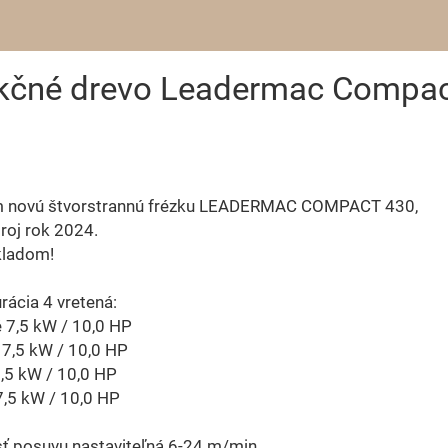
ukčné drevo Leadermac Compac
 novú štvorstrannú frézku LEADERMAC COMPACT 430,
roj rok 2024.
kladom!
rácia 4 vretená:
 7,5 kW / 10,0 HP
7,5 kW / 10,0 HP
,5 kW / 10,0 HP
,5 kW / 10,0 HP
ť posuvu nastaviteľná 6-24 m/min.