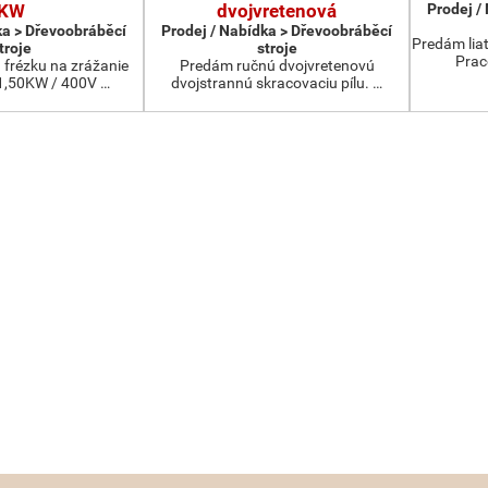
KW
dvojvretenová
Prodej /
ka > Dřevoobráběcí
Prodej / Nabídka > Dřevoobráběcí
Predám lia
troje
stroje
Prac
frézku na zrážanie
Predám ručnú dvojvretenovú
1,50KW / 400V …
dvojstrannú skracovaciu pílu. …