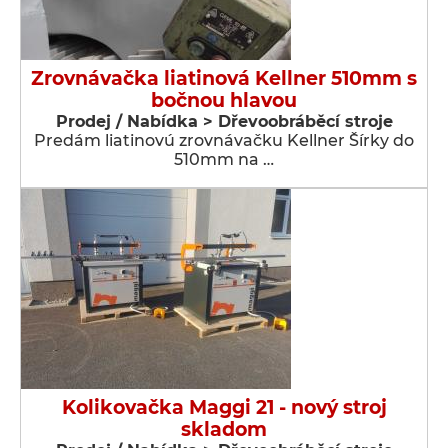
Zrovnávačka liatinová Kellner 510mm s
bočnou hlavou
Prodej / Nabídka > Dřevoobráběcí stroje
Predám liatinovú zrovnávačku Kellner Šírky do
510mm na …
Kolikovačka Maggi 21 - nový stroj
skladom