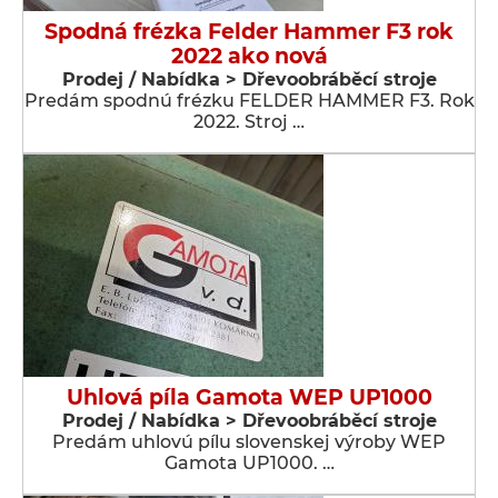
Spodná frézka Felder Hammer F3 rok
2022 ako nová
Prodej / Nabídka > Dřevoobráběcí stroje
Predám spodnú frézku FELDER HAMMER F3. Rok
2022. Stroj …
Uhlová píla Gamota WEP UP1000
Prodej / Nabídka > Dřevoobráběcí stroje
Predám uhlovú pílu slovenskej výroby WEP
Gamota UP1000. …