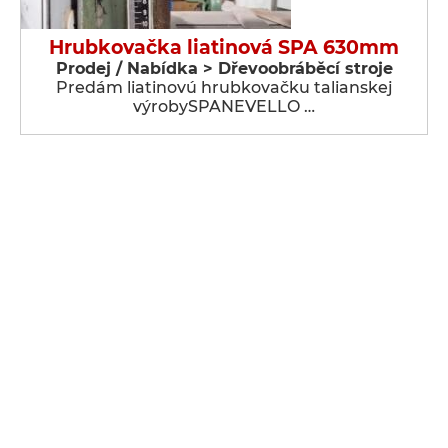
Hrubkovačka liatinová SPA 630mm
Prodej / Nabídka > Dřevoobráběcí stroje
Predám liatinovú hrubkovačku talianskej
výrobySPANEVELLO …