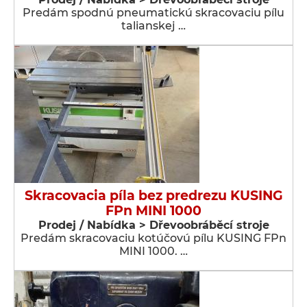
Predám spodnú pneumatickú skracovaciu pílu
talianskej …
Skracovacia píla bez predrezu KUSING
FPn MINI 1000
Prodej / Nabídka > Dřevoobráběcí stroje
Predám skracovaciu kotúčovú pílu KUSING FPn
MINI 1000. …