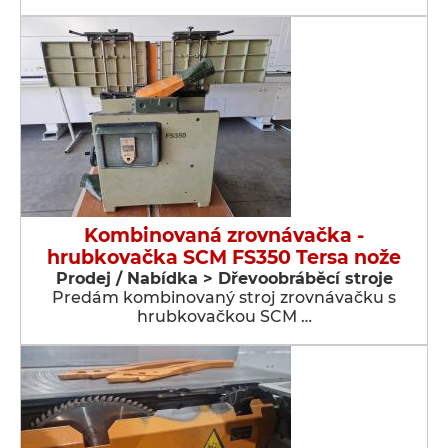
Kombinovaná zrovnávačka -
hrubkovačka SCM FS350 Tersa nože
Prodej / Nabídka > Dřevoobráběcí stroje
Predám kombinovaný stroj zrovnávačku s
hrubkovačkou SCM …