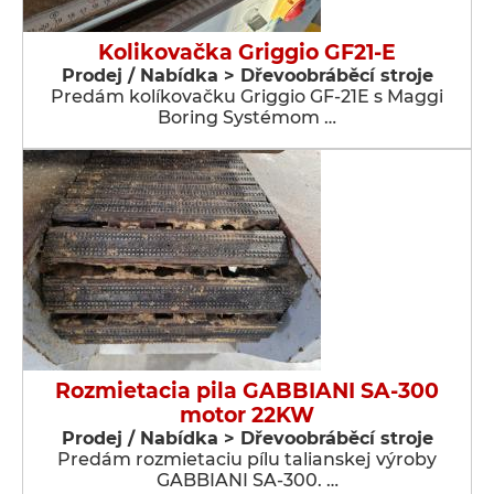
Kolikovačka Griggio GF21-E
Prodej / Nabídka > Dřevoobráběcí stroje
Predám kolíkovačku Griggio GF-21E s Maggi
Boring Systémom …
Rozmietacia pila GABBIANI SA-300
motor 22KW
Prodej / Nabídka > Dřevoobráběcí stroje
Predám rozmietaciu pílu talianskej výroby
GABBIANI SA-300. …