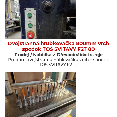
Dvojstranná hrubkovačka 800mm vrch
spodok TOS SVITAVY F2T 80
Prodej / Nabídka > Dřevoobráběcí stroje
Predám dvojstrannú hobľovačku vrch + spodok
TOS SVITAVY F2T …