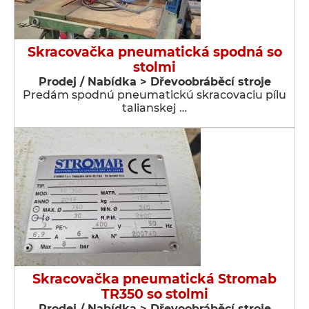
Skracovačka pneumatická spodná so
stolmi
Prodej / Nabídka > Dřevoobráběcí stroje
Predám spodnú pneumatickú skracovaciu pílu
talianskej …
Skracovačka pneumatická Stromab
TR350 so stolmi
Prodej / Nabídka > Dřevoobráběcí stroje