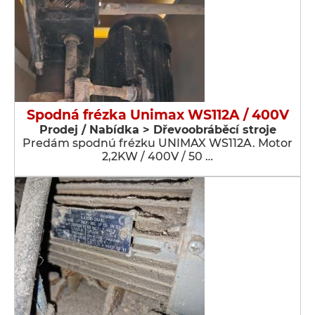
Spodná frézka Unimax WS112A / 400V
Prodej / Nabídka > Dřevoobráběcí stroje
Predám spodnú frézku UNIMAX WS112A. Motor
2,2KW / 400V / 50 …