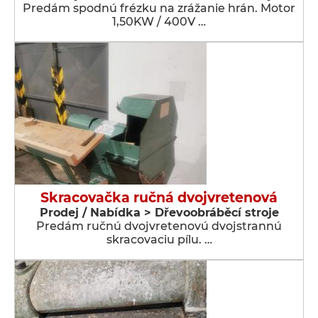
Predám spodnú frézku na zrážanie hrán. Motor
1,50KW / 400V …
Skracovačka ručná dvojvretenová
Prodej / Nabídka > Dřevoobráběcí stroje
Predám ručnú dvojvretenovú dvojstrannú
skracovaciu pílu. …