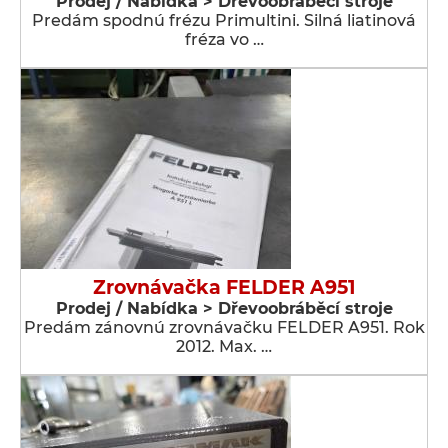
Prodej / Nabídka > Dřevoobráběcí stroje
Predám spodnú frézu Primultini. Silná liatinová
fréza vo …
Zrovnávačka FELDER A951
Prodej / Nabídka > Dřevoobráběcí stroje
Predám zánovnú zrovnávačku FELDER A951. Rok
2012. Max. …