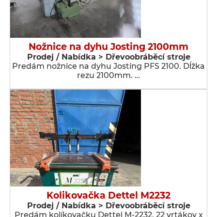
Nožnice na dyhu Josting 2100mm
Prodej / Nabídka > Dřevoobráběcí stroje
Predám nožnice na dyhu Josting PFS 2100. Dĺžka
rezu 2100mm. …
Kolikovačka Dettel M2232
Prodej / Nabídka > Dřevoobráběcí stroje
Predám kolíkovačku Dettel M-2232. 22 vrtákov x