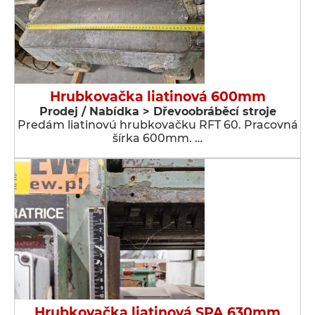
Hrubkovačka liatinová 600mm
Prodej / Nabídka > Dřevoobráběcí stroje
Predám liatinovú hrubkovačku RFT 60. Pracovná
šírka 600mm. …
Hrubkovačka liatinová SPA 630mm