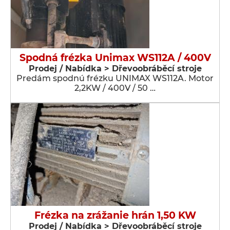
Spodná frézka Unimax WS112A / 400V
Prodej / Nabídka > Dřevoobráběcí stroje
Predám spodnú frézku UNIMAX WS112A. Motor
2,2KW / 400V / 50 …
Frézka na zrážanie hrán 1,50 KW
Prodej / Nabídka > Dřevoobráběcí stroje