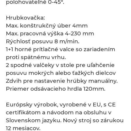
polohovateľné 0-45°.
Hrubkovačka:
Max. konštrukčný úber 4mm
Max. pracovná výška 4-230 mm
Rýchlosť posuvu 8 m/min.
1+1 horné prítlačné valce so zariadením
proti spätnému vrhu.
2 spodné valčeky v stole pre uľahčenie
posuvu mokrých alebo ťažkých dielcov
Zdvih pre nastavenie hrúbky manuálny.
Priemer odsávacieho hrdla 120mm.
Európsky výrobok, vyrobené v EU, s CE
certifikátom a návodom na obsluhu v
Slovenskom jazyku. Nový stroj so zárukou
12 mesiacov.