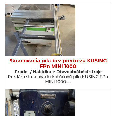
Skracovacia píla bez predrezu KUSING
FPn MINI 1000
Prodej / Nabídka > Dřevoobráběcí stroje
Predám skracovaciu kotúčovú pílu KUSING FPn
MINI 1000. …