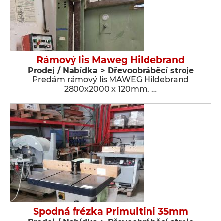
Rámový lis Maweg Hildebrand
Prodej / Nabídka > Dřevoobráběcí stroje
Predám rámový lis MAWEG Hildebrand
2800x2000 x 120mm. …
Spodná frézka Primultini 35mm