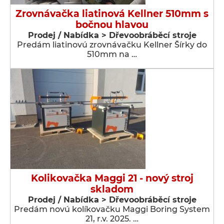
Zrovnávačka liatinová Kellner 510mm s
bočnou hlavou
Prodej / Nabídka > Dřevoobráběcí stroje
Predám liatinovú zrovnávačku Kellner Šírky do
510mm na …
Kolikovačka Maggi 21 - nový stroj
skladom
Prodej / Nabídka > Dřevoobráběcí stroje
Predám novú kolíkovačku Maggi Boring System
21, r.v. 2025. …