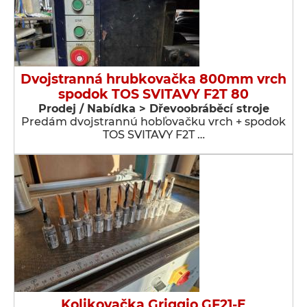
Dvojstranná hrubkovačka 800mm vrch
spodok TOS SVITAVY F2T 80
Prodej / Nabídka > Dřevoobráběcí stroje
Predám dvojstrannú hobľovačku vrch + spodok
TOS SVITAVY F2T …
Kolikovačka Griggio GF21-E