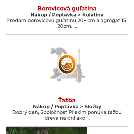
Borovicová guľatina
Nákup / Poptávka > Kulatina
Predám borovicovú guľatinu 20+ cm a agregát 15-
20cm. …
Ťažba
Nákup / Poptávka > Služby
Dobrý deň, Spoločnosť Pilexim ponúka ťažbu
dreva na pni ako …