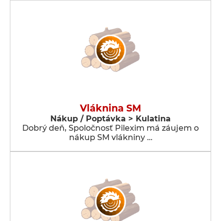
Vláknina SM
Nákup / Poptávka > Kulatina
Dobrý deň, Spoločnosť Pilexim má záujem o
nákup SM vlákniny …