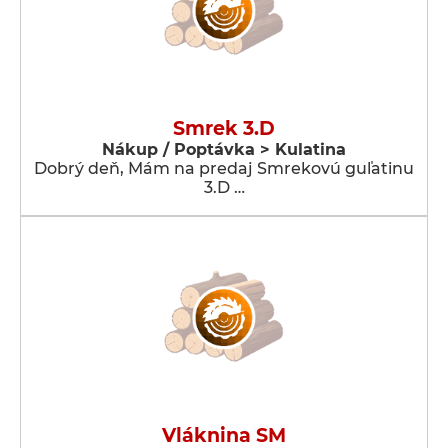
Smrek 3.D
Nákup / Poptávka > Kulatina
Dobrý deň, Mám na predaj Smrekovú guľatinu
3.D …
Vláknina SM