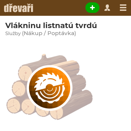
Vlákninu listnatú tvrdú
(Nákup / Poptávka)
Služby