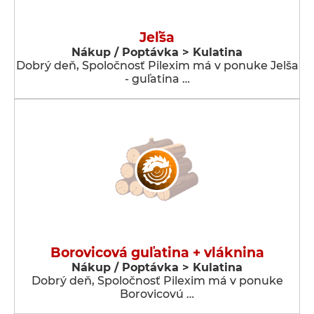
Jeľša
Nákup / Poptávka > Kulatina
Dobrý deň, Spoločnosť Pilexim má v ponuke Jelša
- guľatina …
Borovicová guľatina + vláknina
Nákup / Poptávka > Kulatina
Dobrý deň, Spoločnosť Pilexim má v ponuke
Borovicovú …