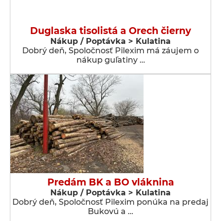
Duglaska tisolistá a Orech čierny
Nákup / Poptávka > Kulatina
Dobrý deň, Spoločnosť Pilexim má záujem o
nákup guľatiny …
Predám BK a BO vláknina
Nákup / Poptávka > Kulatina
Dobrý deň, Spoločnosť Pilexim ponúka na predaj
Bukovú a …