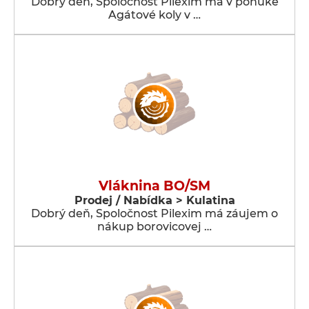
Dobrý deň, Spoločnosť Pilexim má v ponuke
Agátové koly v …
Vláknina BO/SM
Prodej / Nabídka > Kulatina
Dobrý deň, Spoločnost Pilexim má záujem o
nákup borovicovej …