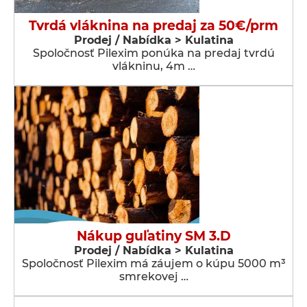
Tvrdá vláknina na predaj za 50€/prm
Prodej / Nabídka > Kulatina
Spoločnosť Pilexim ponúka na predaj tvrdú
vlákninu, 4m …
Nákup guľatiny SM 3.D
Prodej / Nabídka > Kulatina
Spoločnosť Pilexim má záujem o kúpu 5000 m³
smrekovej …