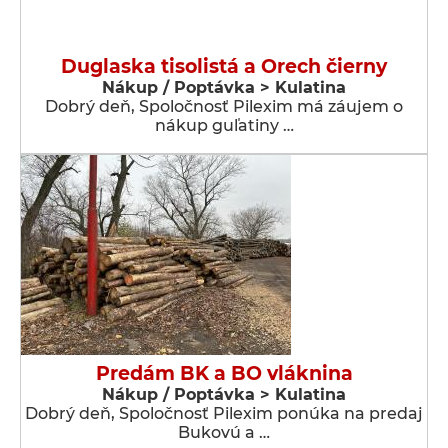
Duglaska tisolistá a Orech čierny
Nákup / Poptávka > Kulatina
Dobrý deň, Spoločnosť Pilexim má záujem o
nákup guľatiny …
Predám BK a BO vláknina
Nákup / Poptávka > Kulatina
Dobrý deň, Spoločnosť Pilexim ponúka na predaj
Bukovú a …