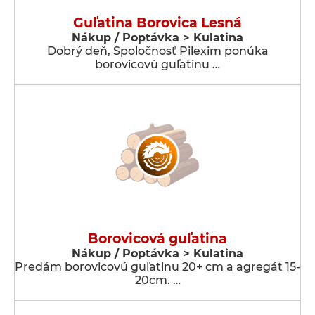
Guľatina Borovica Lesná
Nákup / Poptávka > Kulatina
Dobrý deň, Spoločnosť Pilexim ponúka
borovicovú guľatinu …
Borovicová guľatina
Nákup / Poptávka > Kulatina
Predám borovicovú guľatinu 20+ cm a agregát 15-
20cm. …