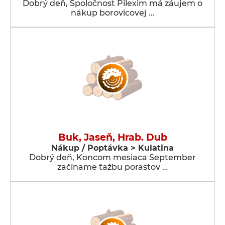
Dobrý deň, Spoločnost Pilexim má záujem o
nákup borovicovej …
Buk, Jaseň, Hrab. Dub
Nákup / Poptávka > Kulatina
Dobrý deň, Koncom mesiaca September
začíname ťažbu porastov …