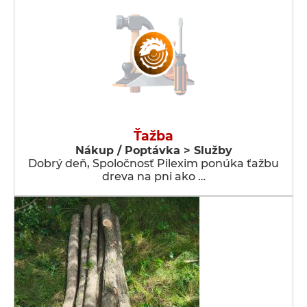
Ťažba
Nákup / Poptávka > Služby
Dobrý deň, Spoločnosť Pilexim ponúka ťažbu
dreva na pni ako …