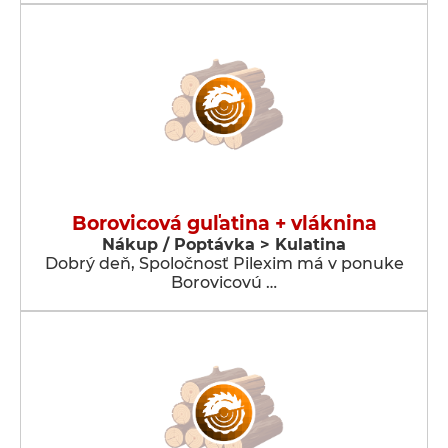
Borovicová guľatina + vláknina
Nákup / Poptávka > Kulatina
Dobrý deň, Spoločnosť Pilexim má v ponuke
Borovicovú …