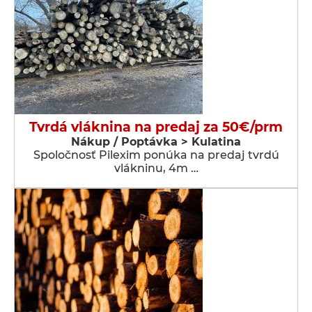
Tvrdá vláknina na predaj za 50€/prm
Nákup / Poptávka > Kulatina
Spoločnosť Pilexim ponúka na predaj tvrdú
vlákninu, 4m …