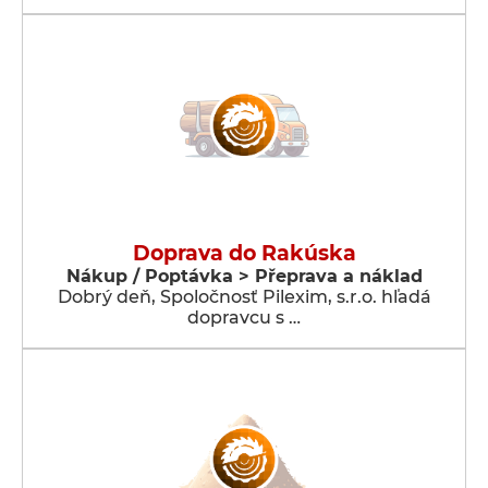
Doprava do Rakúska
Nákup / Poptávka > Přeprava a náklad
Dobrý deň, Spoločnosť Pilexim, s.r.o. hľadá
dopravcu s …