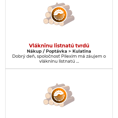
Vlákninu listnatú tvrdú
Nákup / Poptávka > Kulatina
Dobrý deň, spoločnosť Pilexim má záujem o
vlákninu listnatú …