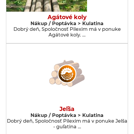
Agátové koly
Nákup / Poptávka > Kulatina
Dobrý deň, Spoločnosť Pilexim má v ponuke
Agátové koly. …
Jeľša
Nákup / Poptávka > Kulatina
Dobrý deň, Spoločnosť Pilexim má v ponuke Jelša
- guľatina …