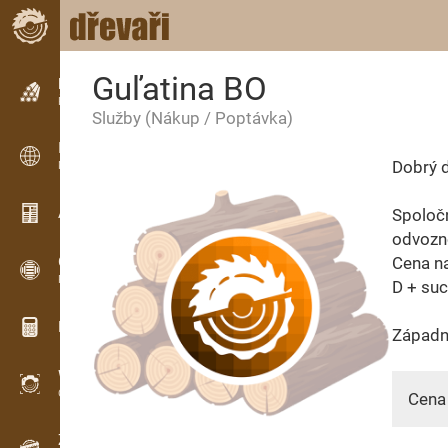
Guľatina BO
Inzerce
Řádková inzerce
Služby
(Nákup / Poptávka)
Inzerce
Dobrý d
Mezinárodní inzerce
Aktuality / Články
Spoločn
odvozn
OPTI-TIMB
Cena n
Pořezová schémata
D + su
Dřevařské kalkulačky
Západn
WoodProfi
Objem dřeva s AI
Cena 
Záznamník