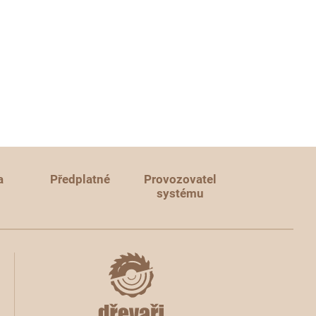
a
Předplatné
Provozovatel
systému