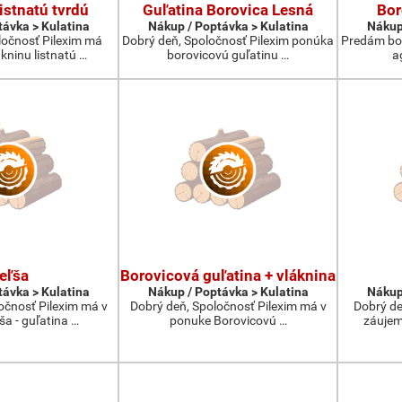
istnatú tvrdú
Guľatina Borovica Lesná
Bor
távka > Kulatina
Nákup / Poptávka > Kulatina
Nákup
ločnosť Pilexim má
Dobrý deň, Spoločnosť Pilexim ponúka
Predám bor
kninu listnatú …
borovicovú guľatinu …
a
eľša
Borovicová guľatina + vláknina
távka > Kulatina
Nákup / Poptávka > Kulatina
Nákup
očnosť Pilexim má v
Dobrý deň, Spoločnosť Pilexim má v
Dobrý de
ša - guľatina …
ponuke Borovicovú …
záujem