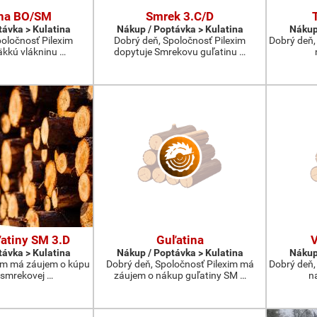
ina BO/SM
Smrek 3.C/D
távka > Kulatina
Nákup / Poptávka > Kulatina
Nákup
poločnosť Pilexim
Dobrý deň, Spoločnosť Pilexim
Dobrý deň,
äkkú vlákninu …
dopytuje Smrekovu guľatinu …
atiny SM 3.D
Guľatina
V
távka > Kulatina
Nákup / Poptávka > Kulatina
Nákup
xim má záujem o kúpu
Dobrý deň, Spoločnosť Pilexim má
Dobrý deň,
smrekovej …
záujem o nákup guľatiny SM …
na