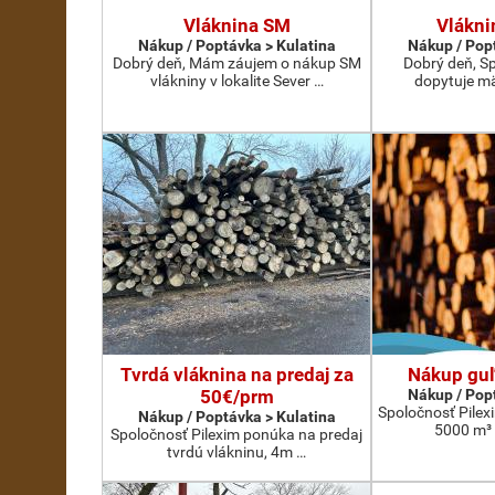
Vláknina SM
Vlákn
Nákup / Poptávka > Kulatina
Nákup / Pop
Dobrý deň, Mám záujem o nákup SM
Dobrý deň, S
vlákniny v lokalite Sever …
dopytuje m
Tvrdá vláknina na predaj za
Nákup guľ
50€/prm
Nákup / Pop
Spoločnosť Pile
Nákup / Poptávka > Kulatina
5000 m³ 
Spoločnosť Pilexim ponúka na predaj
tvrdú vlákninu, 4m …