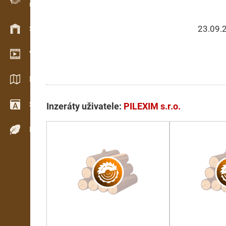
Evidence dřeva v terénu
23.09.
Skladové hospodářství
Video showroom
Katalogy / Brožury
Slovník
Inzeráty uživatele:
PILEXIM s.r.o.
Dřeviny