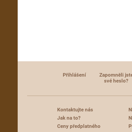
Přihlášení
Zapomněli jst
své heslo?
Kontaktujte nás
N
Jak na to?
N
Ceny předplatného
P