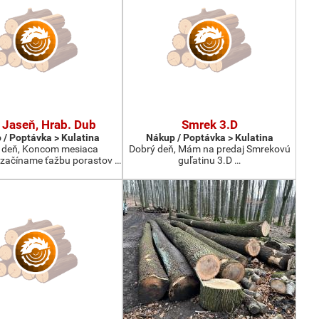
 Jaseň, Hrab. Dub
Smrek 3.D
 / Poptávka > Kulatina
Nákup / Poptávka > Kulatina
 deň, Koncom mesiaca
Dobrý deň, Mám na predaj Smrekovú
začíname ťažbu porastov …
guľatinu 3.D …