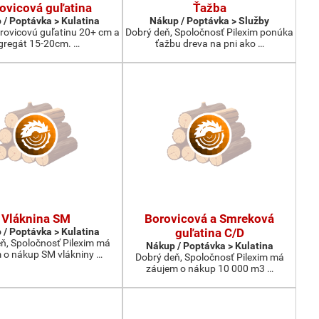
ovicová guľatina
Ťažba
 / Poptávka > Kulatina
Nákup / Poptávka > Služby
ovicovú guľatinu 20+ cm a
Dobrý deň, Spoločnosť Pilexim ponúka
gregát 15-20cm. …
ťažbu dreva na pni ako …
Vláknina SM
Borovicová a Smreková
 / Poptávka > Kulatina
guľatina C/D
ň, Spoločnosť Pilexim má
Nákup / Poptávka > Kulatina
 o nákup SM vlákniny …
Dobrý deň, Spoločnosť Pilexim má
záujem o nákup 10 000 m3 …