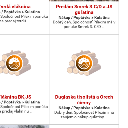
Tvrdá vláknina
Predám Smrek 3.C/D a JS
 / Poptávka > Kulatina
guľatina
 Spoločnosť Pilexim ponuka
Nákup / Poptávka > Kulatina
na predaj tvrdú …
Dobrý deň, Spoločnosť Pilexim má v
ponuke Smrek 3. C/D …
láknina BK,JS
Duglaska tisolistá a Orech
 / Poptávka > Kulatina
čierny
 Spoločnosť Pilexim ponúka
Nákup / Poptávka > Kulatina
 predaj vlákninu …
Dobrý deň, Spoločnosť Pilexim má
záujem o nákup guľatiny …