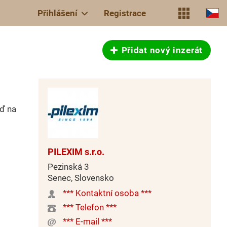
Přihlášení
Registrace
Přidat nový inzerát
uď na
PILEXIM s.r.o.
Pezinská 3
Senec, Slovensko
*** Kontaktní osoba ***
*** Telefon ***
*** E-mail ***