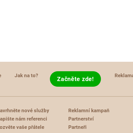
e
Jak na to?
Reklam
Začněte zde!
avrhněte nové služby
Reklamní kampaň
apište nám referenci
Partnerství
ozvěte vaše přátele
Partneři