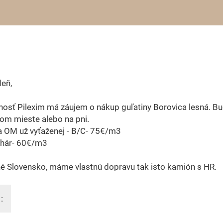
eň,
osť Pilexim má záujem o nákup guľatiny Borovica lesná. B
om mieste alebo na pni.
a OM už vyťaženej - B/C- 75€/m3
chár- 60€/m3
é Slovensko, máme vlastnú dopravu tak isto kamión s HR.
: