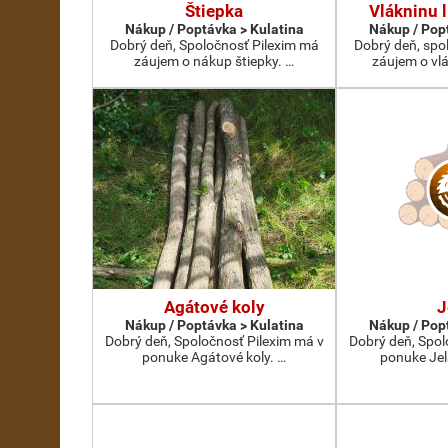
Štiepka
Vlákninu l
Nákup / Poptávka > Kulatina
Nákup / Pop
Dobrý deň, Spoločnosť Pilexim má
Dobrý deň, spo
záujem o nákup štiepky. …
záujem o vlá
Agátové koly
J
Nákup / Poptávka > Kulatina
Nákup / Pop
Dobrý deň, Spoločnosť Pilexim má v
Dobrý deň, Spol
ponuke Agátové koly. …
ponuke Jel