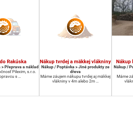
 do Rakúska
Nákup tvrdej a mäkkej vlákniny
Nákup 
 > Přeprava a náklad
Nákup / Poptávka > Jiné produkty ze
Nákup / P
čnosť Pilexim, s.r.o.
dřeva
opravcu s …
Máme záujem nákupu tvrdej aj mäkkej
Máme zá
vlákniny v 4m alebo 2m …
vlák