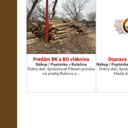
Predám BK a BO vláknina
Doprava
Nákup / Poptávka > Kulatina
Nákup / Poptávka
Dobrý deň, Spoločnosť Pilexim ponúka
Dobrý deň, Spolo
na predaj Bukovú a …
hľadá d