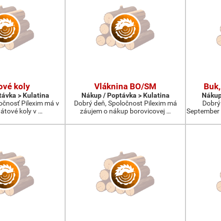
ové koly
Vláknina BO/SM
Buk,
távka > Kulatina
Nákup / Poptávka > Kulatina
Nákup
očnosť Pilexim má v
Dobrý deň, Spoločnost Pilexim má
Dobrý
átové koly v …
záujem o nákup borovicovej …
September 