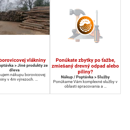
borovicovej vlákniny
Ponúkate zbytky po ťažbe,
optávka > Jiné produkty ze
zmiešaný drevný odpad alebo
dřeva
piliny?
ujem nákupu borovicovej
Nákup / Poptávka > Služby
niny v 4m výrezoch. …
Ponúkame Vám komplexné služby v
oblasti spracovania a …